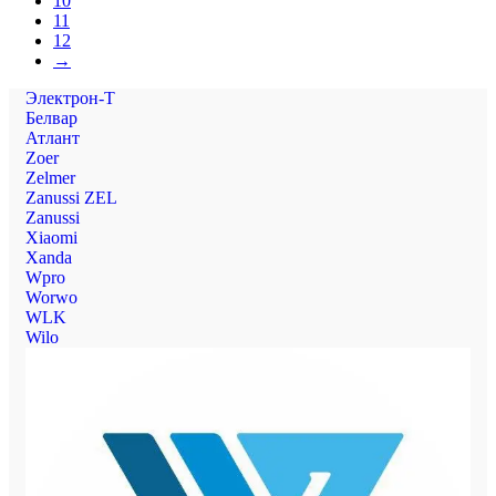
10
11
12
→
Электрон-Т
Белвар
Атлант
Zoer
Zelmer
Zanussi ZEL
Zanussi
Xiaomi
Xanda
Wpro
Worwo
WLK
Wilo