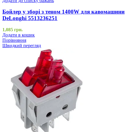
Додати до списку бажань
Бойлер у зборі з теном 1400W для кавомашини
DeLonghi 5513236251
1,085
грн.
Додати в кошик
Порівняння
Швидкий перегляд