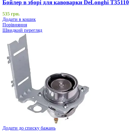
Бойлер в зборі для кавоварки DeLonghi T35110
535
грн.
Додати в кошик
Порівняння
Швидкий перегляд
Додати до списку бажань