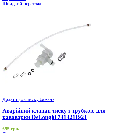
Швидкий перегляд
Додати до списку бажань
Аварійний клапан тиску з трубкою для
кавоварки DeLonghi 7313211921
695
грн.