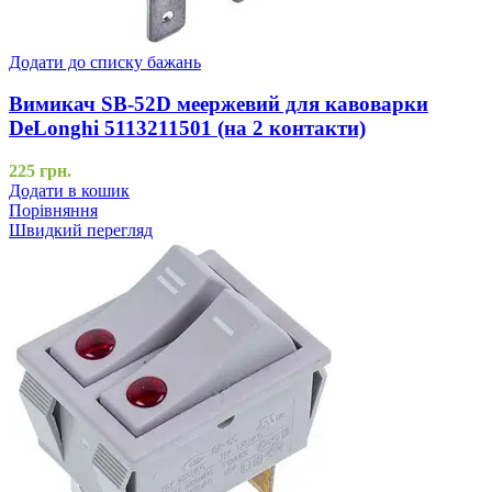
Додати до списку бажань
Вимикач SB-52D меержевий для кавоварки
DeLonghi 5113211501 (на 2 контакти)
225
грн.
Додати в кошик
Порівняння
Швидкий перегляд