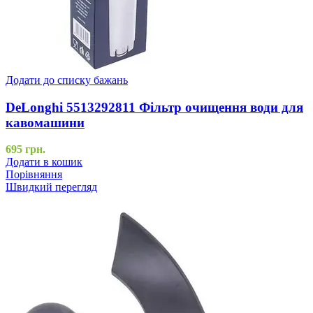
Додати до списку бажань
DeLonghi 5513292811 Фільтр очищення води для
кавомашини
695
грн.
Додати в кошик
Порівняння
Швидкий перегляд