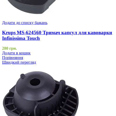
Додати до списку бажань
Krups MS-624560 Тримач капсул для кавоварки
Infinissima Touch
280
грн.
Додати в кошик
Порівняння
Швидкий перегляд