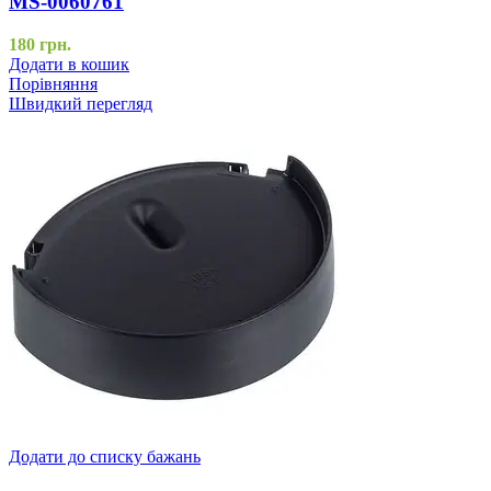
MS-0060761
180
грн.
Додати в кошик
Порівняння
Швидкий перегляд
Додати до списку бажань