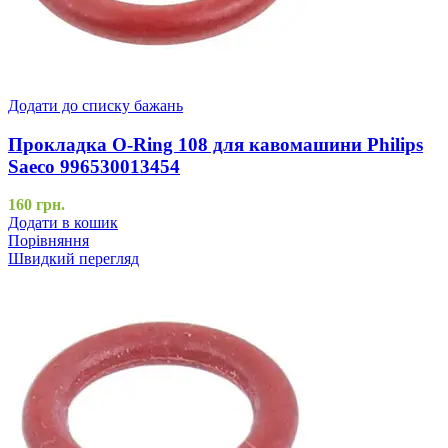
Додати до списку бажань
Прокладка O-Ring 108 для кавомашини Philips
Saeco 996530013454
160
грн.
Додати в кошик
Порівняння
Швидкий перегляд