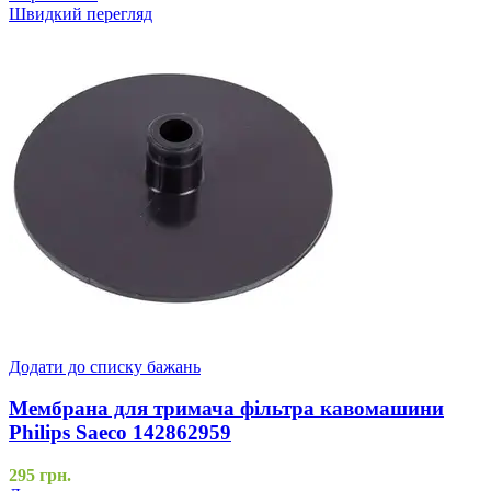
Швидкий перегляд
Додати до списку бажань
Мембрана для тримача фільтра кавомашини
Philips Saeco 142862959
295
грн.