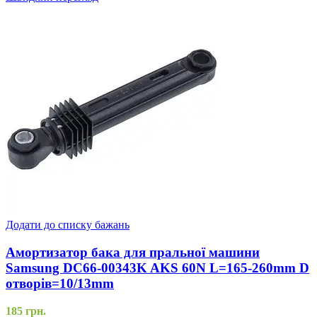
Додати до списку бажань
Амортизатор бака для пральної машини
Samsung DC66-00343K AKS 60N L=165-260mm D
отворів=10/13mm
185
грн.