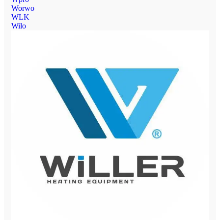
Worwo
WLK
Wilo