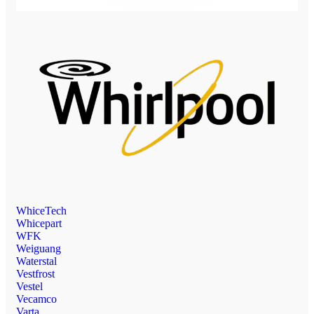
WhiceTech
Whicepart
WFK
Weiguang
Waterstal
Vestfrost
Vestel
Vecamco
Varta