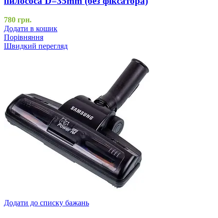
пилососа D=35mm (без фіксатора)
780
грн.
Додати в кошик
Порівняння
Швидкий перегляд
Додати до списку бажань