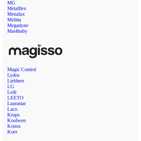
MG
Metalflex
Menalux
Melitta
Megadyne
Mat4baby
Magic Control
Lydos
Liebherr
LG
Leili
LEETO
Laurastar
Laco
Krups
Koolwen
Konos
Koer