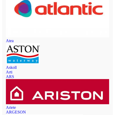
Atea
Askoll
Arti
ARS
Ariete
ARGESON