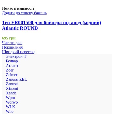
Немає в наявності
Додати до списку бажань
Тен ER001500 для бойлера під анод (мідний)
Atlantic ROUND
695
грн.
Читати далі
Порівняння
Швидкий перегляд
Электрон-Т
Белвар
Атлант
Zoer
Zelmer
Zanussi ZEL
Zanussi
Xiaomi
Xanda
Wpro
Worwo
WLK
Wilo