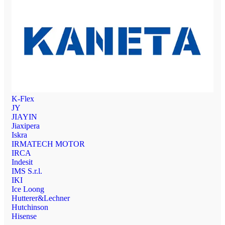
K-Flex
JY
JIAYIN
Jiaxipera
Iskra
IRMATECH MOTOR
IRCA
Indesit
IMS S.r.l.
IKI
Ice Loong
Hutterer&Lechner
Hutchinson
Hisense