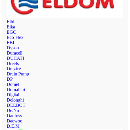
Elbi
Eika
EGO
Eco-Flex
EBI
Dyson
Duracell
DUCATI
Dreefs
Drazice
Drain Pump
DP
Domel
DomaPart
Digital
Delonghi
DEEBOT
De.Na
Danfoss
Daewoo
D.E.M.