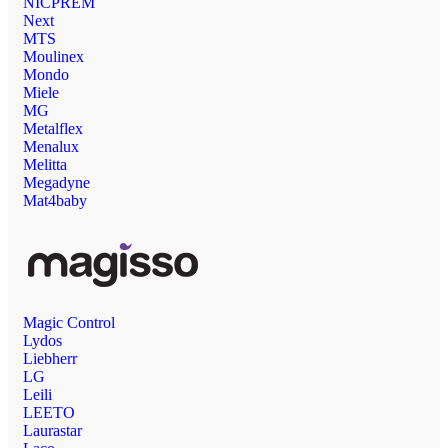
NICPREM
Next
MTS
Moulinex
Mondo
Miele
MG
Metalflex
Menalux
Melitta
Megadyne
Mat4baby
Magic Control
Lydos
Liebherr
LG
Leili
LEETO
Laurastar