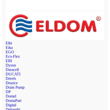
Elbi
Eika
EGO
Eco-Flex
EBI
Dyson
Duracell
DUCATI
Dreefs
Drazice
Drain Pump
DP
Domel
DomaPart
Digital
Delonghi