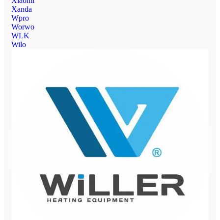
Xiaomi
Xanda
Wpro
Worwo
WLK
Wilo