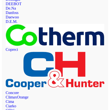
DEEBOT
De.Na
Danfoss
Daewoo
D.E.M.
Copreci
Concore
ClimaxOrange
Cima
Ciarko