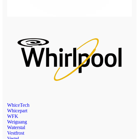
WhiceTech
Whicepart
WFK
Weiguang
Waterstal
Vestfrost
Vestel