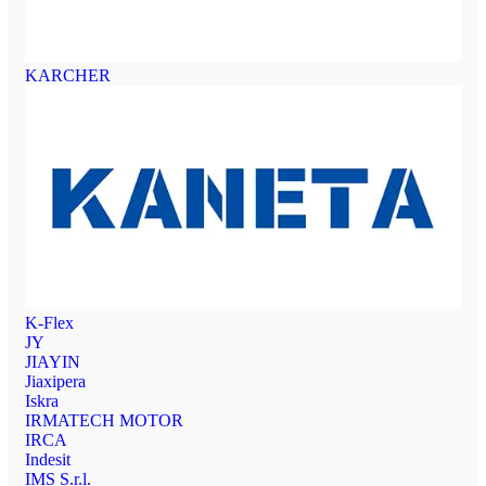
KARCHER
K-Flex
JY
JIAYIN
Jiaxipera
Iskra
IRMATECH MOTOR
IRCA
Indesit
IMS S.r.l.