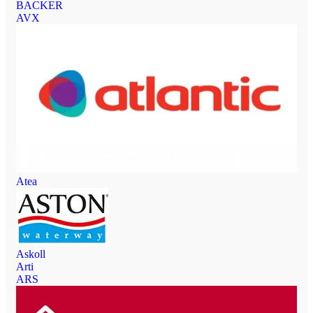
BACKER
AVX
Atea
Askoll
Arti
ARS