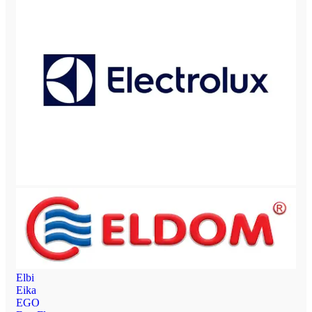
Elbi
Eika
EGO