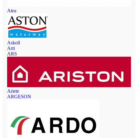
Atea
Askoll
Arti
ARS
Ariete
ARGESON