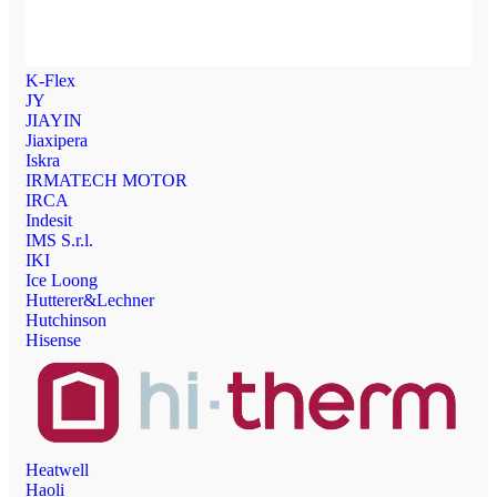
K-Flex
JY
JIAYIN
Jiaxipera
Iskra
IRMATECH MOTOR
IRCA
Indesit
IMS S.r.l.
IKI
Ice Loong
Hutterer&Lechner
Hutchinson
Hisense
Heatwell
Haoli