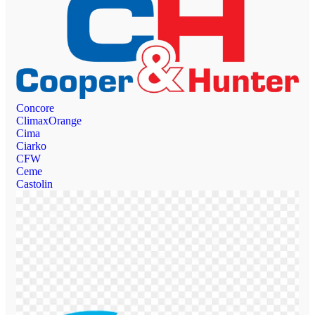
Concore
ClimaxOrange
Cima
Ciarko
CFW
Ceme
Castolin