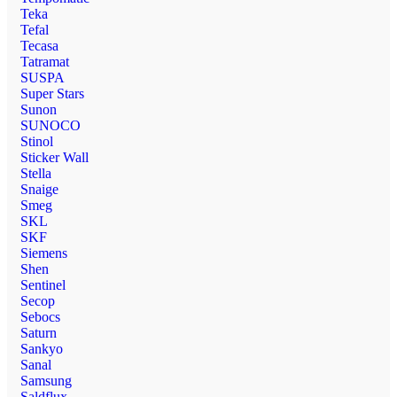
Teka
Tefal
Tecasa
Tatramat
SUSPA
Super Stars
Sunon
SUNOCO
Stinol
Sticker Wall
Stella
Snaige
Smeg
SKL
SKF
Siemens
Shen
Sentinel
Secop
Sebocs
Saturn
Sankyo
Sanal
Samsung
Saldflux