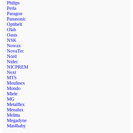
Philips
Perla
Paragon
Panasonic
Optibelt
Olab
Oasis
NSK
Nowax
NovaTec
Nord
Nidec
NICPREM
Next
MTS
Moulinex
Mondo
Miele
MG
Metalflex
Menalux
Melitta
Megadyne
Mat4baby