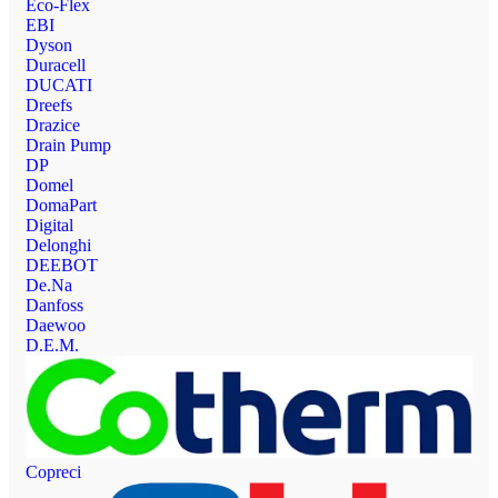
Eco-Flex
EBI
Dyson
Duracell
DUCATI
Dreefs
Drazice
Drain Pump
DP
Domel
DomaPart
Digital
Delonghi
DEEBOT
De.Na
Danfoss
Daewoo
D.E.M.
Copreci