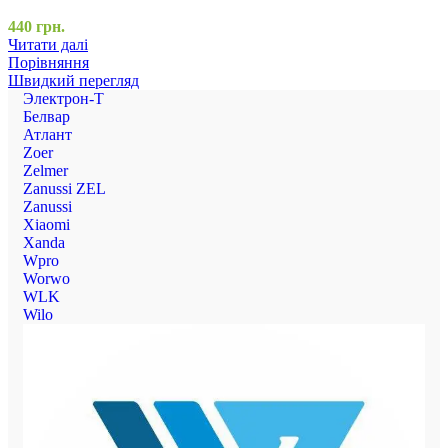
440
грн.
Читати далі
Порівняння
Швидкий перегляд
Электрон-Т
Белвар
Атлант
Zoer
Zelmer
Zanussi ZEL
Zanussi
Xiaomi
Xanda
Wpro
Worwo
WLK
Wilo