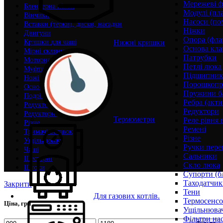
Мережеві ф
Блендерна ніжка
Модулі (пл
Вінчики
Насоси (по
Вставки (терки), диски, насадки
Ніжки
Двигуни
Опора (фла
Нижні кришки
Кришки для чаші
Основа кла
Мірні склянки
Патрубки
Моторна група
Петлі люка
Муфти
Підшипни
Ножі
Порошкопри
Основа чаші
Пружини б
Подрібнювачі
Ребра (акти
Редуктори для вінчика
Редуктори
Редуктори для чаші
Термометри
Реле рівня 
Різне
Ремені
Тримачі вставок
Різне
Ущільнювачі
Ручки пере
Чаші
Сальники
Шестерні
Скло люка
Штоки
Супорти (б
Таходатчик
Закрити
Тени
Для газових котлів.
Термосенс
Ціна, грн
Ущільнювач
Фільтри на