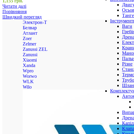
1,155
грн.
Двигу
Читати далі
Осьов
Порівняння
Танге
Швидкий перегляд
Інструмент
Электрон-Т
Ваги
Белвар
Гребі
Атлант
Дрена
Zoer
Елект
Zelmer
Крани
Zanussi ZEL
Маном
Zanussi
Паль
Xiaomi
Різне
Xanda
Станц
Wpro
Терм
Worwo
Трубо
WLK
Шлан
Wilo
Комплекту
Авто
Випар
Дрена
Капіл
Клап
Конд