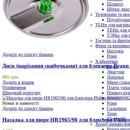
Шланги
Щітки двиг
Телевізори та мо
Підсвічува
ТЕНи для нагріва
ТЕНи для д
ТЭНы для 
Тостери та фрит
Фени та випрямля
Насадки
Додати до списку бажань
Різне
Хлібопічки
Диск (нарізання скибочками) для блендера Braun
Відра
Двигуни
Лопатки
995
грн.
Мірні стак
Додати в кошик
Плати упра
Порівняння
Привод від
Швидкий перегляд
Ремені
Різне
Немає в наявності
Сальники
Додати до списку бажань
Тени
Шестерні
Насадка для пюре HR1965/90 для блендера Philip
Холод промисло
Вентилятор