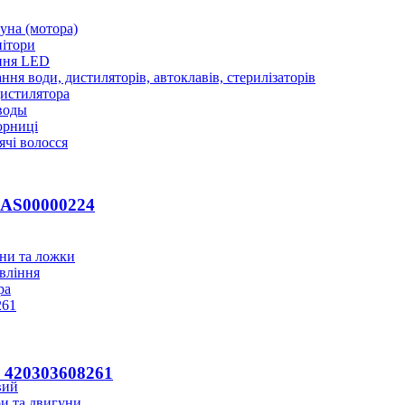
уна (мотора)
нітори
ння LED
ння води, дистиляторів, автоклавів, стерилізаторів
истилятора
воды
юрниці
чі волосся
 AS00000224
ани та ложки
вління
ра
s 420303608261
вий
и та двигуни