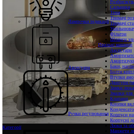
Розбризкува
Сальники
Тени
Тримачі ро
Лампочки індикації
Тримачі ста
Ущільнювач
Фільтри
Шланги зли
Пральні машини
Аксесуари
Амортизат
Амортизуюч
Баки, напів
Аксесуари
Болти кріп
Втулки амо
Двигуни (м
Замки люк
Змазки для
Клапани
Кнопки вкл
Конденсат
Ручки регулювання
Корпуси на
Корпусні де
Люки та об
Категорії
Манжети л