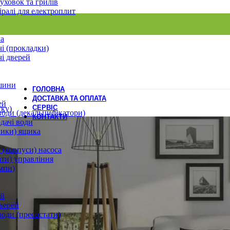
уховок та грилів
іралі для електроплит
ла
і (прокладки)
і дверей
шини
ГОЛОВНА
ДОСТАВКА ТА ОПЛАТА
ей
СЕРВІС
ску)
води (декальцифікатори)
КОНТАКТИ
дачі води
лики) ящика
 (корпуси) насоса
ати) управління
мпи)
ей
верей
води (пресостати)