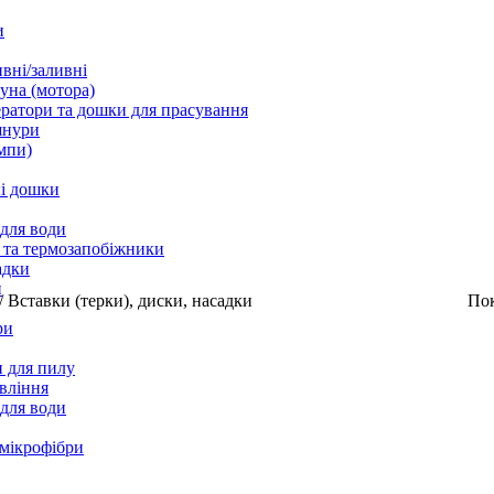
и
вні/заливні
уна (мотора)
ратори та дошки для прасування
шнури
мпи)
і дошки
 для води
 та термозапобіжники
адки
и
/
Вставки (терки), диски, насадки
По
ри
 для пилу
вління
 для води
 мікрофібри