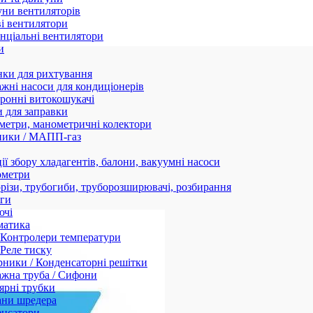
ни вентиляторів
і вентилятори
нціальні вентилятори
и
нки для рихтування
жні насоси для кондиціонерів
ронні витокошукачі
 для заправки
етри, манометричні колектори
ники / МАПП-газ
ії збору хладагентів, балони, вакуумні насоси
ометри
різи, трубогиби, труборозширювачі, розбирання
ги
ючі
матика
Контролери температури
Реле тиску
ники / Конденсаторні решітки
жна труба / Сифони
ярні трубки
ани шредера
енсатори