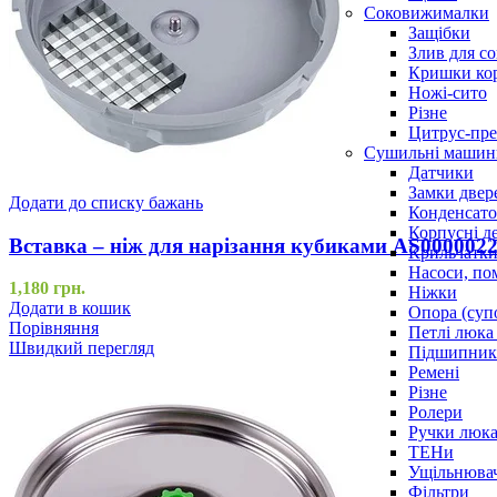
Соковижималки
Защібки
Злив для с
Кришки ко
Ножі-сито
Різне
Цитрус-пре
Сушильні машин
Датчики
Замки двер
Додати до списку бажань
Конденсат
Корпусні де
Вставка – ніж для нарізання кубиками AS0000022
Крильчатк
Насоси, по
1,180
грн.
Ніжки
Додати в кошик
Опора (суп
Порівняння
Петлі люка 
Швидкий перегляд
Підшипни
Ремені
Різне
Ролери
Ручки люка,
ТЕНи
Ущільнювач
Фільтри