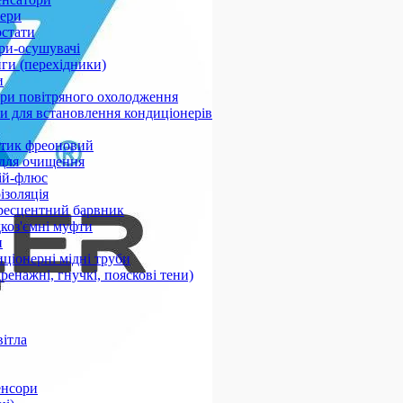
ери
стати
ри-осушувачі
ги (перехідники)
и
ри повітряного охолодження
 для встановлення кондиціонерів
тик фреоновий
 для очищення
ій-флюс
ізоляція
ресцентний барвник
оз'ємні муфти
и
ціонерні мідні труби
дренажні, гнучкі, пояскові тени)
вітла
енсори