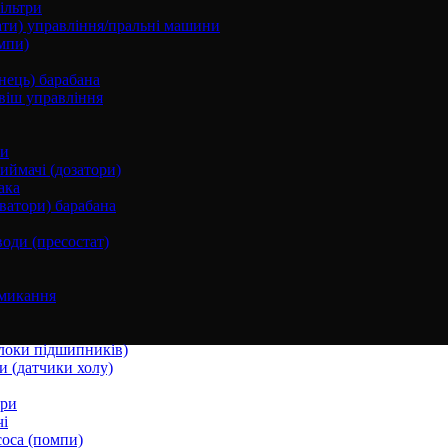
ільтри
ати) управління/пральні машини
мпи)
нець) барабана
віш управління
ки
ймачі (дозатори)
ака
ватори) барабана
води (пресостат)
микання
локи підшипників)
и (датчики холу)
ори
і
соса (помпи)