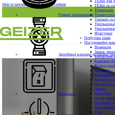
ТЕНи для д
Skip to navigation
Skip to main content
ТЕНи та сп
Термопари
Гумові ущільнювачі
Термостати
Тримачі ск
Ущільнювач
Ущільнювач
Форсунки
Побутова хімія
Посудомийні ма
Вимикачі
Замок двер
Запобіжні клапани (клапани ти
Іонізатори 
Клапани по
Колесо (ро
Корзини
Крильчатки
Модулі (пл
Насоси (по
Ніжки
Патрубки
Вимикачі
Петлі двер
Пружини д
Реле рівня 
Різне