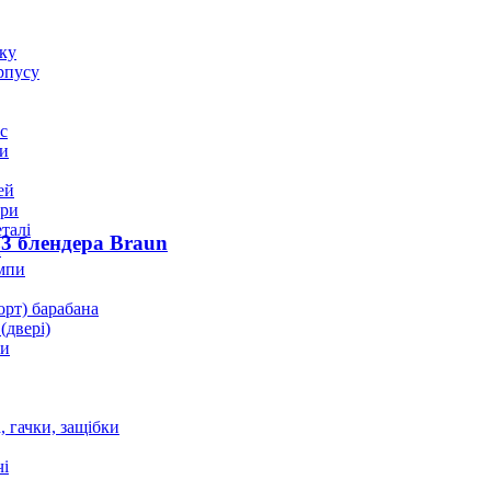
оку
рпусу
с
и
ей
ори
талі
3 блендера Braun
и
мпи
орт) барабана
(двері)
ки
 гачки, защібки
і