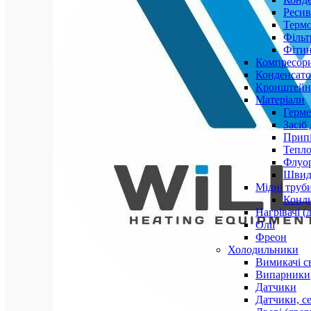
Ресив
Термо
Фільт
Фітин
Компресор
Конденсато
Кронштейни
Матеріали
Герме
Засіб
Прип
Тепло
Флуо
Швидк
Мідні труб
Конди
Нагрівачі (
Олії
Фреон
Холодильники
Вимикачі с
Випарники
Датчики
Датчики, с