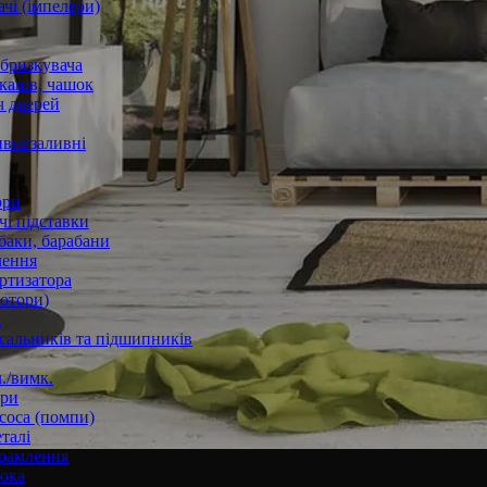
чі (імпелери)
збризкувача
канів, чашок
 дверей
вні/заливні
ори
і підставки
баки, барабани
лення
ртизатора
отори)
а
 сальників та підшипників
./вимк.
ори
соса (помпи)
талі
рамлення
юка