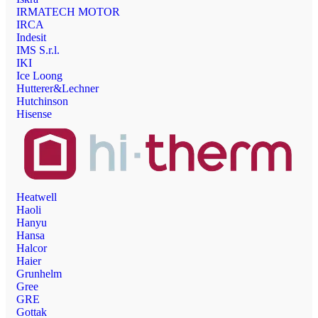
IRMATECH MOTOR
IRCA
Indesit
IMS S.r.l.
IKI
Ice Loong
Hutterer&Lechner
Hutchinson
Hisense
Heatwell
Haoli
Hanyu
Hansa
Halcor
Haier
Grunhelm
Gree
GRE
Gottak