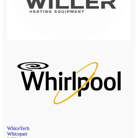
WhiceTech
Whicepart