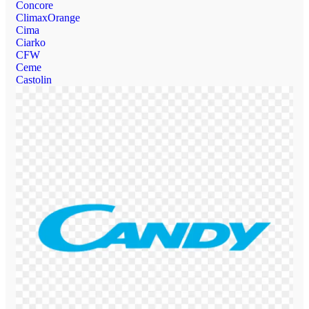
Concore
ClimaxOrange
Cima
Ciarko
CFW
Ceme
Castolin