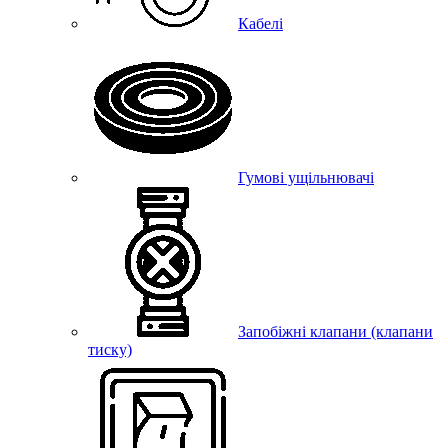
Кабелі
Гумові ущільнювачі
Запобіжні клапани (клапани
тиску)