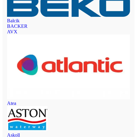
Balcik
BACKER
AVX
Atea
Askoll