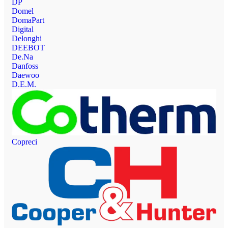
DP
Domel
DomaPart
Digital
Delonghi
DEEBOT
De.Na
Danfoss
Daewoo
D.E.M.
Copreci