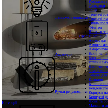
Розбризкува
Сальники
Тени
Тримачі ро
Лампочки індикації
Тримачі ста
Ущільнювач
Фільтри
Шланги зли
Пральні машини
Аксесуари
Амортизат
Амортизуюч
Баки, напів
Аксесуари
Болти кріп
Втулки амо
Двигуни (м
Замки люк
Змазки для
Клапани
Кнопки вкл
Конденсат
Ручки регулювання
Корпуси на
Корпусні де
Люки та об
Категорії
Манжети л