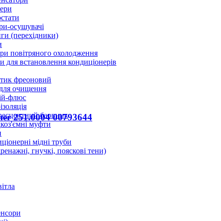
ери
стати
ри-осушувачі
ги (перехідники)
и
ри повітряного охолодження
 для встановлення кондиціонерів
тик фреоновий
 для очищення
ій-флюс
ізоляція
ресцентний барвник
mer 251.0004 00793644
оз'ємні муфти
и
ціонерні мідні труби
дренажні, гнучкі, пояскові тени)
вітла
енсори