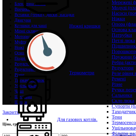
Мережеві ф
Блендерна ніжка
Модулі (пл
Вінчики
Насоси (по
Вставки (терки), диски, насадки
Ніжки
Двигуни
Опора (фла
Нижні кришки
Кришки для чаші
Основа кла
Мірні склянки
Патрубки
Моторна група
Петлі люка
Муфти
Підшипни
Ножі
Порошкопри
Основа чаші
Пружини б
Подрібнювачі
Ребра (акти
Редуктори для вінчика
Редуктори
Редуктори для чаші
Термометри
Реле рівня 
Різне
Ремені
Тримачі вставок
Різне
Ущільнювачі
Ручки пере
Чаші
Сальники
Шестерні
Скло люка
Штоки
Супорти (б
Таходатчик
Закрити
Тени
Для газових котлів.
Термосенс
Ціна, грн
Ущільнювач
Фільтри на