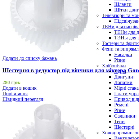
Шланги
Щітки двиг
Телевізори та мо
Підсвічува
ТЕНи для нагріва
ТЕНи для д
ТЭНы для 
Тостери та фрит
Фени та випрямля
Насадки
Додати до списку бажань
Різне
Хлібопічки
Шестерня в редуктор під вінчики для міксера Gor
Відра
Двигуни
Лопатки
280
грн.
Мірні стак
Додати в кошик
Плати упра
Порівняння
Привод від
Швидкий перегляд
Ремені
Різне
Сальники
Тени
Шестерні
Холод промисло
Вентилятор