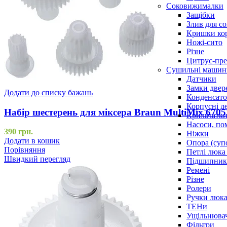
Соковижималки
Защібки
Злив для с
Кришки ко
Ножі-сито
Різне
Цитрус-пре
Сушильні машин
Датчики
Замки двер
Додати до списку бажань
Конденсат
Корпусні де
Набір шестерень для міксера Braun MultiMix 670
Крильчатк
Насоси, по
390
грн.
Ніжки
Додати в кошик
Опора (суп
Порівняння
Петлі люка 
Швидкий перегляд
Підшипни
Ремені
Різне
Ролери
Ручки люка,
ТЕНи
Ущільнювач
Фільтри