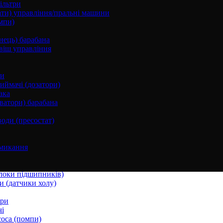
ільтри
ати) управління/пральні машини
мпи)
нець) барабана
віш управління
ки
ймачі (дозатори)
ака
ватори) барабана
води (пресостат)
микання
локи підшипників)
и (датчики холу)
ори
і
соса (помпи)