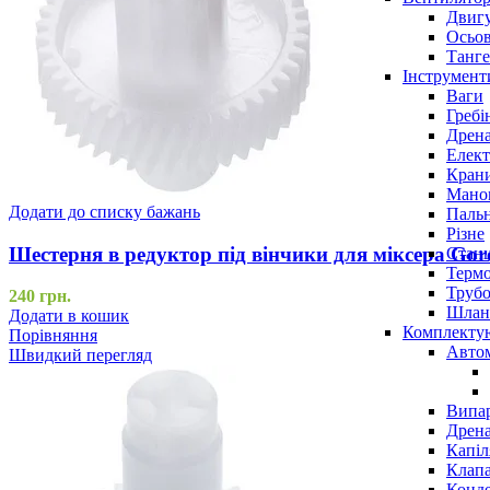
Двигу
Осьов
Танге
Інструмент
Ваги
Гребі
Дрена
Елект
Крани
Маном
Додати до списку бажань
Паль
Різне
Шестерня в редуктор під вінчики для міксера Gor
Станц
Терм
Трубо
240
грн.
Шлан
Додати в кошик
Комплекту
Порівняння
Авто
Швидкий перегляд
Випар
Дрена
Капіл
Клап
Конд