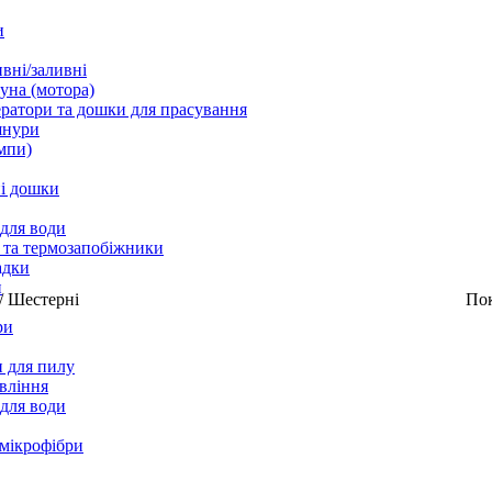
и
вні/заливні
уна (мотора)
ратори та дошки для прасування
шнури
мпи)
і дошки
 для води
 та термозапобіжники
адки
и
/
Шестерні
По
ри
 для пилу
вління
 для води
 мікрофібри