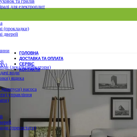
уховок та грилів
іралі для електроплит
ла
і (прокладки)
і дверей
шини
ГОЛОВНА
ДОСТАВКА ТА ОПЛАТА
ей
СЕРВІС
ску)
води (декальцифікатори)
КОНТАКТИ
дачі води
лики) ящика
 (корпуси) насоса
ати) управління
мпи)
ей
верей
води (пресостати)