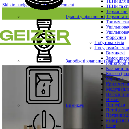
ТЕНи для д
Skip to navigation
Skip to main content
ТЕНи та сп
Термопари
Гумові ущільнювачі
Термостати
Тримачі ск
Ущільнювач
Ущільнювач
Форсунки
Побутова хімія
Посудомийні ма
Вимикачі
Замок двер
Запобіжні клапани (клапани ти
Іонізатори 
Клапани по
Колесо (ро
Корзини
Крильчатки
Модулі (пл
Насоси (по
Ніжки
Патрубки
Вимикачі
Петлі двер
Пружини д
Реле рівня 
Різне