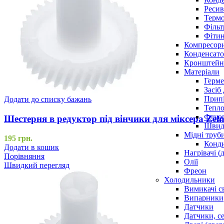
Ресив
Термо
Фільт
Фітин
Компресор
Конденсато
Кронштейни
Матеріали
Герме
Засіб
Прип
Додати до списку бажань
Тепло
Флуо
Шестерня в редуктор під вінчики для міксера Zel
Швидк
Мідні труб
195
грн.
Конди
Додати в кошик
Нагрівачі (
Порівняння
Олії
Швидкий перегляд
Фреон
Холодильники
Вимикачі с
Випарники
Датчики
Датчики, с