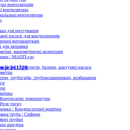
ни вентиляторів
і вентилятори
нціальні вентилятори
и
нки для рихтування
жні насоси для кондиціонерів
ронні витокошукачі
 для заправки
етри, манометричні колектори
ники / МАПП-газ
enje 341729
ії збору хладагентів, балони, вакуумні насоси
ометри
різи, трубогиби, труборозширювачі, розбирання
ги
ючі
матика
Контролери температури
Реле тиску
ники / Конденсаторні решітки
жна труба / Сифони
ярні трубки
ани шредера
енсатори