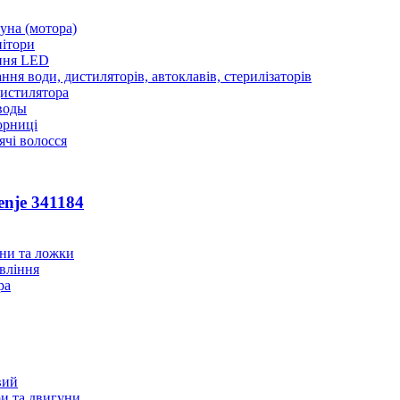
уна (мотора)
нітори
ння LED
ння води, дистиляторів, автоклавів, стерилізаторів
истилятора
воды
юрниці
чі волосся
enje 341184
ани та ложки
вління
ра
вий
и та двигуни