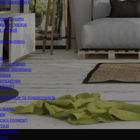
чі (імпелери)
збризкувача
канів, чашок
 дверей
вні/заливні
ори
і підставки
баки, барабани
лення
ртизатора
отори)
а
 сальників та підшипників
./вимк.
ори
соса (помпи)
талі
рамлення
юка