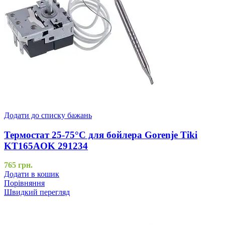
Додати до списку бажань
Термостат 25-75°C для бойлера Gorenje Tiki
KT165AOK 291234
765
грн.
Додати в кошик
Порівняння
Швидкий перегляд