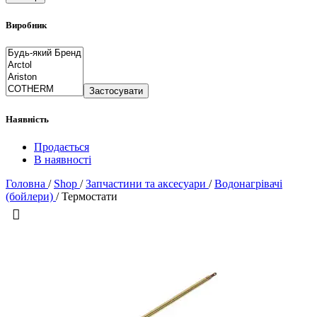
Виробник
Застосувати
Наявність
Продається
В наявності
Головна
/
Shop
/
Запчастини та аксесуари
/
Водонагрівачі
(бойлери)
/
Термостати