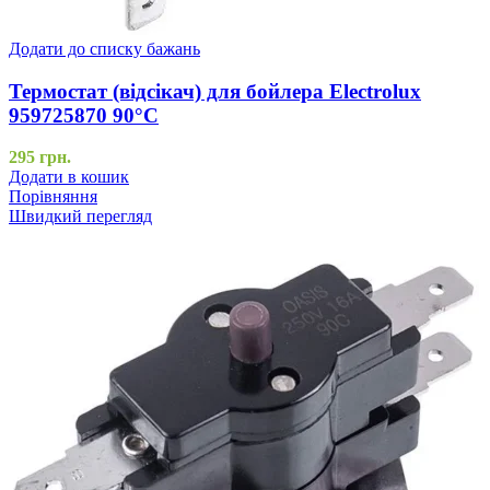
Додати до списку бажань
Термостат (відсікач) для бойлера Electrolux
959725870 90°C
295
грн.
Додати в кошик
Порівняння
Швидкий перегляд