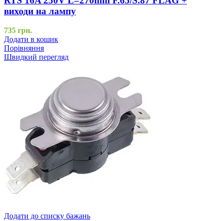
RTS 16A 250V L=270mm F.65/S.87 FLAG +
виходи на лампу
735
грн.
Додати в кошик
Порівняння
Швидкий перегляд
Додати до списку бажань