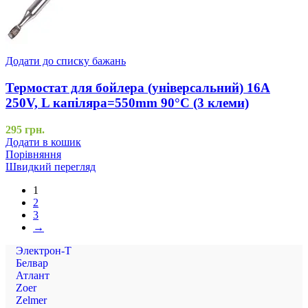
Додати до списку бажань
Термостат для бойлера (універсальний) 16A
250V, L капіляра=550mm 90°C (3 клеми)
295
грн.
Додати в кошик
Порівняння
Швидкий перегляд
1
2
3
→
Электрон-Т
Белвар
Атлант
Zoer
Zelmer