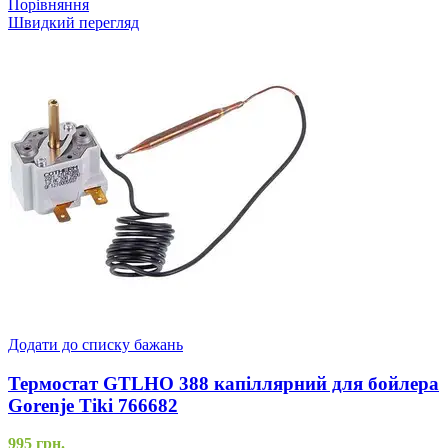
Порівняння
Швидкий перегляд
Додати до списку бажань
Термостат GTLHO 388 капіллярний для бойлера
Gorenje Tiki 766682
995
грн.