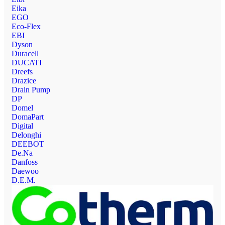
Eika
EGO
Eco-Flex
EBI
Dyson
Duracell
DUCATI
Dreefs
Drazice
Drain Pump
DP
Domel
DomaPart
Digital
Delonghi
DEEBOT
De.Na
Danfoss
Daewoo
D.E.M.