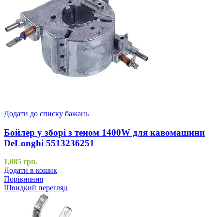
Додати до списку бажань
Бойлер у зборі з теном 1400W для кавомашини
DeLonghi 5513236251
1,085
грн.
Додати в кошик
Порівняння
Швидкий перегляд