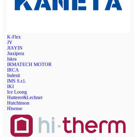
K-Flex
JY
JIAYIN
Jiaxipera
Iskra
IRMATECH MOTOR
IRCA
Indesit
IMS S.r.l.
IKI
Ice Loong
Hutterer&Lechner
Hutchinson
Hisense