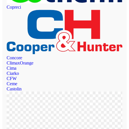
Copreci
Concore
ClimaxOrange
Cima
Ciarko
CFW
Ceme
Castolin