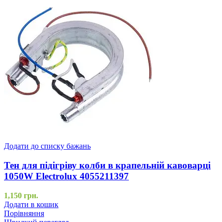
Додати до списку бажань
Тен для підігріву колби в крапельній кавоварці
1050W Electrolux 4055211397
1,150
грн.
Додати в кошик
Порівняння