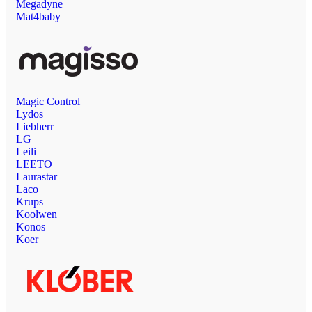
Megadyne
Mat4baby
Magic Control
Lydos
Liebherr
LG
Leili
LEETO
Laurastar
Laco
Krups
Koolwen
Konos
Koer