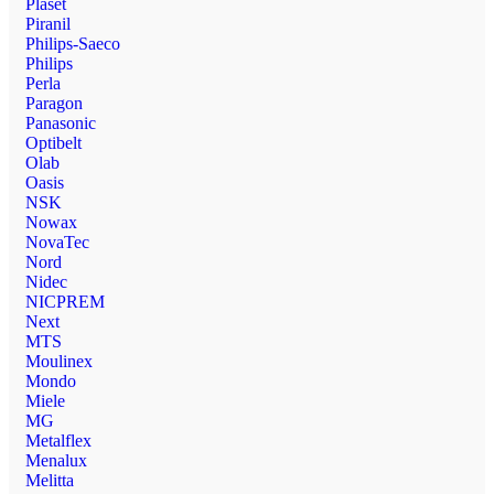
Plaset
Piranil
Philips-Saeco
Philips
Perla
Paragon
Panasonic
Optibelt
Olab
Oasis
NSK
Nowax
NovaTec
Nord
Nidec
NICPREM
Next
MTS
Moulinex
Mondo
Miele
MG
Metalflex
Menalux
Melitta