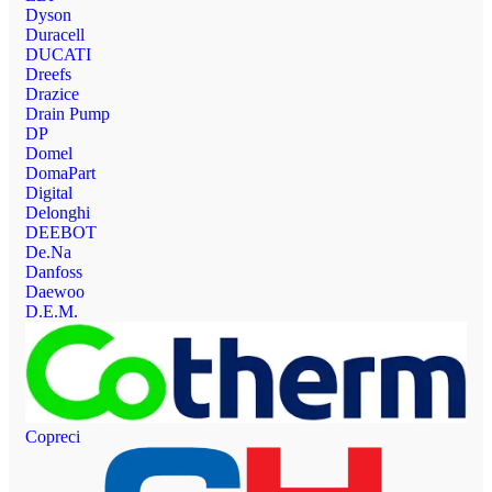
Dyson
Duracell
DUCATI
Dreefs
Drazice
Drain Pump
DP
Domel
DomaPart
Digital
Delonghi
DEEBOT
De.Na
Danfoss
Daewoo
D.E.M.
Copreci