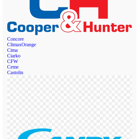
Concore
ClimaxOrange
Cima
Ciarko
CFW
Ceme
Castolin