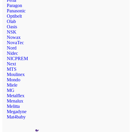
Perla
Paragon
Panasonic
Optibelt
Olab
Oasis
NSK
Nowax
NovaTec
Nord
Nidec
NICPREM
Next
MTS
Moulinex
Mondo
Miele
MG
Metalflex
Menalux
Melitta
Megadyne
Mat4baby