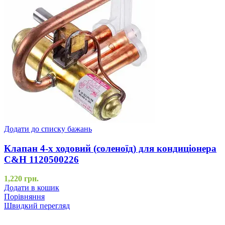
Додати до списку бажань
Клапан 4-х ходовий (соленоїд) для кондиціонера
C&H 1120500226
1,220
грн.
Додати в кошик
Порівняння
Швидкий перегляд