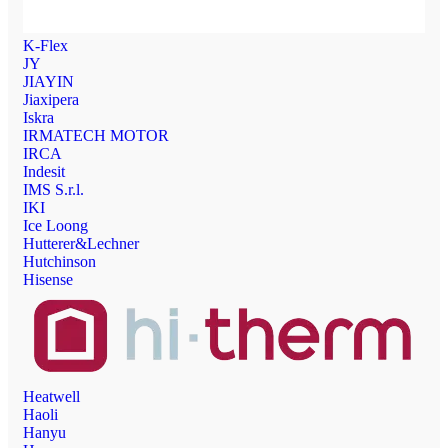
K-Flex
JY
JIAYIN
Jiaxipera
Iskra
IRMATECH MOTOR
IRCA
Indesit
IMS S.r.l.
IKI
Ice Loong
Hutterer&Lechner
Hutchinson
Hisense
Heatwell
Haoli
Hanyu