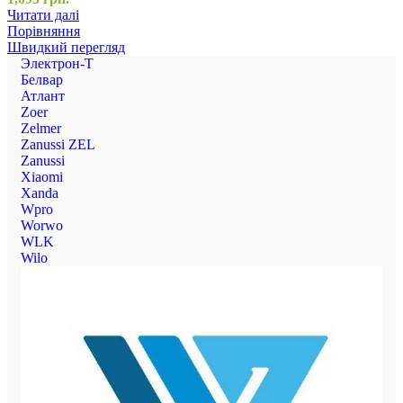
Читати далі
Порівняння
Швидкий перегляд
Электрон-Т
Белвар
Атлант
Zoer
Zelmer
Zanussi ZEL
Zanussi
Xiaomi
Xanda
Wpro
Worwo
WLK
Wilo