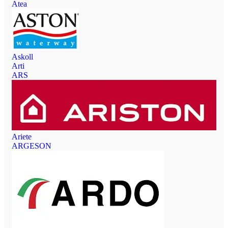
Atea
Askoll
Arti
ARS
Ariete
ARGESON