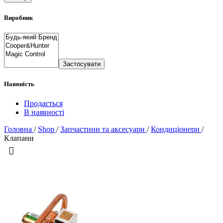
Виробник
Застосувати
Наявність
Продається
В наявності
Головна
/
Shop
/
Запчастини та аксесуари
/
Кондиціонери
/
Клапани