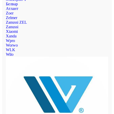
Белвар
Атлант
Zoer
Zelmer
Zanussi ZEL
Zanussi
Xiaomi
Xanda
Wpro
Worwo
WLK
Wilo