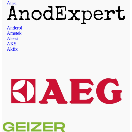
Ansa
Anderol
Ametek
Alessi
AKS
Akfix