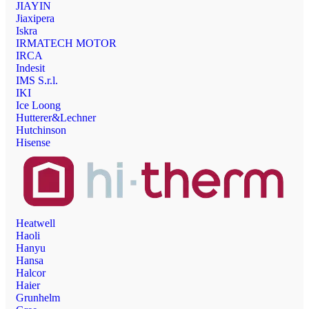
JIAYIN
Jiaxipera
Iskra
IRMATECH MOTOR
IRCA
Indesit
IMS S.r.l.
IKI
Ice Loong
Hutterer&Lechner
Hutchinson
Hisense
Heatwell
Haoli
Hanyu
Hansa
Halcor
Haier
Grunhelm