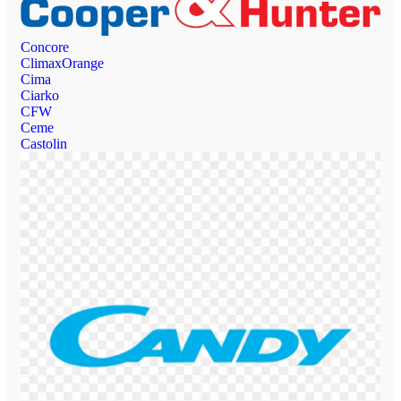
Concore
ClimaxOrange
Cima
Ciarko
CFW
Ceme
Castolin