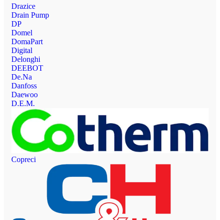
Drazice
Drain Pump
DP
Domel
DomaPart
Digital
Delonghi
DEEBOT
De.Na
Danfoss
Daewoo
D.E.M.
Copreci