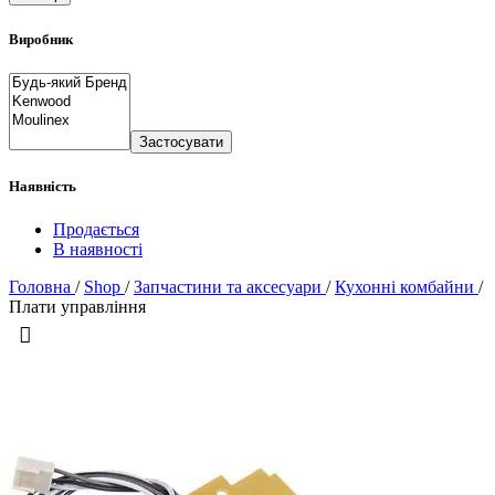
Виробник
Застосувати
Наявність
Продається
В наявності
Головна
/
Shop
/
Запчастини та аксесуари
/
Кухонні комбайни
/
Плати управління