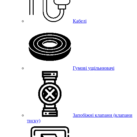
Кабелі
Гумові ущільнювачі
Запобіжні клапани (клапани
тиску)