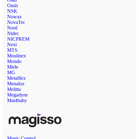
Oasis
NSK
Nowax
NovaTec
Nord
Nidec
NICPREM
Next
MTS
Moulinex
Mondo
Miele
MG
Metalflex
Menalux
Melitta
Megadyne
Mat4baby
Magic Control