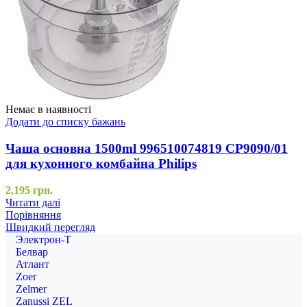
Немає в наявності
Додати до списку бажань
Чаша основна 1500ml 996510074819 CP9090/01
для кухонного комбайна Philips
2,195
грн.
Читати далі
Порівняння
Швидкий перегляд
Электрон-Т
Белвар
Атлант
Zoer
Zelmer
Zanussi ZEL