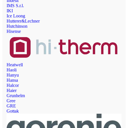
Indesit
IMS S.r.l.
IKI
Ice Loong
Hutterer&Lechner
Hutchinson
Hisense
Heatwell
Haoli
Hanyu
Hansa
Halcor
Haier
Grunhelm
Gree
GRE
Gottak