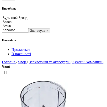
Виробник
Застосувати
Наявність
Продається
В наявності
Головна
/
Shop
/
Запчастини та аксесуари
/
Кухонні комбайни
/
Чаші