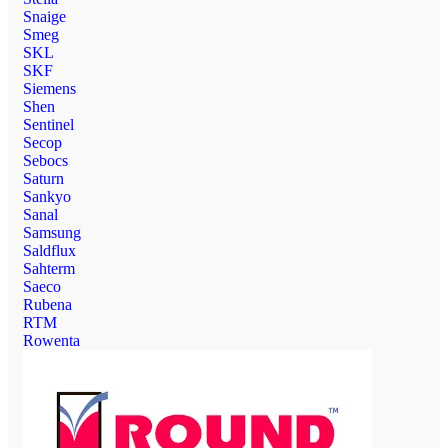
Snaige
Smeg
SKL
SKF
Siemens
Shen
Sentinel
Secop
Sebocs
Saturn
Sankyo
Sanal
Samsung
Saldflux
Sahterm
Saeco
Rubena
RTM
Rowenta