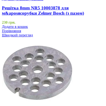
Решітка 8mm NR5 10003878 для
м&aposясорубки Zelmer Bosch (з пазом)
230
грн.
Додати в кошик
Порівняння
Швидкий перегляд