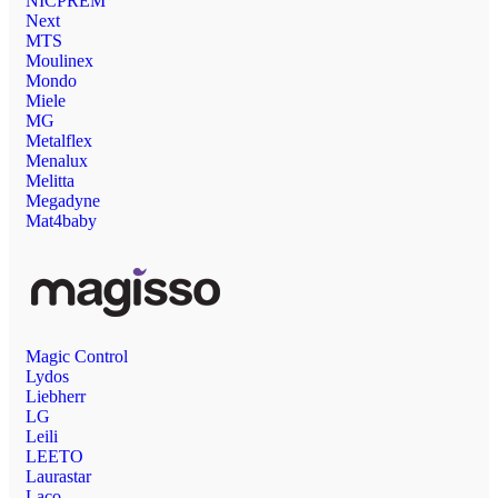
NICPREM
Next
MTS
Moulinex
Mondo
Miele
MG
Metalflex
Menalux
Melitta
Megadyne
Mat4baby
Magic Control
Lydos
Liebherr
LG
Leili
LEETO
Laurastar
Laco