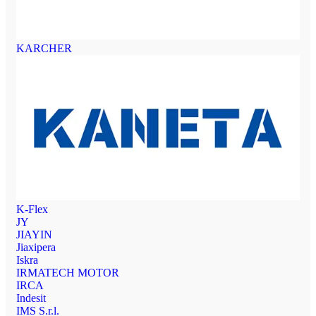
KARCHER
K-Flex
JY
JIAYIN
Jiaxipera
Iskra
IRMATECH MOTOR
IRCA
Indesit
IMS S.r.l.