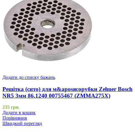
Додати до списку бажань
Решітка (сито) для м&aposясорубки Zelmer Bosch
NR5 3мм 86.1240 00755467 (ZMMA275X)
235
грн.
Додати в кошик
Порівняння
Швидкий перегляд