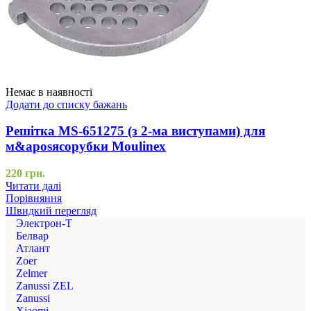
Немає в наявності
Додати до списку бажань
Решітка MS-651275 (з 2-ма виступами) для
м&aposясорубки Moulinex
220
грн.
Читати далі
Порівняння
Швидкий перегляд
Электрон-Т
Белвар
Атлант
Zoer
Zelmer
Zanussi ZEL
Zanussi
Xiaomi