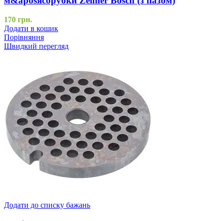
м&aposясорубки Zelmer Bosch (з пазом)
170
грн.
Додати в кошик
Порівняння
Швидкий перегляд
Додати до списку бажань