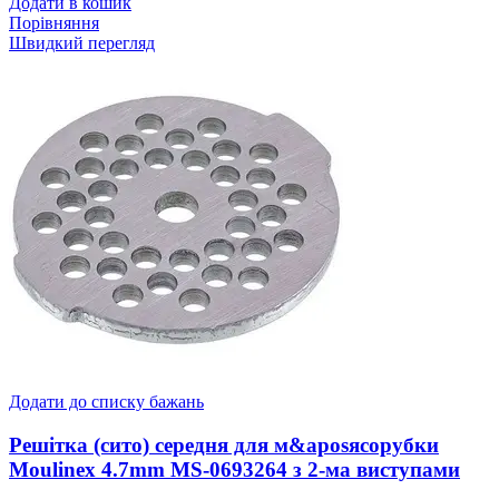
Додати в кошик
Порівняння
Швидкий перегляд
Додати до списку бажань
Решітка (сито) середня для м&aposясорубки
Moulinex 4.7mm MS-0693264 з 2-ма виступами