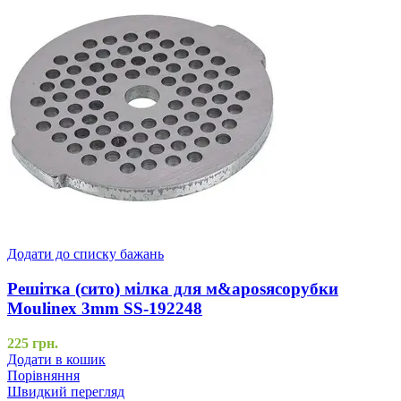
Додати до списку бажань
Решітка (сито) мілка для м&aposясорубки
Moulinex 3mm SS-192248
225
грн.
Додати в кошик
Порівняння
Швидкий перегляд