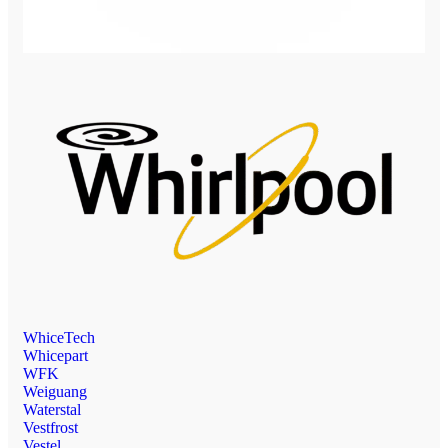
WhiceTech
Whicepart
WFK
Weiguang
Waterstal
Vestfrost
Vestel