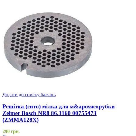
Додати до списку бажань
Решітка (сито) мілка для м&aposясорубки
Zelmer Bosch NR8 86.3160 00755473
(ZMMA128X)
290
грн.