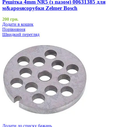
Решітка 4mm NR5 (з пазом) 00631385 для
м&aposясорубки Zelmer Bosch
200
грн.
Додати в кошик
Порівняння
Швидкий перегляд
Додати до списку бажань