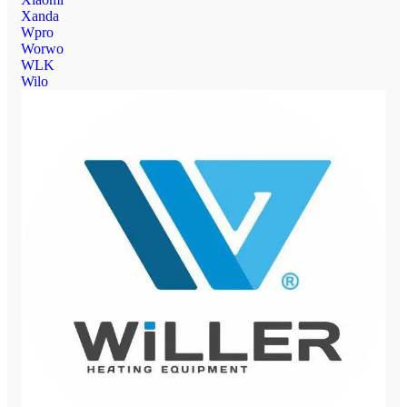
Xanda
Wpro
Worwo
WLK
Wilo