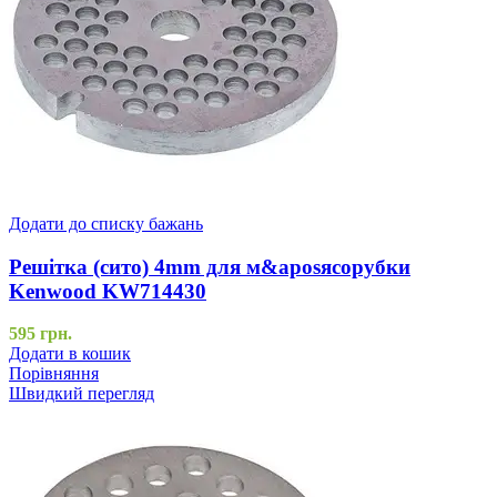
Додати до списку бажань
Решітка (сито) 4mm для м&aposясорубки
Kenwood KW714430
595
грн.
Додати в кошик
Порівняння
Швидкий перегляд