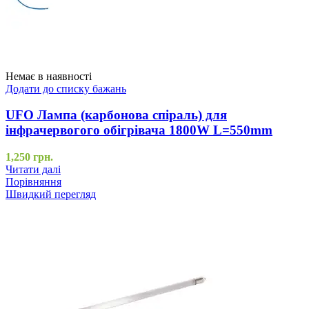
Немає в наявності
Додати до списку бажань
UFO Лампа (карбонова спіраль) для
інфрачервогого обігрівача 1800W L=550mm
1,250
грн.
Читати далі
Порівняння
Швидкий перегляд