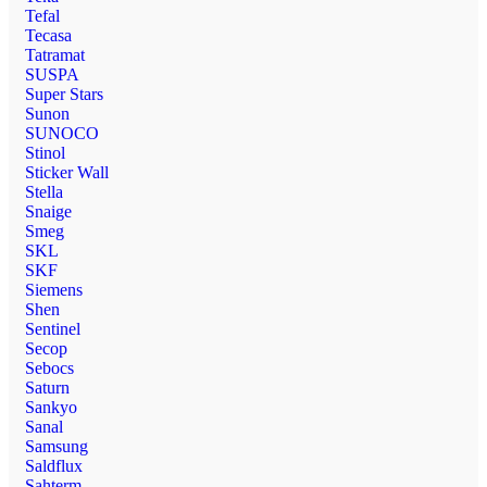
Tefal
Tecasa
Tatramat
SUSPA
Super Stars
Sunon
SUNOCO
Stinol
Sticker Wall
Stella
Snaige
Smeg
SKL
SKF
Siemens
Shen
Sentinel
Secop
Sebocs
Saturn
Sankyo
Sanal
Samsung
Saldflux
Sahterm