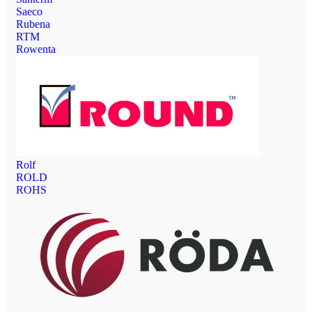
Saeco
Rubena
RTM
Rowenta
Rolf
ROLD
ROHS