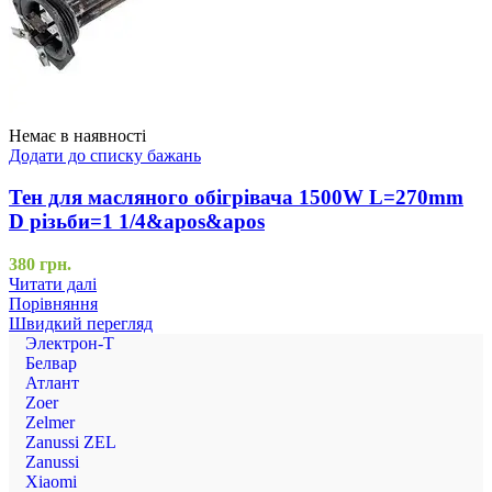
Немає в наявності
Додати до списку бажань
Тен для масляного обігрівача 1500W L=270mm
D різьби=1 1/4&apos&apos
380
грн.
Читати далі
Порівняння
Швидкий перегляд
Электрон-Т
Белвар
Атлант
Zoer
Zelmer
Zanussi ZEL
Zanussi
Xiaomi