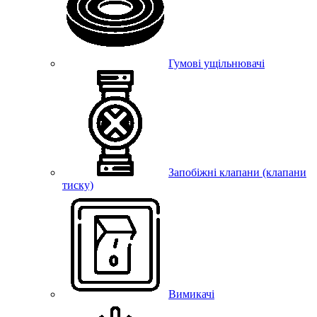
Гумові ущільнювачі
Запобіжні клапани (клапани
тиску)
Вимикачі