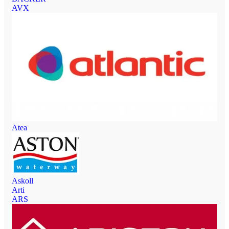
AVX
Atea
Askoll
Arti
ARS