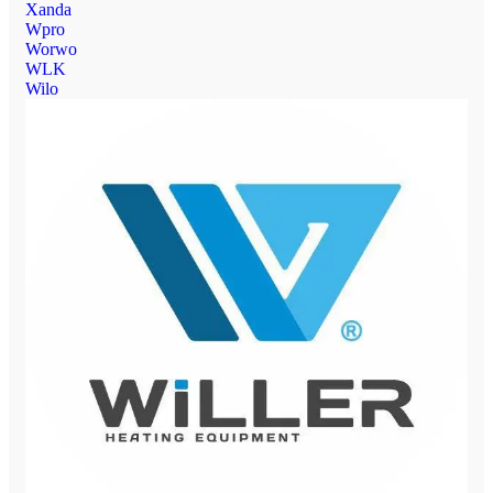
Xanda
Wpro
Worwo
WLK
Wilo