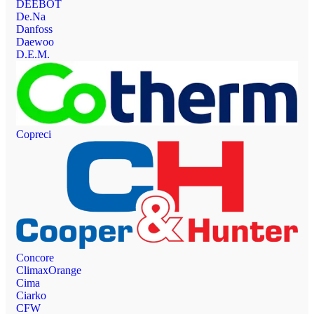
DEEBOT
De.Na
Danfoss
Daewoo
D.E.M.
Copreci
Concore
ClimaxOrange
Cima
Ciarko
CFW