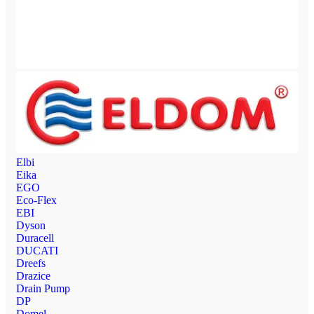
Elbi
Eika
EGO
Eco-Flex
EBI
Dyson
Duracell
DUCATI
Dreefs
Drazice
Drain Pump
DP
Domel