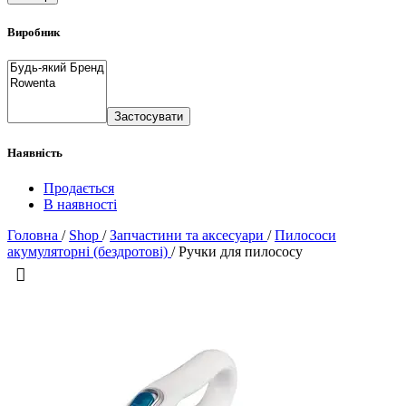
Виробник
Застосувати
Наявність
Продається
В наявності
Головна
/
Shop
/
Запчастини та аксесуари
/
Пилососи
акумуляторні (бездротові)
/
Ручки для пилососу