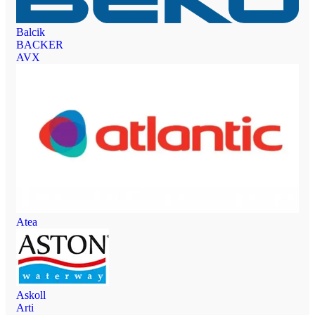
Balcik
BACKER
AVX
Atea
Askoll
Arti