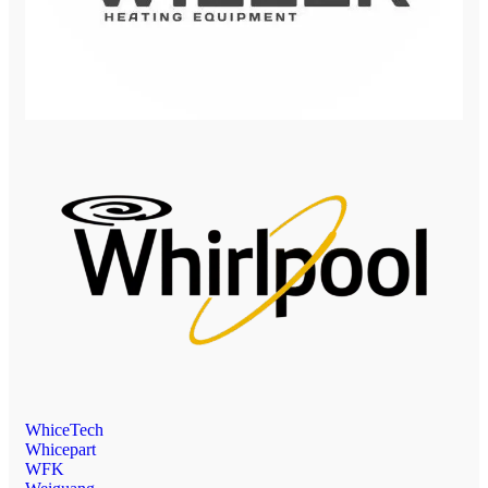
WhiceTech
Whicepart
WFK