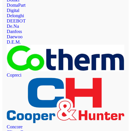
DomaPart
Digital
Delonghi
DEEBOT
De.Na
Danfoss
Daewoo
D.E.M.
Copreci
Concore