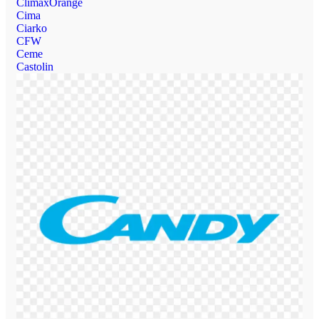
ClimaxOrange
Cima
Ciarko
CFW
Ceme
Castolin