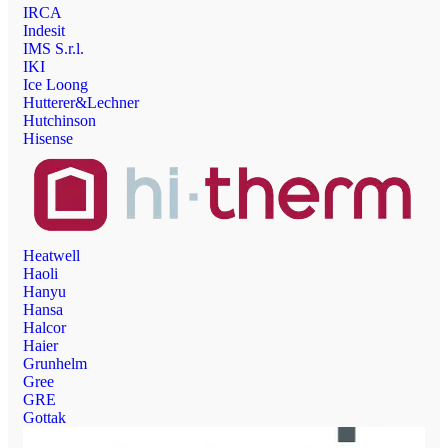
IRCA
Indesit
IMS S.r.l.
IKI
Ice Loong
Hutterer&Lechner
Hutchinson
Hisense
Heatwell
Haoli
Hanyu
Hansa
Halcor
Haier
Grunhelm
Gree
GRE
Gottak