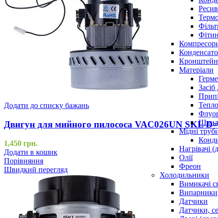
Ресив
Термо
Фільт
Фітин
Компресор
Конденсато
Кронштейни
Матеріали
Герме
Засіб
Прип
Тепло
Додати до списку бажань
Флуо
Швидк
Двигун для мийного пилососа VAC026UN SKL D=
Мідні труб
Конди
1,450
грн.
Нагрівачі (
Додати в кошик
Олії
Порівняння
Фреон
Швидкий перегляд
Холодильники
Вимикачі с
Випарники
Датчики
Датчики, с