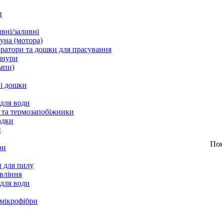
и
вні/заливні
уна (мотора)
ратори та дошки для прасування
шнури
мпи)
і дошки
 для води
 та термозапобіжники
адки
и
По
ри
 для пилу
вління
 для води
 мікрофібри