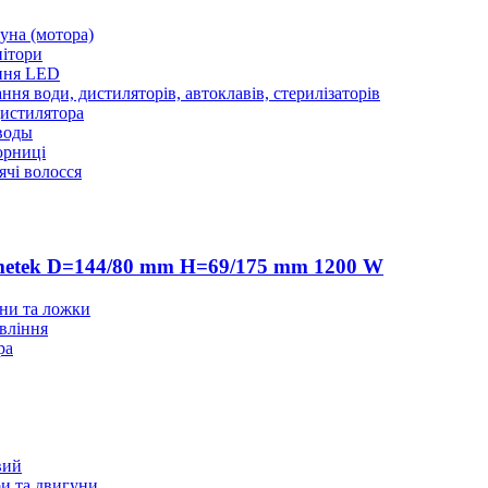
уна (мотора)
нітори
ння LED
ння води, дистиляторів, автоклавів, стерилізаторів
истилятора
воды
юрниці
чі волосся
etek D=144/80 mm H=69/175 mm 1200 W
ани та ложки
вління
ра
вий
и та двигуни