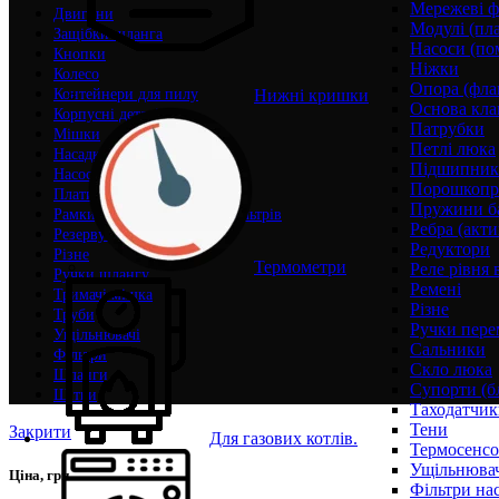
Мережеві ф
Двигуни
Модулі (пл
Защібки шланга
Насоси (по
Кнопки
Ніжки
Колесо
Опора (фла
Нижні кришки
Контейнери для пилу
Основа кла
Корпусні деталі
Патрубки
Мішки
Петлі люка
Насадки
Підшипни
Насоси (помпи)
Порошкопри
Плати управління
Пружини б
Рамки, решітки, корпуси фільтрів
Ребра (акти
Резервуари для води
Редуктори
Різне
Термометри
Реле рівня 
Ручки шлангу
Ремені
Тримачі мішка
Різне
Труби
Ручки пере
Ущільнювачі
Сальники
Фільтри
Скло люка
Шланги
Супорти (б
Щітки
Таходатчик
Тени
Закрити
Для газових котлів.
Термосенс
Ущільнювач
Ціна, грн
Фільтри на