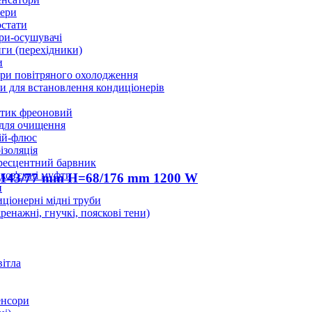
ери
стати
ри-осушувачі
ги (перехідники)
и
ри повітряного охолодження
 для встановлення кондиціонерів
тик фреоновий
 для очищення
ій-флюс
ізоляція
ресцентний барвник
оз'ємні муфти
143/77 mm H=68/176 mm 1200 W
и
ціонерні мідні труби
дренажні, гнучкі, пояскові тени)
вітла
енсори