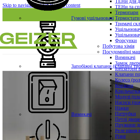
ТЕНи для д
Skip to navigation
Skip to main content
ТЕНи та сп
Термопари
Гумові ущільнювачі
Термостати
Тримачі ск
Ущільнювач
Ущільнювач
Форсунки
Побутова хімія
Посудомийні ма
Вимикачі
Замок двер
Запобіжні клапани (клапани ти
Іонізатори 
Клапани по
Колесо (ро
Корзини
Крильчатки
Модулі (пл
Насоси (по
Ніжки
Патрубки
Вимикачі
Петлі двер
Пружини д
Реле рівня 
Різне