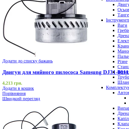
Двигу
Осьов
Танге
Інструмент
Ваги
Гребі
Дрена
Елект
Крани
Маном
Паль
Додати до списку бажань
Різне
Станц
Двигун для мийного пилососа Samsung DJ31-001
Терм
Трубо
Шлан
4,213
грн.
Комплекту
Додати в кошик
Авто
Порівняння
Швидкий перегляд
Випар
Дрена
Капіл
Клап
Конд