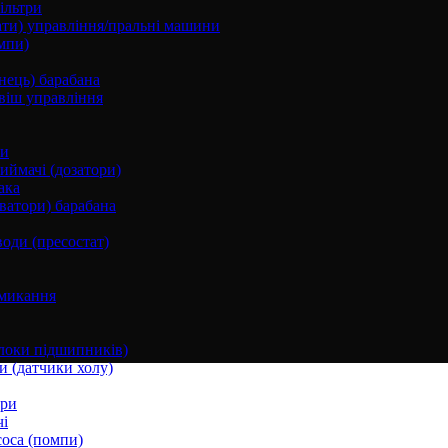
ільтри
ати) управління/пральні машини
мпи)
нець) барабана
віш управління
ки
ймачі (дозатори)
ака
ватори) барабана
води (пресостат)
микання
локи підшипників)
и (датчики холу)
ори
і
соса (помпи)