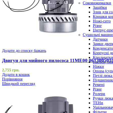
Соковижималки
Защібки
Злив для с
Кришки ко
Ножі-сито
Різне
Цитрус-пре
Сушильні машин
Датчики
Замки двер
Конденсат
Додати до списку бажань
Корпусні де
Крильчатк
Двигун для мийного пилососа 11ME00 06130050
Насоси, по
Ніжки
2,755
грн.
Опора (суп
Додати в кошик
Петлі люка 
Порівняння
Підшипни
Швидкий перегляд
Ремені
Різне
Ролери
Ручки люка,
ТЕНи
Ущільнювач
Фільтри