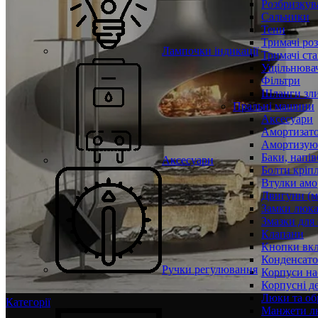
Розбризкува
Сальники
Тени
Тримачі ро
Лампочки індикації
Тримачі ста
Ущільнювач
Фільтри
Шланги зли
Пральні машини
Аксесуари
Амортизат
Амортизуюч
Баки, напів
Аксесуари
Болти кріп
Втулки амо
Двигуни (м
Замки люк
Змазки для
Клапани
Кнопки вкл
Конденсат
Ручки регулювання
Корпуси на
Корпусні де
Люки та об
Категорії
Манжети л