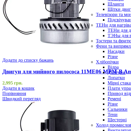
Шланги
Щітки двиг
Телевізори та мо
Підсвічува
ТЕНи для нагріва
ТЕНи для д
ТЭНы для 
Тостери та фрит
Фени та випрямля
Насадки
Різне
Додати до списку бажань
Хлібопічки
Відра
Двигун для мийного пилососа 11ME06 MPM-B Am
Двигуни
Лопатки
Мірні стак
2,995
грн.
Плати упра
Додати в кошик
Привод від
Порівняння
Ремені
Швидкий перегляд
Різне
Сальники
Тени
Шестерні
Холод промисло
Вентилятор