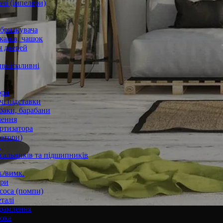
чі (імпелери)
збризкувача
канів, чашок
 дверей
вні/заливні
ори
і підставки
баки, барабани
лення
ртизатора
отори)
а
 сальників та підшипників
./вимк.
ори
соса (помпи)
талі
рамлення
юка