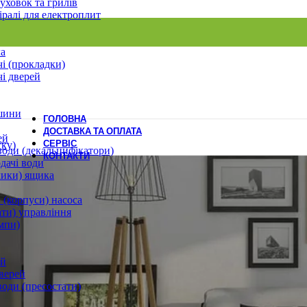
уховок та грилів
іралі для електроплит
ла
і (прокладки)
і дверей
шини
ГОЛОВНА
ДОСТАВКА ТА ОПЛАТА
ей
СЕРВІС
ску)
води (декальцифікатори)
КОНТАКТИ
дачі води
лики) ящика
 (корпуси) насоса
ати) управління
мпи)
ей
верей
води (пресостати)