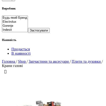
Виробник
Застосувати
Наявність
Продається
В наявності
Головна
/
Shop
/
Запчастини та аксесуари
/
Плити та духовки
/
Крани газові