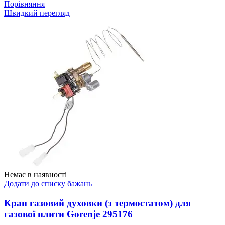
Порівняння
Швидкий перегляд
Немає в наявності
Додати до списку бажань
Кран газовий духовки (з термостатом) для
газової плити Gorenje 295176