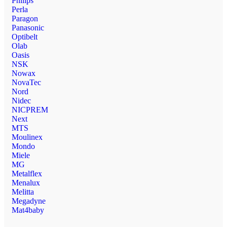
Philips
Perla
Paragon
Panasonic
Optibelt
Olab
Oasis
NSK
Nowax
NovaTec
Nord
Nidec
NICPREM
Next
MTS
Moulinex
Mondo
Miele
MG
Metalflex
Menalux
Melitta
Megadyne
Mat4baby