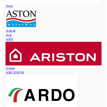
Atea
Askoll
Arti
ARS
Ariete
ARGESON