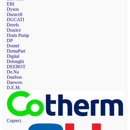
EBI
Dyson
Duracell
DUCATI
Dreefs
Drazice
Drain Pump
DP
Domel
DomaPart
Digital
Delonghi
DEEBOT
De.Na
Danfoss
Daewoo
D.E.M.
Copreci