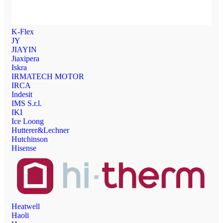
K-Flex
JY
JIAYIN
Jiaxipera
Iskra
IRMATECH MOTOR
IRCA
Indesit
IMS S.r.l.
IKI
Ice Loong
Hutterer&Lechner
Hutchinson
Hisense
Heatwell
Haoli