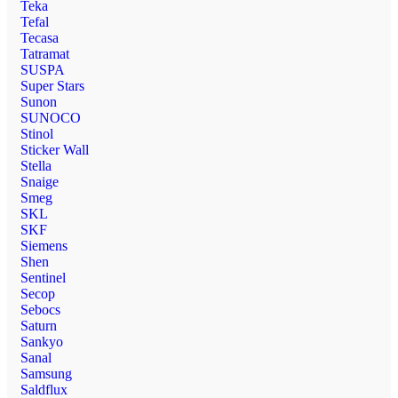
Teka
Tefal
Tecasa
Tatramat
SUSPA
Super Stars
Sunon
SUNOCO
Stinol
Sticker Wall
Stella
Snaige
Smeg
SKL
SKF
Siemens
Shen
Sentinel
Secop
Sebocs
Saturn
Sankyo
Sanal
Samsung
Saldflux