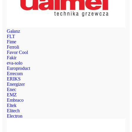
Galanz
FLT
Fime
Ferroli
Favor Cool
Fakir
eva-solo
Europroduct
Errecom
ERIKS
Energizer
Enec
EMZ
Embraco
Eltek
Elitech
Electron