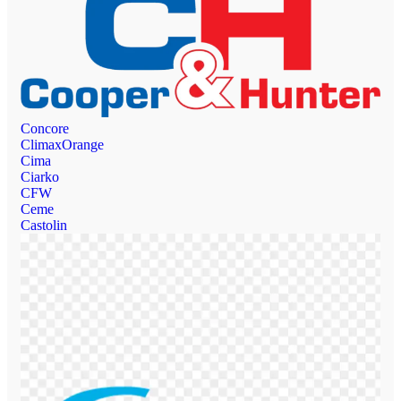
Concore
ClimaxOrange
Cima
Ciarko
CFW
Ceme
Castolin