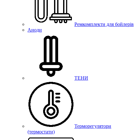
Ремкомплекти для бойлерів
Аноди
ТЕНИ
Терморегулятори
(термостати)