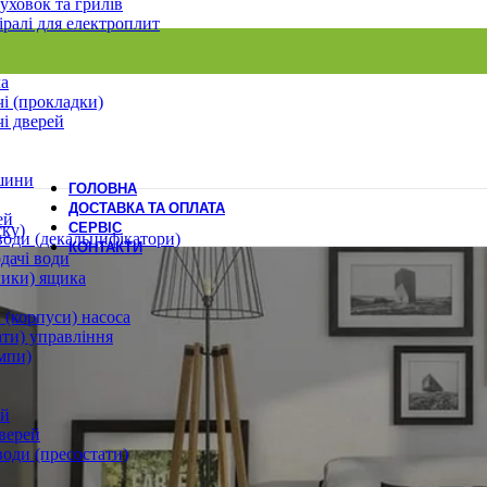
уховок та грилів
іралі для електроплит
ла
і (прокладки)
і дверей
шини
ГОЛОВНА
ДОСТАВКА ТА ОПЛАТА
ей
СЕРВІС
ску)
води (декальцифікатори)
КОНТАКТИ
дачі води
лики) ящика
 (корпуси) насоса
ати) управління
мпи)
ей
верей
води (пресостати)