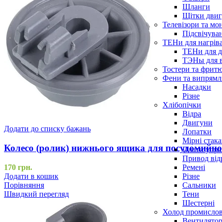
Шланги
Щітки двиг
Телевізори та мо
Підсвічува
ТЕНи для нагріва
ТЕНи для д
ТЭНы для 
Тостери та фрит
Фени та випрямля
Насадки
Різне
Хлібопічки
Відра
Двигуни
Додати до списку бажань
Лопатки
Мірні стак
Колесо (ролик) нижнього ящика для посудомийно
Плати упра
Привод від
Ремені
170
грн.
Різне
Додати в кошик
Сальники
Порівняння
Тени
Швидкий перегляд
Шестерні
Холод промисло
Вентилятор