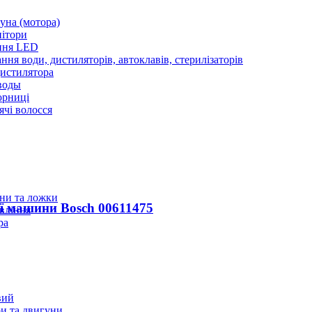
уна (мотора)
нітори
ння LED
ння води, дистиляторів, автоклавів, стерилізаторів
истилятора
воды
юрниці
чі волосся
ани та ложки
ї машини Bosch 00611475
вління
ра
вий
и та двигуни