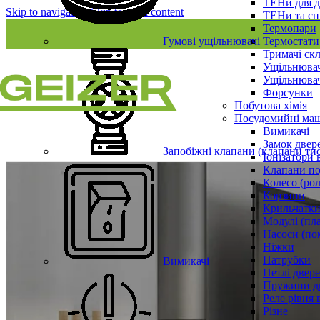
ТЕНи для д
Skip to navigation
Skip to main content
ТЕНи та сп
Термопари
Гумові ущільнювачі
Термостати
Тримачі ск
Ущільнювач
Ущільнювач
Форсунки
Побутова хімія
Посудомийні ма
Вимикачі
Замок двер
Запобіжні клапани (клапани ти
Іонізатори 
Клапани по
Колесо (ро
Корзини
Крильчатки
Модулі (пл
Насоси (по
Ніжки
Патрубки
Вимикачі
Петлі двер
Пружини д
Реле рівня 
Різне