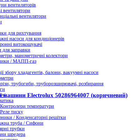
ни вентиляторів
і вентилятори
нціальні вентилятори
и
нки для рихтування
жні насоси для кондиціонерів
ронні витокошукачі
 для заправки
етри, манометричні колектори
ники / МАПП-газ
ії збору хладагентів, балони, вакуумні насоси
ометри
різи, трубогиби, труборозширювачі, розбирання
ги
 машини Electrolux 50286964007 (коричневий)
ючі
матика
Контролери температури
Реле тиску
ники / Конденсаторні решітки
жна труба / Сифони
ярні трубки
ани шредера
енсатори