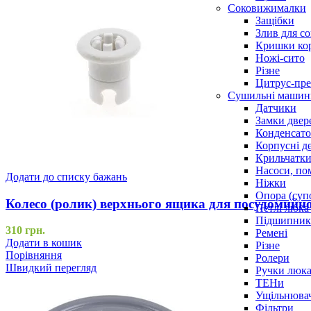
Соковижималки
Защібки
Злив для с
Кришки ко
Ножі-сито
Різне
Цитрус-пре
Сушильні машин
Датчики
Замки двер
Конденсат
Корпусні де
Крильчатк
Насоси, по
Додати до списку бажань
Ніжки
Опора (суп
Колесо (ролик) верхнього ящика для посудомийно
Петлі люка 
Підшипни
310
грн.
Ремені
Додати в кошик
Різне
Порівняння
Ролери
Швидкий перегляд
Ручки люка,
ТЕНи
Ущільнювач
Фільтри