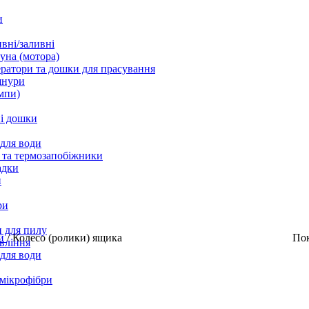
и
вні/заливні
уна (мотора)
ратори та дошки для прасування
шнури
мпи)
і дошки
 для води
 та термозапобіжники
адки
и
ри
 для пилу
ни
/
Колесо (ролики) ящика
По
вління
 для води
 мікрофібри