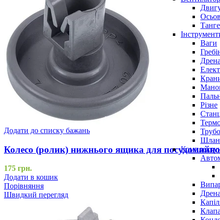
Двигу
Осьов
Танге
Інструмент
Ваги
Гребі
Дрена
Елект
Крани
Маном
Паль
Різне
Станц
Терм
Додати до списку бажань
Трубо
Шлан
Колесо (ролик) нижнього ящика для посудомийної
Комплекту
Авто
175
грн.
Додати в кошик
Випар
Порівняння
Дрена
Швидкий перегляд
Капіл
Клап
Конд