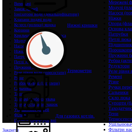
Мережеві ф
Вимикачі
Модулі (пл
Замок дверей
Насоси (по
Іонізатори води (декальцифікатори)
Ніжки
Клапани подачі води
Опора (фла
Нижні кришки
Колесо (ролики) ящика
Основа кла
Корзини
Патрубки
Крильчатки (корпуси) насоса
Петлі люка
Модулі (плати) управління
Підшипни
Насоси (помпи)
Порошкопри
Ніжки
Пружини б
Патрубки
Ребра (акти
Петлі дверей
Редуктори
Пружини дверей
Термометри
Реле рівня 
Реле рівня води (пресостати)
Ремені
Різне
Різне
Розбризкувачі (імпелери)
Ручки пере
Сальники
Сальники
Тени
Скло люка
Тримачі розбризкувача
Супорти (б
Тримачі стаканів, чашок
Таходатчик
Ущільнювач дверей
Тени
Фільтри
Для газових котлів.
Термосенс
Шланги зливні/заливні
Ущільнювач
Фільтри на
Закрити