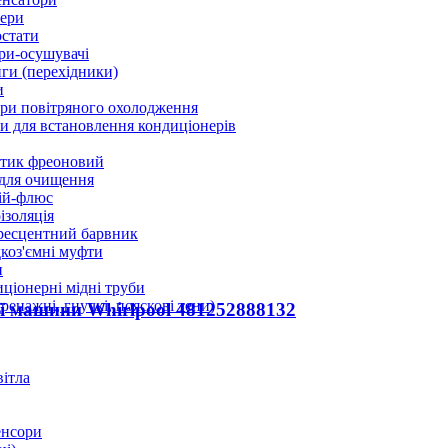
ери
стати
ри-осушувачі
ги (перехідники)
и
ри повітряного охолодження
 для встановлення кондиціонерів
тик фреоновий
 для очищення
ій-флюс
ізоляція
ресцентний барвник
оз'ємні муфти
и
ціонерні мідні труби
дренажні, гнучкі, пояскові тени)
ї машини Whirlpool 481252888132
вітла
енсори