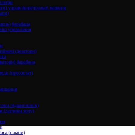
ільтри
ати) управління/пральні машини
мпи)
нець) барабана
віш управління
ки
ймачі (дозатори)
ака
ватори) барабана
води (пресостат)
микання
локи підшипників)
и (датчики холу)
ори
і
соса (помпи)