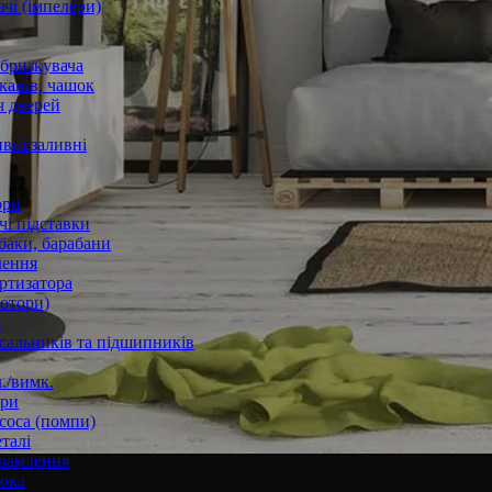
чі (імпелери)
збризкувача
канів, чашок
 дверей
вні/заливні
ори
і підставки
баки, барабани
лення
ртизатора
отори)
а
 сальників та підшипників
./вимк.
ори
соса (помпи)
талі
рамлення
юка