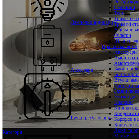
Розбризкува
Сальники
Тени
Тримачі ро
Лампочки індикації
Тримачі ста
Ущільнювач
Фільтри
Шланги зли
Пральні машини
Аксесуари
Амортизат
Амортизуюч
Баки, напів
Аксесуари
Болти кріп
Втулки амо
Двигуни (м
Замки люк
Змазки для
Клапани
Кнопки вкл
Конденсат
Ручки регулювання
Корпуси на
Корпусні де
Люки та об
Категорії
Манжети л