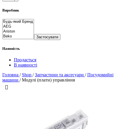
Виробник
Застосувати
Наявність
Продається
В наявності
Головна
/
Shop
/
Запчастини та аксесуари
/
Посудомийні
машини
/
Модулі (плати) управління