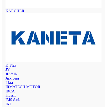
KARCHER
K-Flex
JY
JIAYIN
Jiaxipera
Iskra
IRMATECH MOTOR
IRCA
Indesit
IMS S.r.l.
IKI