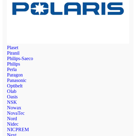
Plaset
Piranil
Philips-Saeco
Philips
Perla
Paragon
Panasonic
Optibelt
Olab
Oasis
NSK
Nowax
NovaTec
Nord
Nidec
NICPREM
Next