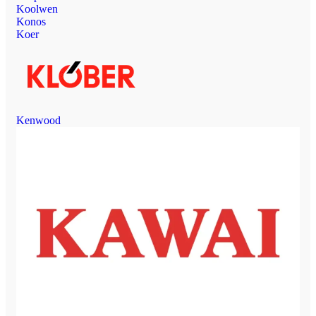
Koolwen
Konos
Koer
Kenwood