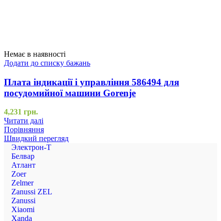
Немає в наявності
Додати до списку бажань
Плата індикації і управління 586494 для
посудомийної машини Gorenje
4,231
грн.
Читати далі
Порівняння
Швидкий перегляд
Электрон-Т
Белвар
Атлант
Zoer
Zelmer
Zanussi ZEL
Zanussi
Xiaomi
Xanda