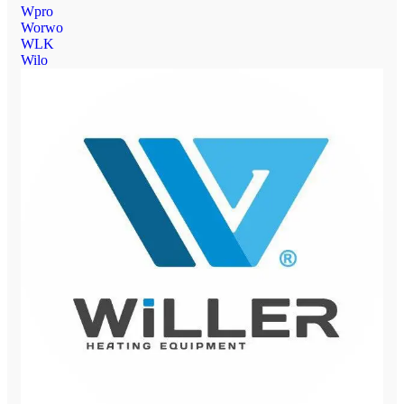
Wpro
Worwo
WLK
Wilo