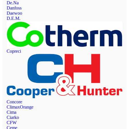
De.Na
Danfoss
Daewoo
D.E.M.
Copreci
Concore
ClimaxOrange
Cima
Ciarko
CFW
Ceme