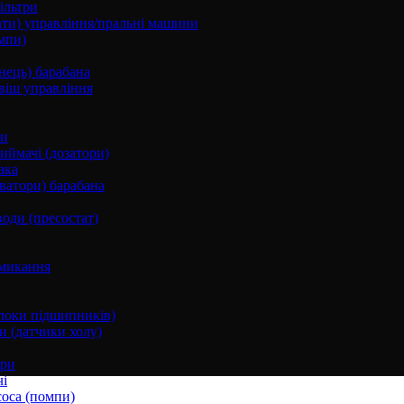
ільтри
ати) управління/пральні машини
мпи)
нець) барабана
віш управління
ки
ймачі (дозатори)
ака
ватори) барабана
води (пресостат)
микання
локи підшипників)
и (датчики холу)
ори
і
соса (помпи)