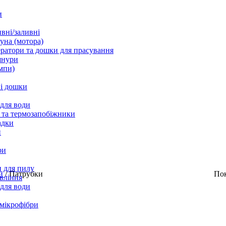
и
вні/заливні
уна (мотора)
ратори та дошки для прасування
шнури
мпи)
і дошки
 для води
 та термозапобіжники
адки
и
ри
 для пилу
ни
/
Патрубки
По
вління
 для води
 мікрофібри