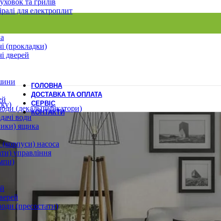
уховок та грилів
іралі для електроплит
ла
і (прокладки)
і дверей
шини
ГОЛОВНА
ДОСТАВКА ТА ОПЛАТА
ей
СЕРВІС
ску)
води (декальцифікатори)
КОНТАКТИ
дачі води
лики) ящика
 (корпуси) насоса
ати) управління
мпи)
ей
верей
води (пресостати)