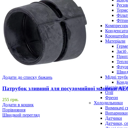
Ресив
Термо
Фільт
Фітин
Компресор
Конденсато
Кронштейни
Матеріали
Герме
Засіб
Прип
Тепло
Флуо
Швидк
Мідні труб
Додати до списку бажань
Конди
Нагрівачі (
Патрубок зливний для посудомийної машини AE
Олії
Фреон
255
грн.
Холодильники
Додати в кошик
Вимикачі с
Порівняння
Випарники
Швидкий перегляд
Датчики
Датчики, с