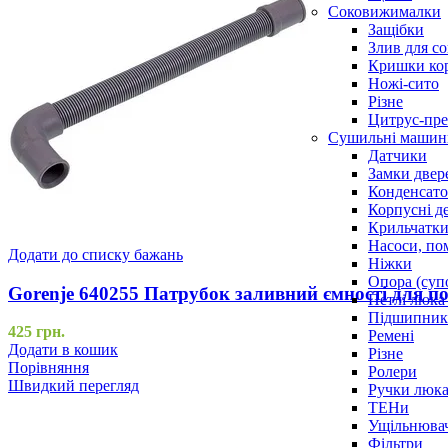
Соковижималки
Защібки
Злив для с
Кришки ко
Ножі-сито
Різне
Цитрус-пре
Сушильні машин
Датчики
Замки двер
Конденсат
Корпусні де
Крильчатк
Насоси, по
Додати до списку бажань
Ніжки
Опора (суп
Gorenje 640255 Патрубок заливний ємності для 
Петлі люка 
Підшипни
425
грн.
Ремені
Додати в кошик
Різне
Порівняння
Ролери
Швидкий перегляд
Ручки люка,
ТЕНи
Ущільнювач
Фільтри