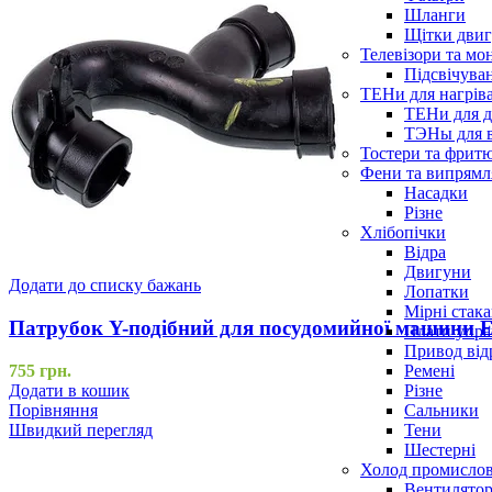
Шланги
Щітки двиг
Телевізори та мо
Підсвічува
ТЕНи для нагріва
ТЕНи для д
ТЭНы для 
Тостери та фрит
Фени та випрямля
Насадки
Різне
Хлібопічки
Відра
Двигуни
Додати до списку бажань
Лопатки
Мірні стак
Патрубок Y-подібний для посудомийної машини El
Плати упра
Привод від
Ремені
755
грн.
Різне
Додати в кошик
Сальники
Порівняння
Тени
Швидкий перегляд
Шестерні
Холод промисло
Вентилятор