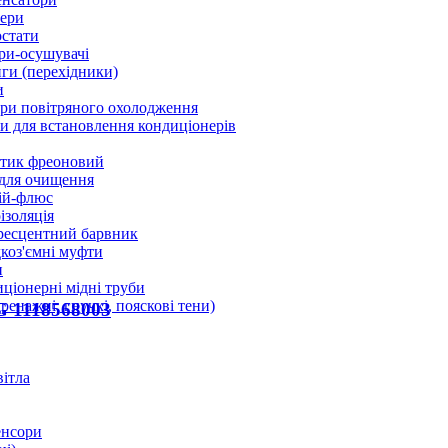
ери
стати
ри-осушувачі
ги (перехідники)
и
ри повітряного охолодження
 для встановлення кондиціонерів
тик фреоновий
 для очищення
ій-флюс
ізоляція
ресцентний барвник
оз'ємні муфти
и
ціонерні мідні труби
дренажні, гнучкі, пояскові тени)
G 1118568003
вітла
енсори