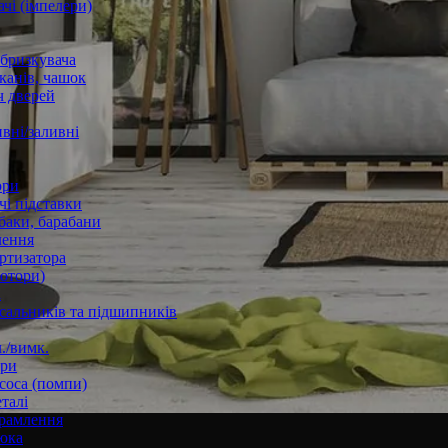
чі (імпелери)
збризкувача
канів, чашок
 дверей
вні/заливні
ори
і підставки
баки, барабани
лення
ртизатора
отори)
а
 сальників та підшипників
./вимк.
ори
соса (помпи)
талі
рамлення
юка