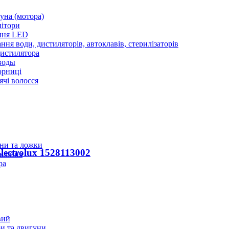
уна (мотора)
нітори
ння LED
ння води, дистиляторів, автоклавів, стерилізаторів
истилятора
воды
юрниці
чі волосся
ани та ложки
ectrolux 1528113002
вління
ра
вий
и та двигуни