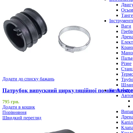
Двигу
Осьов
Танге
Інструмент
Ваги
Гребі
Дрена
Елект
Крани
Маном
Паль
Різне
Станц
Терм
Додати до списку бажань
Трубо
Шлан
Патрубок випускний циркуляційної помпи Aristo
Комплекту
Авто
795
грн.
Додати в кошик
Випар
Порівняння
Дрена
Швидкий перегляд
Капіл
Клап
Конд