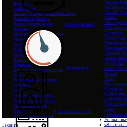
Мережеві ф
Вимикачі
Модулі (пл
Замок дверей
Насоси (по
Іонізатори води (декальцифікатори)
Ніжки
Клапани подачі води
Опора (фла
Нижні кришки
Колесо (ролики) ящика
Основа кла
Корзини
Патрубки
Крильчатки (корпуси) насоса
Петлі люка
Модулі (плати) управління
Підшипни
Насоси (помпи)
Порошкопри
Ніжки
Пружини б
Патрубки
Ребра (акти
Петлі дверей
Редуктори
Пружини дверей
Термометри
Реле рівня 
Реле рівня води (пресостати)
Ремені
Різне
Різне
Розбризкувачі (імпелери)
Ручки пере
Сальники
Сальники
Тени
Скло люка
Тримачі розбризкувача
Супорти (б
Тримачі стаканів, чашок
Таходатчик
Ущільнювач дверей
Тени
Фільтри
Для газових котлів.
Термосенс
Шланги зливні/заливні
Ущільнювач
Фільтри на
Закрити