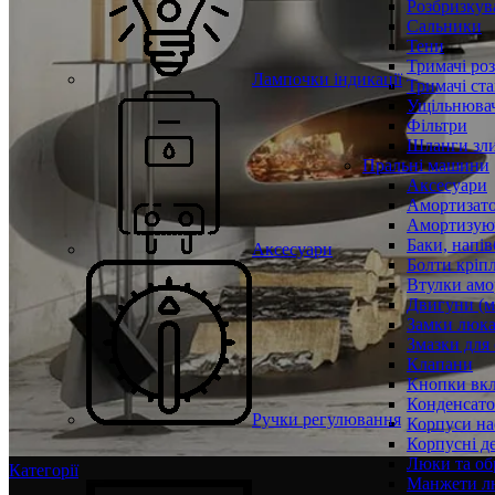
Розбризкува
Сальники
Тени
Тримачі ро
Лампочки індикації
Тримачі ста
Ущільнювач
Фільтри
Шланги зли
Пральні машини
Аксесуари
Амортизат
Амортизуюч
Баки, напів
Аксесуари
Болти кріп
Втулки амо
Двигуни (м
Замки люк
Змазки для
Клапани
Кнопки вкл
Конденсат
Ручки регулювання
Корпуси на
Корпусні де
Люки та об
Категорії
Манжети л