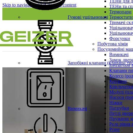
ТЕНи для д
Skip to navigation
Skip to main content
ТЕНи та сп
Термопари
Гумові ущільнювачі
Термостати
Тримачі ск
Ущільнювач
Ущільнювач
Форсунки
Побутова хімія
Посудомийні ма
Вимикачі
Замок двер
Запобіжні клапани (клапани ти
Іонізатори 
Клапани по
Колесо (ро
Корзини
Крильчатки
Модулі (пл
Насоси (по
Ніжки
Патрубки
Вимикачі
Петлі двер
Пружини д
Реле рівня 
Різне