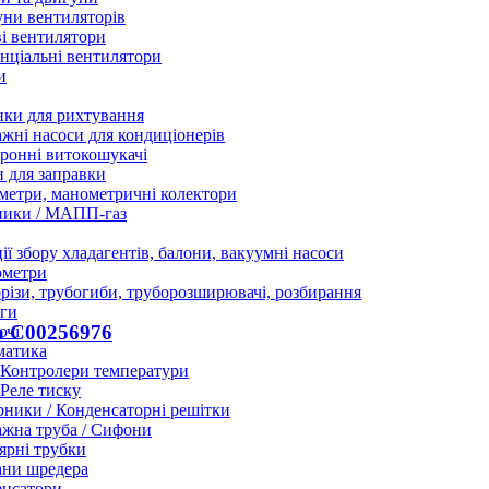
ни вентиляторів
і вентилятори
нціальні вентилятори
и
нки для рихтування
жні насоси для кондиціонерів
ронні витокошукачі
 для заправки
етри, манометричні колектори
ники / МАПП-газ
ії збору хладагентів, балони, вакуумні насоси
ометри
різи, трубогиби, труборозширювачі, розбирання
ги
n C00256976
ючі
матика
Контролери температури
Реле тиску
ники / Конденсаторні решітки
жна труба / Сифони
ярні трубки
ани шредера
енсатори