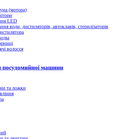
уна (мотора)
нітори
ння LED
ння води, дистиляторів, автоклавів, стерилізаторів
истилятора
воды
юрниці
чі волосся
ля посудомийної машини
ани та ложки
вління
ра
вий
и та двигуни