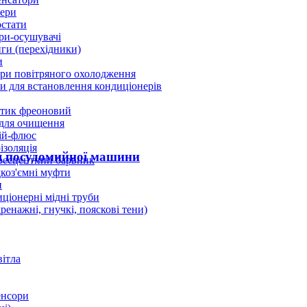
ери
стати
ри-осушувачі
ги (перехідники)
и
ри повітряного охолодження
 для встановлення кондиціонерів
тик фреоновий
 для очищення
ій-флюс
ізоляція
ля посудомийної машини
ресцентний барвник
оз'ємні муфти
и
ціонерні мідні труби
дренажні, гнучкі, пояскові тени)
вітла
енсори