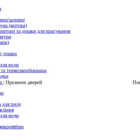
и
вні/заливні
уна (мотора)
ратори та дошки для прасування
шнури
мпи)
і дошки
 для води
 та термозапобіжники
адки
и
ни
/
Пружини дверей
По
ри
 для пилу
вління
 для води
 мікрофібри