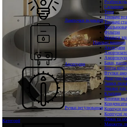
Розбризкува
Сальники
Тени
Тримачі ро
Лампочки індикації
Тримачі ста
Ущільнювач
Фільтри
Шланги зли
Пральні машини
Аксесуари
Амортизат
Амортизуюч
Баки, напів
Аксесуари
Болти кріп
Втулки амо
Двигуни (м
Замки люк
Змазки для
Клапани
Кнопки вкл
Конденсат
Ручки регулювання
Корпуси на
Корпусні де
Люки та об
Категорії
Манжети л