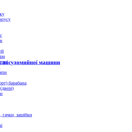
оку
рпусу
с
и
ей
ори
талі
ля посудомийної машини
и
мпи
орт) барабана
(двері)
ки
 гачки, защібки
і