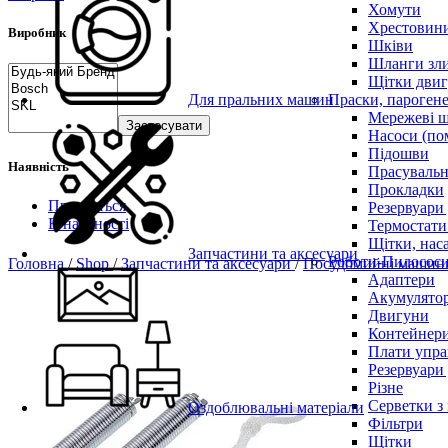
Хомути
Хрестовин
Виробник
Шківи
Шланги зли
Щітки двиг
Для пральних машин
Праски, парогене
Мережеві 
Застосувати
Насоси (по
Підошви
Наявність
Прасувальн
Прокладки
Продається
Резервуари
В наявності
Термостати
Щітки, нас
Запчастини та аксесуари
Роботи-Пилосос
Головна
/
Shop
/
Запчастини та аксесуари
/
Посудомийні маши
Адаптери
Акумулято
Двигуни
Контейнери
Плати упра
Резервуари
Різне
Серветки з
Оздоблювальні матеріали
Фільтри
Щітки