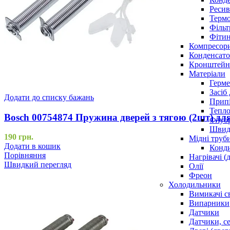
Ресив
Термо
Фільт
Фітин
Компресор
Конденсато
Кронштейни
Матеріали
Герме
Засіб
Додати до списку бажань
Прип
Тепло
Bosch 00754874 Пружина дверей з тягою (2шт) д
Флуо
Швидк
190
грн.
Мідні труб
Додати в кошик
Конди
Порівняння
Нагрівачі (
Швидкий перегляд
Олії
Фреон
Холодильники
Вимикачі с
Випарники
Датчики
Датчики, с