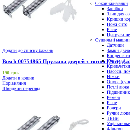
Соковижималки
Защібки
Злив для с
Кришки ко
Ножі-сито
Різне
Цитрус-пре
Сушильні машин
Датчики
Замки двер
Додати до списку бажань
Конденсат
Корпусні де
Bosch 00754865 Пружина дверей з тягою (2шт) д
Крильчатк
Насоси, по
190
грн.
Ніжки
Додати в кошик
Опора (суп
Порівняння
Петлі люка 
Швидкий перегляд
Підшипни
Ремені
Різне
Ролери
Ручки люка,
ТЕНи
Ущільнювач
Фільтри