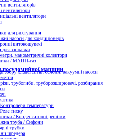
ни вентиляторів
і вентилятори
нціальні вентилятори
и
нки для рихтування
жні насоси для кондиціонерів
ронні витокошукачі
 для заправки
етри, манометричні колектори
ники / МАПП-газ
ля посудомийної машини
ії збору хладагентів, балони, вакуумні насоси
ометри
різи, трубогиби, труборозширювачі, розбирання
ги
ючі
матика
Контролери температури
Реле тиску
ники / Конденсаторні решітки
жна труба / Сифони
ярні трубки
ани шредера
енсатори