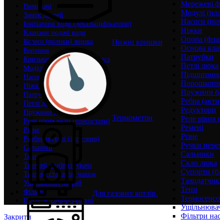
Мережеві ф
Вимикачі
Модулі (пл
Замок дверей
Насоси (по
Іонізатори води (декальцифікатори)
Ніжки
Клапани подачі води
Опора (фла
Нижні кришки
Колесо (ролики) ящика
Основа кла
Корзини
Патрубки
Крильчатки (корпуси) насоса
Петлі люка
Модулі (плати) управління
Підшипни
Насоси (помпи)
Порошкопри
Ніжки
Пружини б
Патрубки
Ребра (акти
Петлі дверей
Редуктори
Пружини дверей
Термометри
Реле рівня 
Реле рівня води (пресостати)
Ремені
Різне
Різне
Розбризкувачі (імпелери)
Ручки пере
Сальники
Сальники
Тени
Скло люка
Тримачі розбризкувача
Супорти (б
Тримачі стаканів, чашок
Таходатчик
Ущільнювач дверей
Тени
Фільтри
Для газових котлів.
Термосенс
Шланги зливні/заливні
Ущільнювач
Фільтри на
Закрити