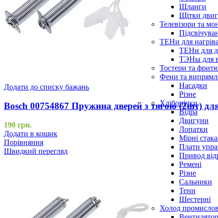
Шланги
Щітки двиг
Телевізори та мо
Підсвічува
ТЕНи для нагріва
ТЕНи для д
ТЭНы для 
Тостери та фрит
Фени та випрямля
Насадки
Додати до списку бажань
Різне
Хлібопічки
Bosch 00754867 Пружина дверей з тягою (2шт) д
Відра
Двигуни
190
грн.
Лопатки
Додати в кошик
Мірні стак
Порівняння
Плати упра
Швидкий перегляд
Привод від
Ремені
Різне
Сальники
Тени
Шестерні
Холод промисло
Вентилятор