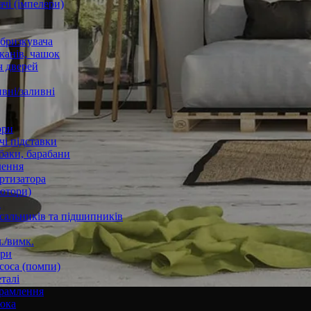
чі (імпелери)
збризкувача
канів, чашок
 дверей
вні/заливні
ори
і підставки
баки, барабани
лення
ртизатора
отори)
а
 сальників та підшипників
./вимк.
ори
соса (помпи)
талі
рамлення
юка