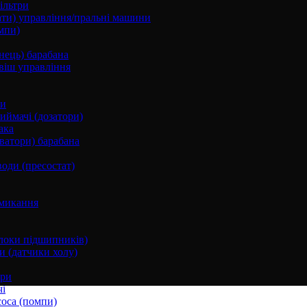
ільтри
ати) управління/пральні машини
мпи)
нець) барабана
віш управління
ки
ймачі (дозатори)
ака
ватори) барабана
води (пресостат)
микання
локи підшипників)
и (датчики холу)
ори
і
соса (помпи)