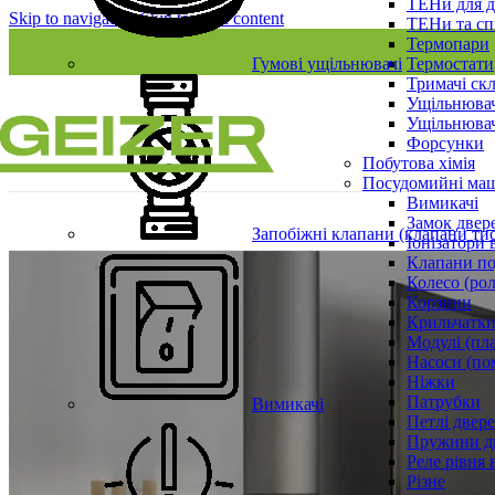
ТЕНи для д
Skip to navigation
Skip to main content
ТЕНи та сп
Термопари
Гумові ущільнювачі
Термостати
Тримачі ск
Ущільнювач
Ущільнювач
Форсунки
Побутова хімія
Посудомийні ма
Вимикачі
Замок двер
Запобіжні клапани (клапани ти
Іонізатори 
Клапани по
Колесо (ро
Корзини
Крильчатки
Модулі (пл
Насоси (по
Ніжки
Патрубки
Вимикачі
Петлі двер
Пружини д
Реле рівня 
Різне