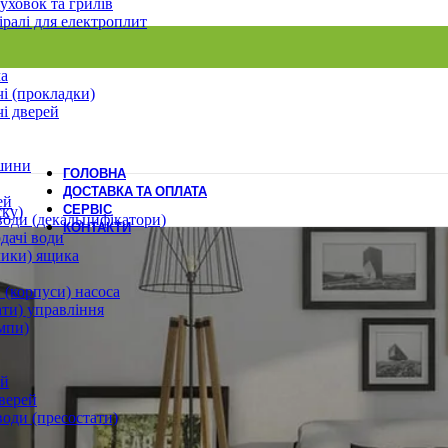
уховок та грилів
іралі для електроплит
ла
і (прокладки)
і дверей
шини
ГОЛОВНА
ДОСТАВКА ТА ОПЛАТА
ей
СЕРВІС
ску)
води (декальцифікатори)
КОНТАКТИ
дачі води
лики) ящика
 (корпуси) насоса
ати) управління
мпи)
ей
верей
води (пресостати)