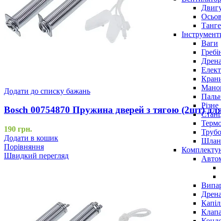
Двигу
Осьов
Танге
Інструмент
Ваги
Гребі
Дрена
Елект
Крани
Маном
Додати до списку бажань
Паль
Різне
Bosch 00754870 Пружина дверей з тягою (2шт) д
Станц
Терм
190
грн.
Трубо
Додати в кошик
Шлан
Порівняння
Комплекту
Швидкий перегляд
Авто
Випар
Дрена
Капіл
Клап
Конд