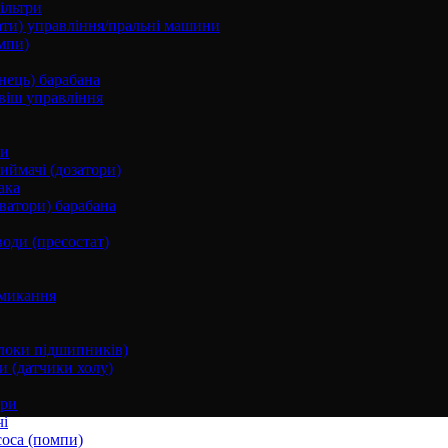
ільтри
ати) управління/пральні машини
мпи)
нець) барабана
віш управління
ки
ймачі (дозатори)
ака
ватори) барабана
води (пресостат)
микання
локи підшипників)
и (датчики холу)
ори
і
соса (помпи)