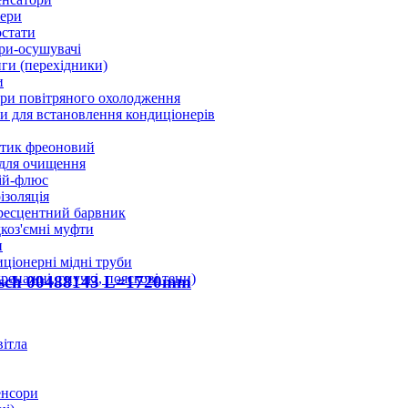
ери
стати
ри-осушувачі
ги (перехідники)
и
ри повітряного охолодження
 для встановлення кондиціонерів
тик фреоновий
 для очищення
ій-флюс
ізоляція
ресцентний барвник
оз'ємні муфти
и
ціонерні мідні труби
дренажні, гнучкі, пояскові тени)
sch 00488143 L=1720mm
вітла
енсори