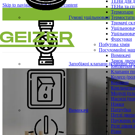
ТЕНи для д
Skip to navigation
Skip to main content
ТЕНи та сп
Термопари
Гумові ущільнювачі
Термостати
Тримачі ск
Ущільнювач
Ущільнювач
Форсунки
Побутова хімія
Посудомийні ма
Вимикачі
Замок двер
Запобіжні клапани (клапани ти
Іонізатори 
Клапани по
Колесо (ро
Корзини
Крильчатки
Модулі (пл
Насоси (по
Ніжки
Патрубки
Вимикачі
Петлі двер
Пружини д
Реле рівня 
Різне