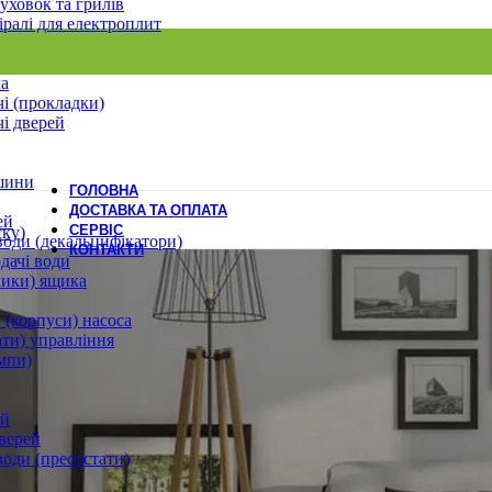
уховок та грилів
іралі для електроплит
ла
і (прокладки)
і дверей
шини
ГОЛОВНА
ДОСТАВКА ТА ОПЛАТА
ей
СЕРВІС
ску)
води (декальцифікатори)
КОНТАКТИ
дачі води
лики) ящика
 (корпуси) насоса
ати) управління
мпи)
ей
верей
води (пресостати)