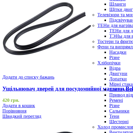
Шланги
Щітки двиг
Телевізори та мо
Підсвічува
ТЕНи для нагріва
ТЕНи для д
ТЭНы для 
Тостери та фрит
Фени та випрямля
Насадки
Різне
Хлібопічки
Відра
Двигуни
Додати до списку бажань
Лопатки
Мірні стак
Ущільнювач дверей для посудомийної машини Be
Плати упра
Привод від
Ремені
420
грн.
Різне
Додати в кошик
Сальники
Порівняння
Тени
Швидкий перегляд
Шестерні
Холод промисло
Вентилятор