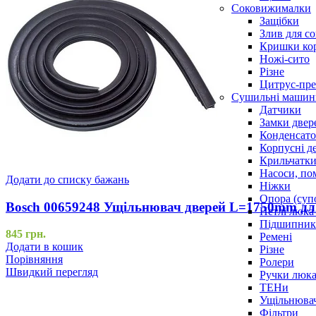
Соковижималки
Защібки
Злив для с
Кришки ко
Ножі-сито
Різне
Цитрус-пре
Сушильні машин
Датчики
Замки двер
Конденсат
Корпусні де
Крильчатк
Насоси, по
Додати до списку бажань
Ніжки
Опора (суп
Bosch 00659248 Ущільнювач дверей L=1750mm дл
Петлі люка 
Підшипни
845
грн.
Ремені
Додати в кошик
Різне
Порівняння
Ролери
Швидкий перегляд
Ручки люка,
ТЕНи
Ущільнювач
Фільтри