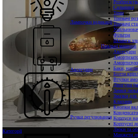
Розбризкува
Сальники
Тени
Тримачі ро
Лампочки індикації
Тримачі ста
Ущільнювач
Фільтри
Шланги зли
Пральні машини
Аксесуари
Амортизат
Амортизуюч
Баки, напів
Аксесуари
Болти кріп
Втулки амо
Двигуни (м
Замки люк
Змазки для
Клапани
Кнопки вкл
Конденсат
Ручки регулювання
Корпуси на
Корпусні де
Люки та об
Категорії
Манжети л