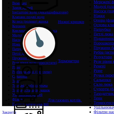
Мережеві ф
Вимикачі
Модулі (пл
Замок дверей
Насоси (по
Іонізатори води (декальцифікатори)
Ніжки
Клапани подачі води
Опора (фла
Нижні кришки
Колесо (ролики) ящика
Основа кла
Корзини
Патрубки
Крильчатки (корпуси) насоса
Петлі люка
Модулі (плати) управління
Підшипни
Насоси (помпи)
Порошкопри
Ніжки
Пружини б
Патрубки
Ребра (акти
Петлі дверей
Редуктори
Пружини дверей
Термометри
Реле рівня 
Реле рівня води (пресостати)
Ремені
Різне
Різне
Розбризкувачі (імпелери)
Ручки пере
Сальники
Сальники
Тени
Скло люка
Тримачі розбризкувача
Супорти (б
Тримачі стаканів, чашок
Таходатчик
Ущільнювач дверей
Тени
Фільтри
Для газових котлів.
Термосенс
Шланги зливні/заливні
Ущільнювач
Фільтри на
Закрити