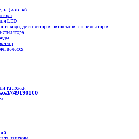
уна (мотора)
нітори
ння LED
ння води, дистиляторів, автоклавів, стерилізаторів
истилятора
воды
юрниці
чі волосся
ани та ложки
ko 1749190100
вління
ра
вий
и та двигуни