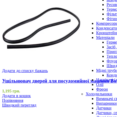
Ресив
Термо
Фільт
Фітин
Компресор
Конденсато
Кронштейни
Матеріали
Герме
Засіб
Прип
Тепло
Флуо
Швидк
Мідні труб
Додати до списку бажань
Конди
Нагрівачі (
Ущільнювач дверей для посудомийної машини Bo
Олії
Фреон
1,195
грн.
Холодильники
Додати в кошик
Вимикачі с
Порівняння
Випарники
Швидкий перегляд
Датчики
Датчики, с