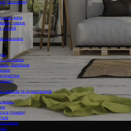
чі (імпелери)
збризкувача
канів, чашок
 дверей
вні/заливні
ори
і підставки
баки, барабани
лення
ртизатора
отори)
а
 сальників та підшипників
./вимк.
ори
соса (помпи)
талі
рамлення
юка