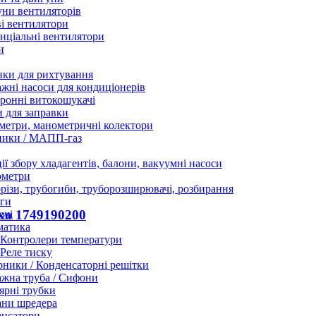
ни вентиляторів
і вентилятори
нціальні вентилятори
и
нки для рихтування
жні насоси для кондиціонерів
ронні витокошукачі
 для заправки
етри, манометричні колектори
ники / МАПП-газ
ії збору хладагентів, балони, вакуумні насоси
ометри
різи, трубогиби, труборозширювачі, розбирання
ги
ko 1749190200
ючі
матика
Контролери температури
Реле тиску
ники / Конденсаторні решітки
жна труба / Сифони
ярні трубки
ани шредера
енсатори