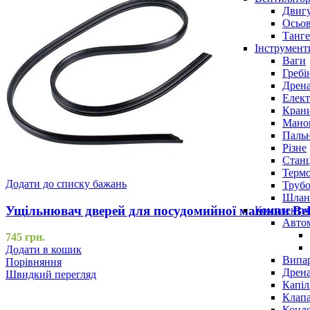
Двигу
Осьов
Танге
Інструмент
Ваги
Гребі
Дрена
Елект
Крани
Маном
Паль
Різне
Станц
Терм
Додати до списку бажань
Трубо
Шлан
Ущільнювач дверей для посудомийної машини Be
Комплекту
Авто
745
грн.
Додати в кошик
Випар
Порівняння
Дрена
Швидкий перегляд
Капіл
Клап
Конд