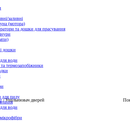
и
вні/заливні
уна (мотора)
ратори та дошки для прасування
шнури
мпи)
і дошки
 для води
 та термозапобіжники
адки
и
ри
 для пилу
ни
/
Ущільнювач дверей
По
вління
 для води
 мікрофібри