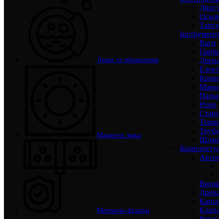
Двигу
Осьов
Танге
Інструмент
Ваги
Гребі
Дрена
Люки та обрамлення
Елект
Крани
Маном
Паль
Різне
Станц
Терм
Трубо
Манжети люка
Шлан
Комплекту
Авто
Випар
Дрена
Капіл
Клап
Мережеві фільтри
Конд