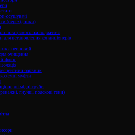
ери
стати
ри-осушувачі
ги (перехідники)
и
ри повітряного охолодження
 для встановлення кондиціонерів
тик фреоновий
 для очищення
ій-флюс
ізоляція
ресцентний барвник
оз'ємні муфти
и
ціонерні мідні труби
дренажні, гнучкі, пояскові тени)
вітла
енсори