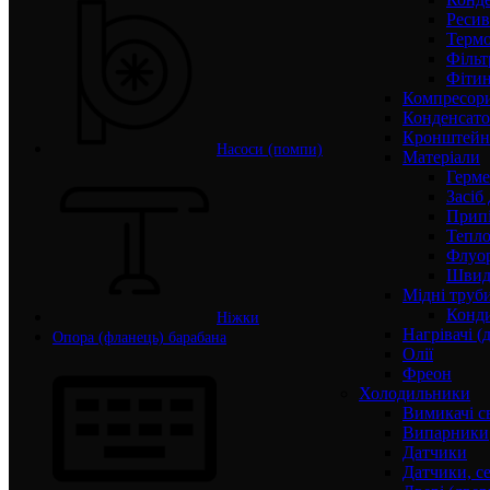
Ресив
Термо
Фільт
Фітин
Компресор
Конденсато
Кронштейни
Насоси (помпи)
Матеріали
Герме
Засіб
Прип
Тепло
Флуо
Швидк
Мідні труб
Конди
Ніжки
Нагрівачі (
Опора (фланець) барабана
Олії
Фреон
Холодильники
Вимикачі с
Випарники
Датчики
Датчики, с