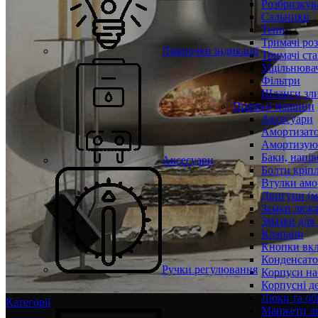
Розбризкува
Сальники
Тени
Тримачі ро
Лампочки індикації
Тримачі ста
Ущільнювач
Фільтри
Шланги зли
Пральні машини
Аксесуари
Амортизат
Амортизуюч
Баки, напів
Аксесуари
Болти кріп
Втулки амо
Двигуни (м
Замки люк
Змазки для
Клапани
Кнопки вкл
Конденсат
Ручки регулювання
Корпуси на
Корпусні де
Люки та об
Категорії
Манжети л