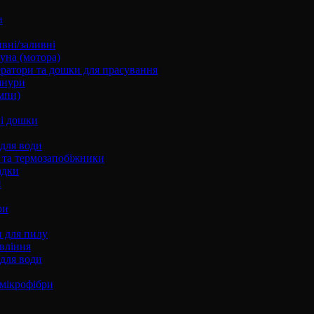
и
вні/заливні
уна (мотора)
ратори та дошки для прасування
шнури
мпи)
і дошки
 для води
 та термозапобіжники
адки
и
ри
 для пилу
вління
 для води
 мікрофібри