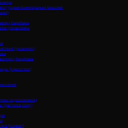
ільтри
ати) управління/пральні машини
мпи)
нець) барабана
віш управління
ки
ймачі (дозатори)
ака
ватори) барабана
води (пресостат)
микання
локи підшипників)
и (датчики холу)
ори
і
соса (помпи)