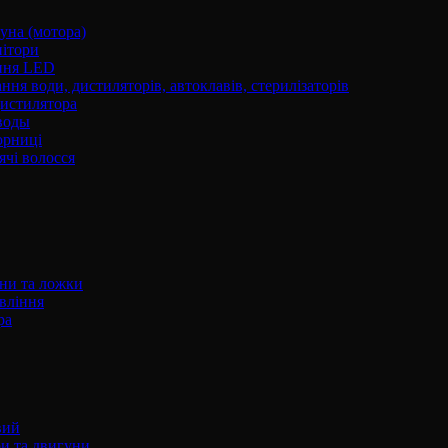
уна (мотора)
нітори
ння LED
ння води, дистиляторів, автоклавів, стерилізаторів
истилятора
воды
юрниці
чі волосся
ани та ложки
вління
ра
вий
и та двигуни