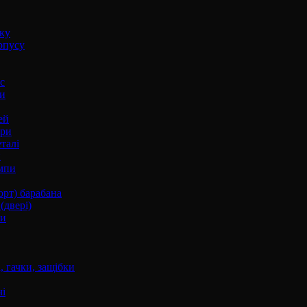
оку
рпусу
с
и
ей
ори
талі
и
мпи
орт) барабана
(двері)
ки
 гачки, защібки
і