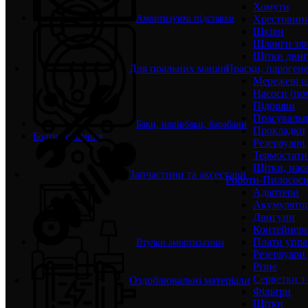
Хомути
Хрестовин
Амортизуючі підставки
Шківи
Шланги зли
Щітки двиг
Для пральних машин
Праски, парогене
Мережеві 
Насоси (по
Підошви
Прасувальн
Баки, напівбаки, барабани
Прокладки
Болти кріплення
Резервуари
Термостати
Щітки, нас
Запчастини та аксесуари
Роботи-Пилосос
Адаптери
Акумулято
Двигуни
Контейнери
Плати упра
Втулки амортизатора
Резервуари
Різне
Серветки з
Оздоблювальні матеріали
Фільтри
Щітки