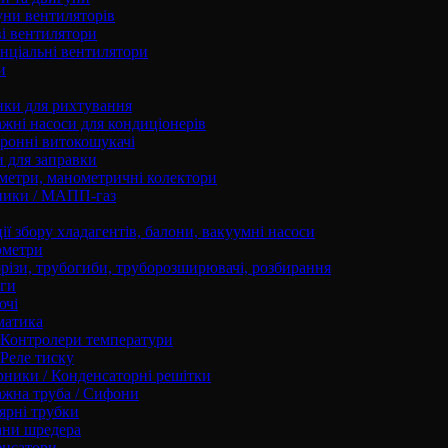
ни вентиляторів
і вентилятори
нціальні вентилятори
и
нки для рихтування
жні насоси для кондиціонерів
ронні витокошукачі
 для заправки
етри, манометричні колектори
ники / МАПП-газ
ії збору хладагентів, балони, вакуумні насоси
ометри
різи, трубогиби, труборозширювачі, розбирання
ги
ючі
матика
Контролери температури
Реле тиску
ники / Конденсаторні решітки
жна труба / Сифони
ярні трубки
ани шредера
енсатори