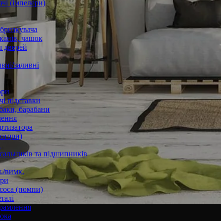
чі (імпелери)
збризкувача
канів, чашок
 дверей
вні/заливні
ори
і підставки
баки, барабани
лення
ртизатора
отори)
а
 сальників та підшипників
./вимк.
ори
соса (помпи)
талі
рамлення
юка