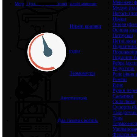
Мережеві ф
Модулі (плати) управління/пральні машини
Модулі (пл
Насоси (по
Ніжки
Опора (фла
Нижні кришки
Основа кла
Патрубки
Петлі люка
Підшипни
Аксесуари
Порошкопри
Пружини б
Ребра (акти
Редуктори
Термометри
Реле рівня 
Ремені
Різне
Ручки пере
Сальники
Амортизатори
Скло люка
Супорти (б
Таходатчик
Тени
Для газових котлів.
Термосенс
Ущільнювач
Фільтри на