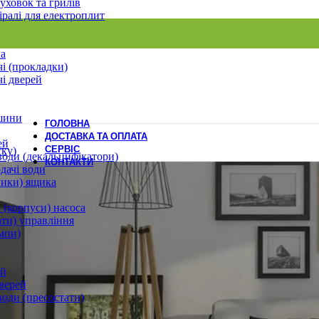
уховок та грилів
іралі для електроплит
ла
і (прокладки)
і дверей
шини
ГОЛОВНА
ДОСТАВКА ТА ОПЛАТА
ей
СЕРВІС
ску)
води (декальцифікатори)
КОНТАКТИ
дачі води
лики) ящика
 (корпуси) насоса
ати) управління
мпи)
ей
верей
води (пресостати)