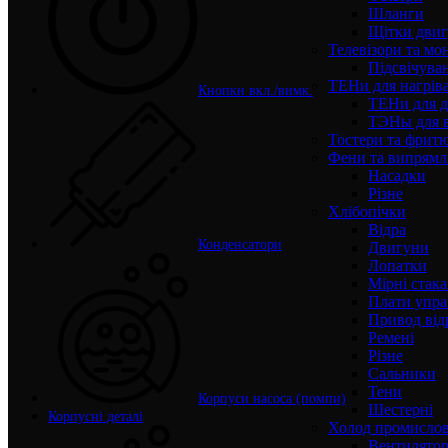
Шланги
Щітки двиг
Телевізори та мо
Підсвічува
ТЕНи для нагріва
Кнопки вкл./вимк.
ТЕНи для д
ТЭНы для 
Тостери та фрит
Фени та випрямля
Насадки
Різне
Хлібопічки
Відра
Конденсатори
Двигуни
Лопатки
Мірні стак
Плати упра
Привод від
Ремені
Різне
Сальники
Тени
Корпуси насоса (помпи)
Шестерні
Корпусні деталі
Холод промисло
Вентилятор