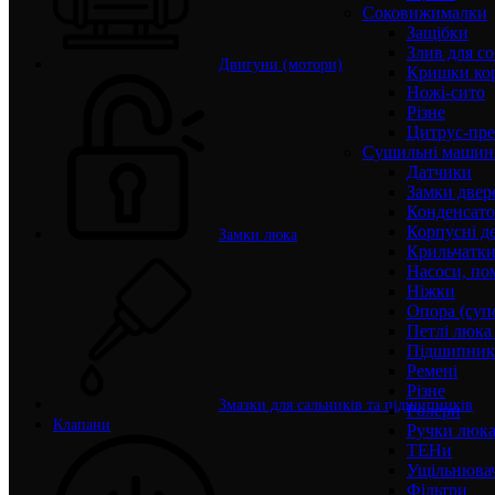
Соковижималки
Защібки
Злив для с
Двигуни (мотори)
Кришки ко
Ножі-сито
Різне
Цитрус-пре
Сушильні машин
Датчики
Замки двер
Конденсат
Корпусні де
Замки люка
Крильчатк
Насоси, по
Ніжки
Опора (суп
Петлі люка 
Підшипни
Ремені
Різне
Змазки для сальників та підшипників
Ролери
Клапани
Ручки люка,
ТЕНи
Ущільнювач
Фільтри