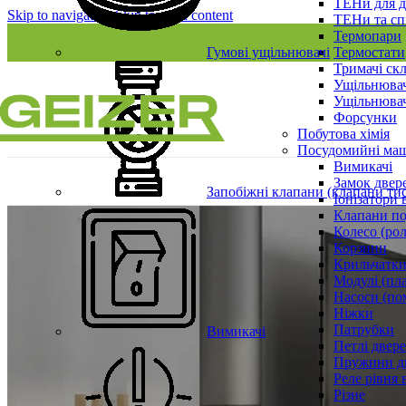
ТЕНи для д
Skip to navigation
Skip to main content
ТЕНи та сп
Термопари
Гумові ущільнювачі
Термостати
Тримачі ск
Ущільнювач
Ущільнювач
Форсунки
Побутова хімія
Посудомийні ма
Вимикачі
Замок двер
Запобіжні клапани (клапани ти
Іонізатори 
Клапани по
Колесо (ро
Корзини
Крильчатки
Модулі (пл
Насоси (по
Ніжки
Патрубки
Вимикачі
Петлі двер
Пружини д
Реле рівня 
Різне