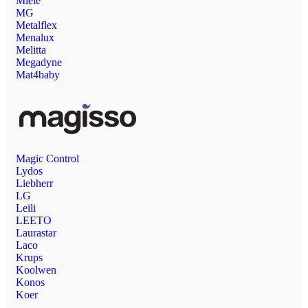
Miele
MG
Metalflex
Menalux
Melitta
Megadyne
Mat4baby
Magic Control
Lydos
Liebherr
LG
Leili
LEETO
Laurastar
Laco
Krups
Koolwen
Konos
Koer