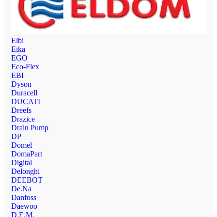
Elbi
Eika
EGO
Eco-Flex
EBI
Dyson
Duracell
DUCATI
Dreefs
Drazice
Drain Pump
DP
Domel
DomaPart
Digital
Delonghi
DEEBOT
De.Na
Danfoss
Daewoo
D.E.M.