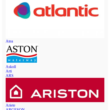
Atea
Askoll
Arti
ARS
Ariete
ARGESON