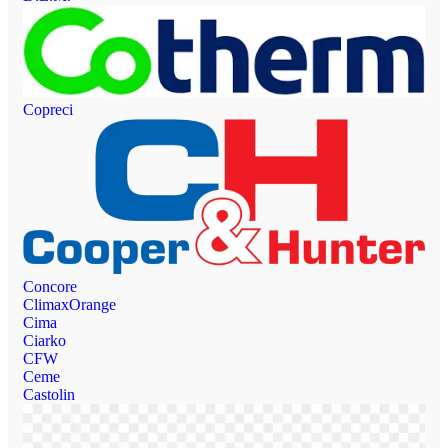
Copreci
Concore
ClimaxOrange
Cima
Ciarko
CFW
Ceme
Castolin