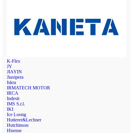
K-Flex
JY
JIAYIN
Jiaxipera
Iskra
IRMATECH MOTOR
IRCA
Indesit
IMS S.r.l.
IKI
Ice Loong
Hutterer&Lechner
Hutchinson
Hisense