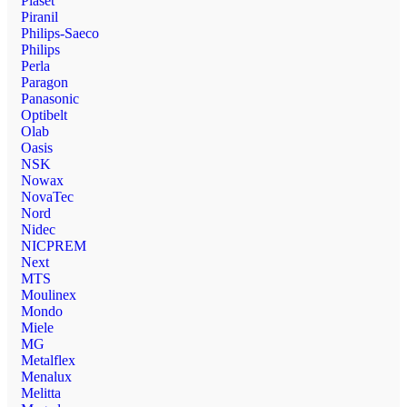
Plaset
Piranil
Philips-Saeco
Philips
Perla
Paragon
Panasonic
Optibelt
Olab
Oasis
NSK
Nowax
NovaTec
Nord
Nidec
NICPREM
Next
MTS
Moulinex
Mondo
Miele
MG
Metalflex
Menalux
Melitta