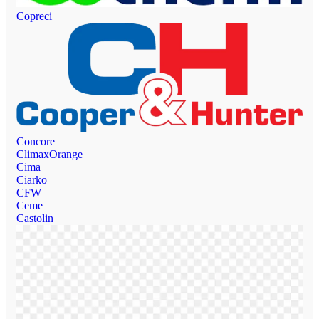
Copreci
Concore
ClimaxOrange
Cima
Ciarko
CFW
Ceme
Castolin