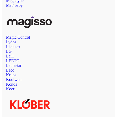
Megadyne
Mat4baby
Magic Control
Lydos
Liebherr
LG
Leili
LEETO
Laurastar
Laco
Krups
Koolwen
Konos
Koer