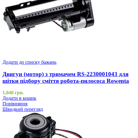
Додати до списку бажань
Двигун (мотор) з тримачем RS-2230001043 для
щітки підбору сміття робота-пилососа Rowenta
1,040
грн.
Додати в кошик
Порівняння
Швидкий перегляд