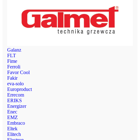
Galanz
FLT
Fime
Ferroli
Favor Cool
Fakir
eva-solo
Europroduct
Errecom
ERIKS
Energizer
Enec
EMZ
Embraco
Eltek
Elitech
Electron