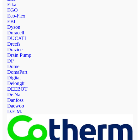
Eika
EGO
Eco-Flex
EBI
Dyson
Duracell
DUCATI
Dreefs
Drazice
Drain Pump
DP
Domel
DomaPart
Digital
Delonghi
DEEBOT
De.Na
Danfoss
Daewoo
D.E.M.