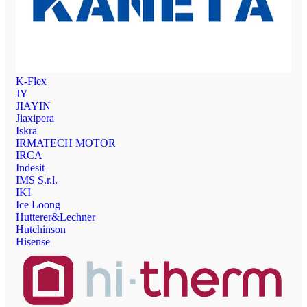
K-Flex
JY
JIAYIN
Jiaxipera
Iskra
IRMATECH MOTOR
IRCA
Indesit
IMS S.r.l.
IKI
Ice Loong
Hutterer&Lechner
Hutchinson
Hisense