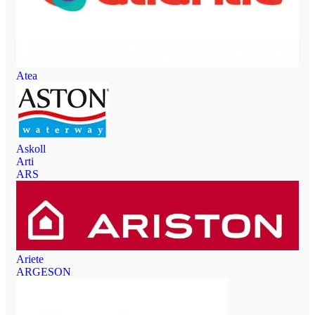
Atea
Askoll
Arti
ARS
Ariete
ARGESON