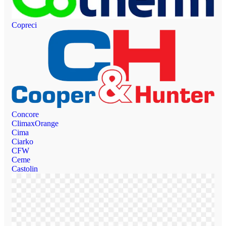
Copreci
Concore
ClimaxOrange
Cima
Ciarko
CFW
Ceme
Castolin