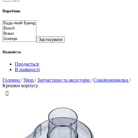
Виробник
Застосувати
Наявність
Продається
В наявності
Головна
/
Shop
/
Запчастини та аксесуари
/
Соковижималки
/
Кришки корпусу