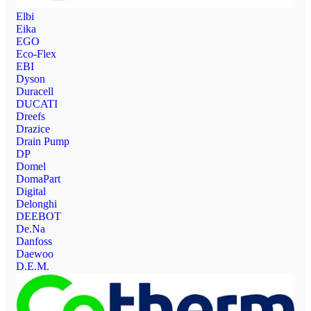
Elbi
Eika
EGO
Eco-Flex
EBI
Dyson
Duracell
DUCATI
Dreefs
Drazice
Drain Pump
DP
Domel
DomaPart
Digital
Delonghi
DEEBOT
De.Na
Danfoss
Daewoo
D.E.M.