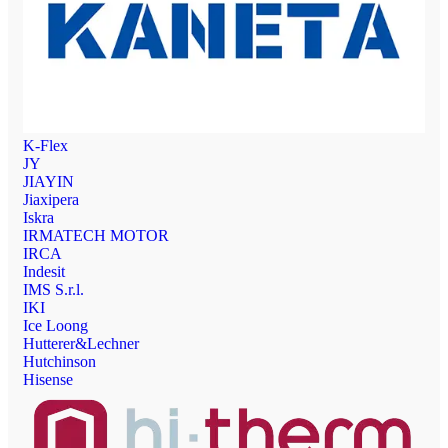
K-Flex
JY
JIAYIN
Jiaxipera
Iskra
IRMATECH MOTOR
IRCA
Indesit
IMS S.r.l.
IKI
Ice Loong
Hutterer&Lechner
Hutchinson
Hisense