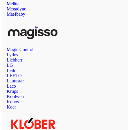
Melitta
Megadyne
Mat4baby
Magic Control
Lydos
Liebherr
LG
Leili
LEETO
Laurastar
Laco
Krups
Koolwen
Konos
Koer