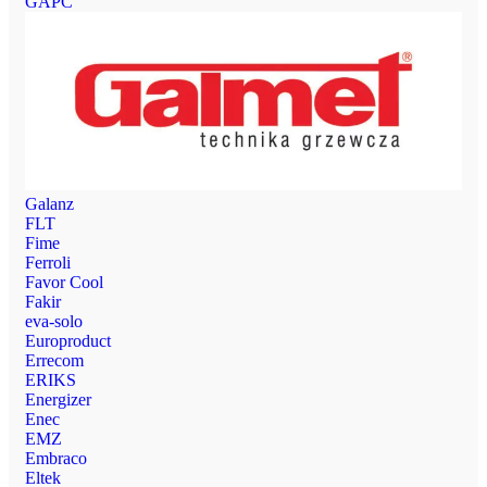
GAPC
Galanz
FLT
Fime
Ferroli
Favor Cool
Fakir
eva-solo
Europroduct
Errecom
ERIKS
Energizer
Enec
EMZ
Embraco
Eltek