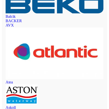
Balcik
BACKER
AVX
Atea
Askoll