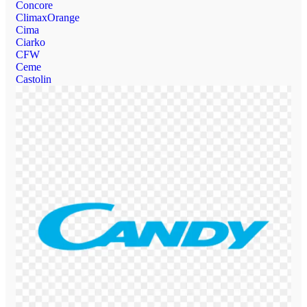
Concore
ClimaxOrange
Cima
Ciarko
CFW
Ceme
Castolin