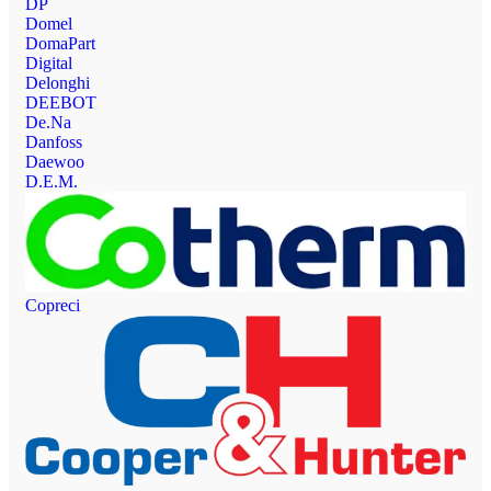
DP
Domel
DomaPart
Digital
Delonghi
DEEBOT
De.Na
Danfoss
Daewoo
D.E.M.
Copreci