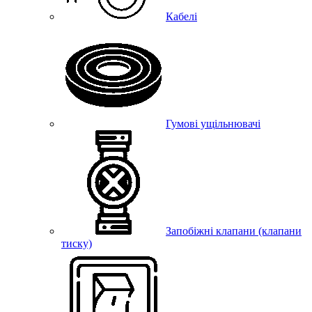
Кабелі
Гумові ущільнювачі
Запобіжні клапани (клапани
тиску)