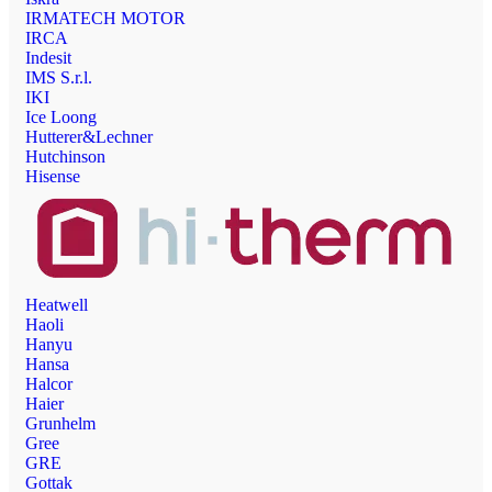
IRMATECH MOTOR
IRCA
Indesit
IMS S.r.l.
IKI
Ice Loong
Hutterer&Lechner
Hutchinson
Hisense
Heatwell
Haoli
Hanyu
Hansa
Halcor
Haier
Grunhelm
Gree
GRE
Gottak