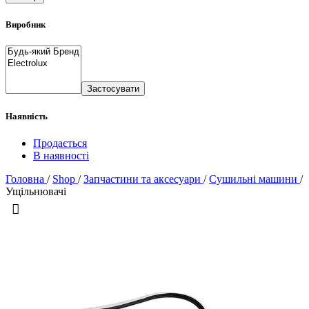
Виробник
Застосувати
Наявність
Продається
В наявності
Головна
/
Shop
/
Запчастини та аксесуари
/
Сушильні машини
/
Ущільнювачі