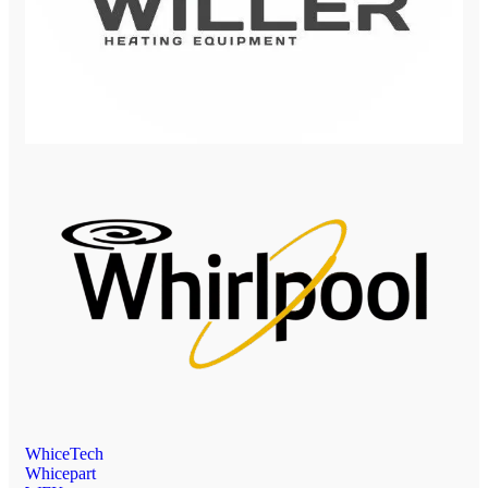
WhiceTech
Whicepart