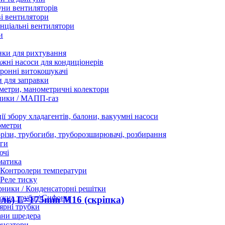
ни вентиляторів
і вентилятори
нціальні вентилятори
и
нки для рихтування
жні насоси для кондиціонерів
ронні витокошукачі
 для заправки
етри, манометричні колектори
ники / МАПП-газ
ії збору хладагентів, балони, вакуумні насоси
ометри
різи, трубогиби, труборозширювачі, розбирання
ги
ючі
матика
Контролери температури
Реле тиску
ники / Конденсаторні решітки
жна труба / Сифони
аль) L=175mm M16 (скріпка)
ярні трубки
ани шредера
енсатори