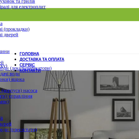
уховок та грилів
іралі для електроплит
ла
і (прокладки)
і дверей
шини
ГОЛОВНА
ДОСТАВКА ТА ОПЛАТА
ей
СЕРВІС
ску)
води (декальцифікатори)
КОНТАКТИ
дачі води
лики) ящика
 (корпуси) насоса
ати) управління
мпи)
ей
верей
води (пресостати)