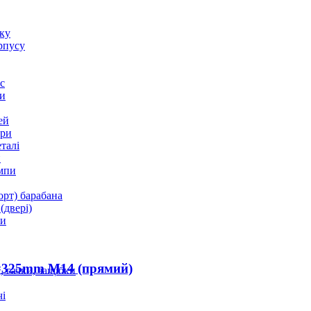
оку
рпусу
с
и
ей
ори
талі
и
мпи
орт) барабана
(двері)
ки
L=325mm M14 (прямий)
 гачки, защібки
і