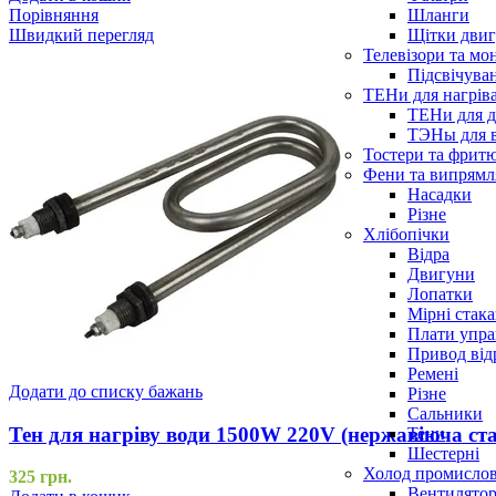
Шланги
Порівняння
Щітки двиг
Швидкий перегляд
Телевізори та мо
Підсвічува
ТЕНи для нагріва
ТЕНи для д
ТЭНы для 
Тостери та фрит
Фени та випрямля
Насадки
Різне
Хлібопічки
Відра
Двигуни
Лопатки
Мірні стак
Плати упра
Привод від
Ремені
Додати до списку бажань
Різне
Сальники
Тен для нагріву води 1500W 220V (нержавіюча ст
Тени
Шестерні
Холод промисло
325
грн.
Вентилятор