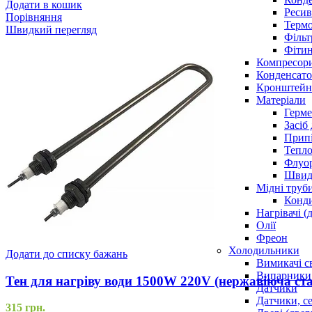
Додати в кошик
Ресив
Порівняння
Термо
Швидкий перегляд
Фільт
Фітин
Компресор
Конденсато
Кронштейни
Матеріали
Герме
Засіб
Прип
Тепло
Флуо
Швидк
Мідні труб
Конди
Нагрівачі (
Олії
Фреон
Холодильники
Додати до списку бажань
Вимикачі с
Випарники
Тен для нагріву води 1500W 220V (нержавіюча с
Датчики
Датчики, с
315
грн.