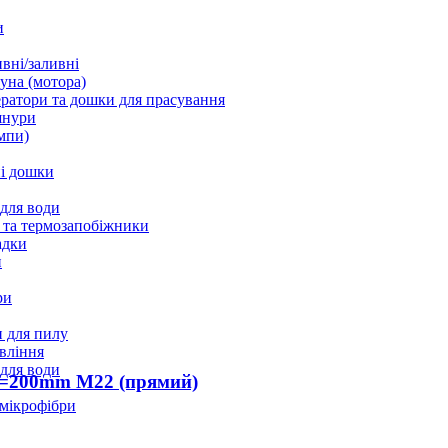
и
вні/заливні
уна (мотора)
ратори та дошки для прасування
шнури
мпи)
і дошки
 для води
 та термозапобіжники
адки
и
ри
 для пилу
вління
 для води
 L=200mm M22 (прямий)
 мікрофібри