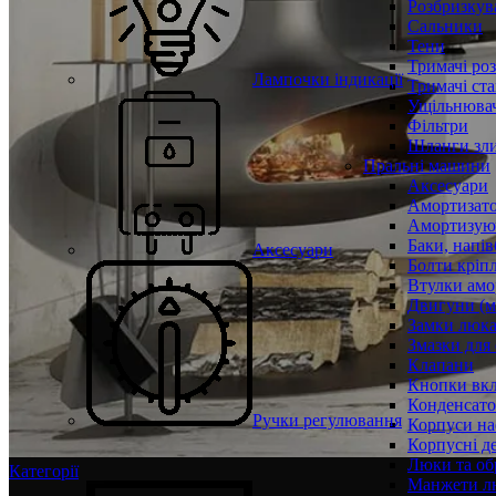
Розбризкува
Сальники
Тени
Тримачі ро
Лампочки індикації
Тримачі ста
Ущільнювач
Фільтри
Шланги зли
Пральні машини
Аксесуари
Амортизат
Амортизуюч
Баки, напів
Аксесуари
Болти кріп
Втулки амо
Двигуни (м
Замки люк
Змазки для
Клапани
Кнопки вкл
Конденсат
Ручки регулювання
Корпуси на
Корпусні де
Люки та об
Категорії
Манжети л