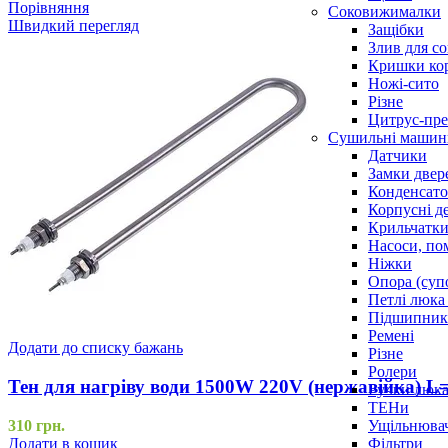
Порівняння
Соковижималки
Швидкий перегляд
Защібки
Злив для с
Кришки ко
Ножі-сито
Різне
Цитрус-пре
Сушильні машин
Датчики
Замки двер
Конденсат
Корпусні де
Крильчатк
Насоси, по
Ніжки
Опора (суп
Петлі люка 
Підшипни
Ремені
Додати до списку бажань
Різне
Ролери
Тен для нагріву води 1500W 220V (нержавійка) 
Ручки люка,
ТЕНи
Ущільнювач
310
грн.
Фільтри
Додати в кошик