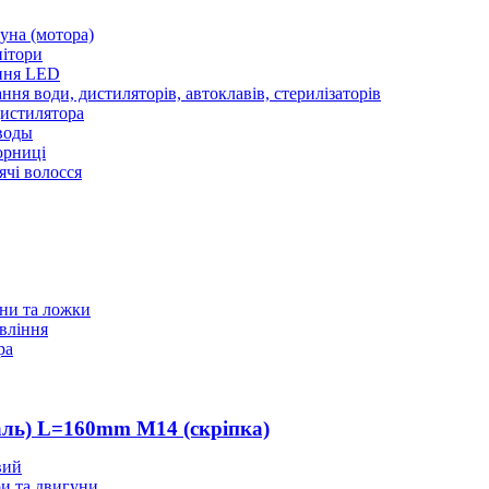
уна (мотора)
нітори
ння LED
ння води, дистиляторів, автоклавів, стерилізаторів
истилятора
воды
юрниці
чі волосся
ани та ложки
вління
ра
аль) L=160mm M14 (скріпка)
вий
и та двигуни