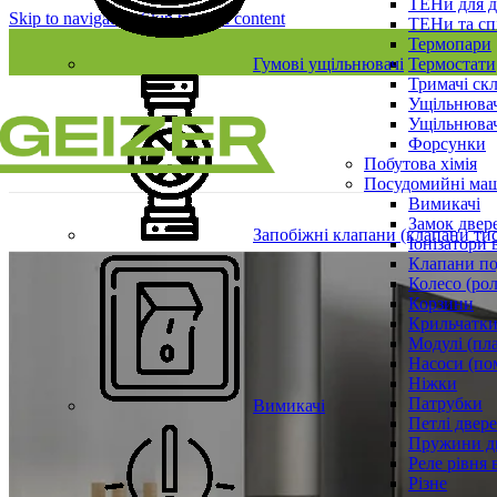
ТЕНи для д
Skip to navigation
Skip to main content
ТЕНи та сп
Термопари
Гумові ущільнювачі
Термостати
Тримачі ск
Ущільнювач
Ущільнювач
Форсунки
Побутова хімія
Посудомийні ма
Вимикачі
Замок двер
Запобіжні клапани (клапани ти
Іонізатори 
Клапани по
Колесо (ро
Корзини
Крильчатки
Модулі (пл
Насоси (по
Ніжки
Патрубки
Вимикачі
Петлі двер
Пружини д
Реле рівня 
Різне