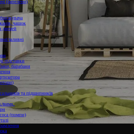
чі (імпелери)
збризкувача
канів, чашок
 дверей
вні/заливні
ори
і підставки
баки, барабани
лення
ртизатора
отори)
а
 сальників та підшипників
./вимк.
ори
соса (помпи)
талі
рамлення
юка