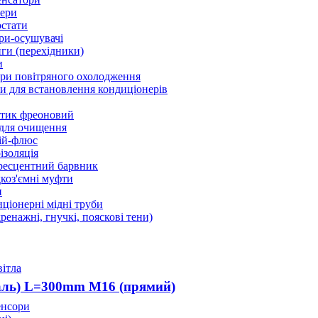
ери
стати
ри-осушувачі
ги (перехідники)
и
ри повітряного охолодження
 для встановлення кондиціонерів
тик фреоновий
 для очищення
ій-флюс
ізоляція
ресцентний барвник
оз'ємні муфти
и
ціонерні мідні труби
дренажні, гнучкі, пояскові тени)
вітла
таль) L=300mm M16 (прямий)
енсори