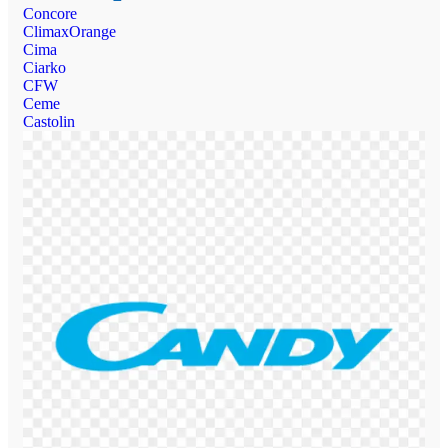
Concore
ClimaxOrange
Cima
Ciarko
CFW
Ceme
Castolin