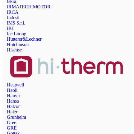
Iskra
IRMATECH MOTOR
IRCA
Indesit
IMS S.r.l.
IKI
Ice Loong
Hutterer&Lechner
Hutchinson
Hisense
Heatwell
Haoli
Hanyu
Hansa
Halcor
Haier
Grunhelm
Gree
GRE
Gottak