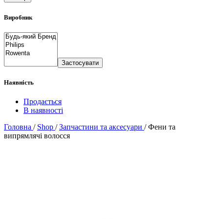
Виробник
Застосувати
Наявність
Продається
В наявності
Головна
/
Shop
/
Запчастини та аксесуари
/
Фени та
випрямлячі волосся