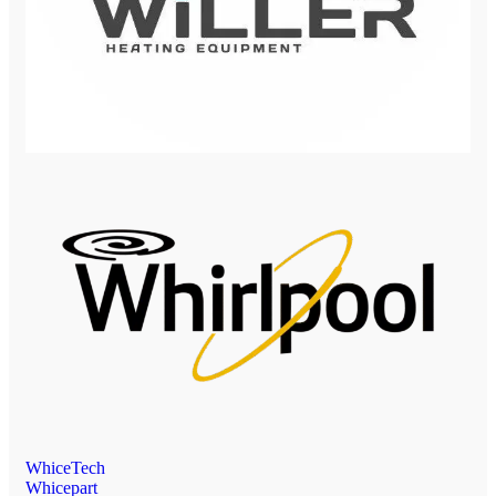
WhiceTech
Whicepart