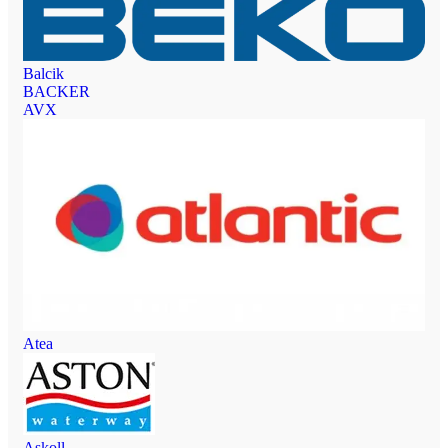
Balcik
BACKER
AVX
Atea
Askoll