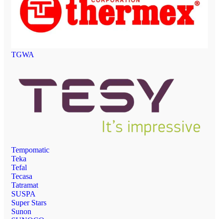
TGWA
Tempomatic
Teka
Tefal
Tecasa
Tatramat
SUSPA
Super Stars
Sunon