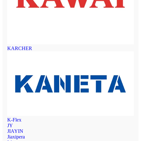
KARCHER
K-Flex
JY
JIAYIN
Jiaxipera