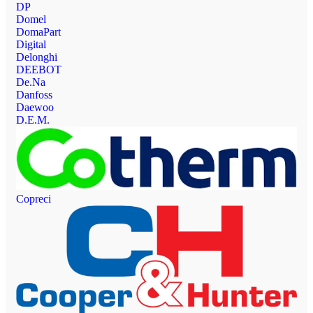
DP
Domel
DomaPart
Digital
Delonghi
DEEBOT
De.Na
Danfoss
Daewoo
D.E.M.
Copreci