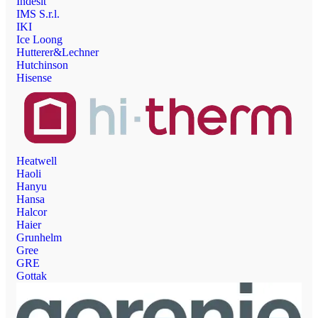
Indesit
IMS S.r.l.
IKI
Ice Loong
Hutterer&Lechner
Hutchinson
Hisense
Heatwell
Haoli
Hanyu
Hansa
Halcor
Haier
Grunhelm
Gree
GRE
Gottak