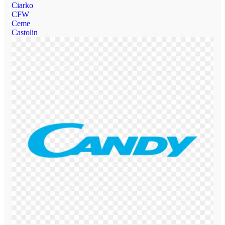
Ciarko
CFW
Ceme
Castolin