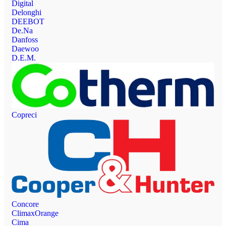
Digital
Delonghi
DEEBOT
De.Na
Danfoss
Daewoo
D.E.M.
Copreci
Concore
ClimaxOrange
Cima