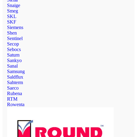
Snaige
Smeg
SKL
SKF
Siemens
Shen
Sentinel
Secop
Sebocs
Saturn
Sankyo
Sanal
Samsung
Saldflux
Sahterm
Saeco
Rubena
RTM
Rowenta