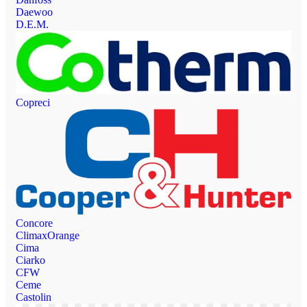
Daewoo
D.E.M.
Copreci
Concore
ClimaxOrange
Cima
Ciarko
CFW
Ceme
Castolin