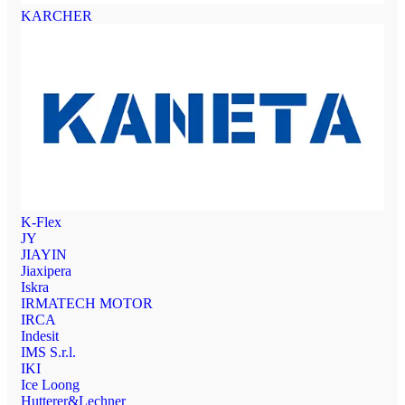
KARCHER
K-Flex
JY
JIAYIN
Jiaxipera
Iskra
IRMATECH MOTOR
IRCA
Indesit
IMS S.r.l.
IKI
Ice Loong
Hutterer&Lechner