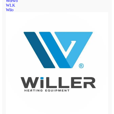
Worwo
WLK
Wilo