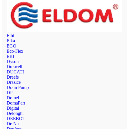
Elbi
Eika
EGO
Eco-Flex
EBI
Dyson
Duracell
DUCATI
Dreefs
Drazice
Drain Pump
DP
Domel
DomaPart
Digital
Delonghi
DEEBOT
De.Na
Danfoss