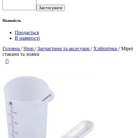
Застосувати
Наявність
Продається
В наявності
Головна
/
Shop
/
Запчастини та аксесуари
/
Хлібопічки
/
Мірні
стакани та ложки