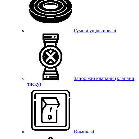
Гумові ущільнювачі
Запобіжні клапани (клапани
тиску)
Вимикачі