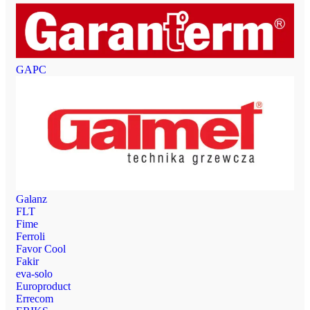
GAPC
Galanz
FLT
Fime
Ferroli
Favor Cool
Fakir
eva-solo
Europroduct
Errecom