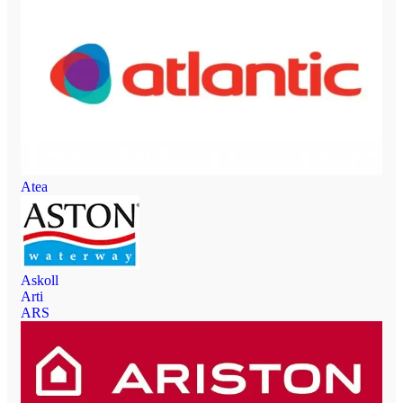
Atea
Askoll
Arti
ARS