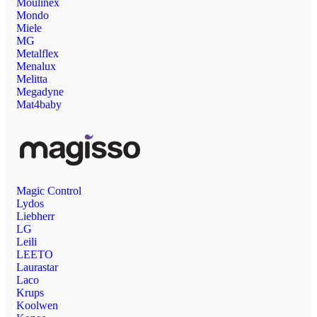
Moulinex
Mondo
Miele
MG
Metalflex
Menalux
Melitta
Megadyne
Mat4baby
Magic Control
Lydos
Liebherr
LG
Leili
LEETO
Laurastar
Laco
Krups
Koolwen