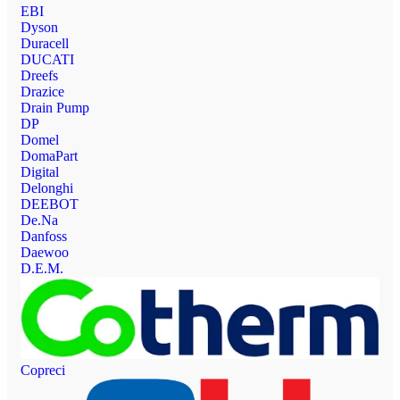
EBI
Dyson
Duracell
DUCATI
Dreefs
Drazice
Drain Pump
DP
Domel
DomaPart
Digital
Delonghi
DEEBOT
De.Na
Danfoss
Daewoo
D.E.M.
Copreci