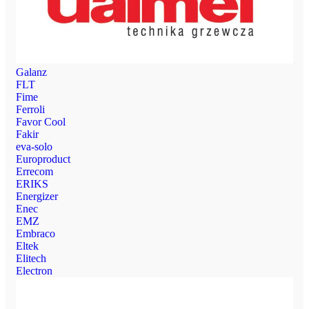
Galanz
FLT
Fime
Ferroli
Favor Cool
Fakir
eva-solo
Europroduct
Errecom
ERIKS
Energizer
Enec
EMZ
Embraco
Eltek
Elitech
Electron