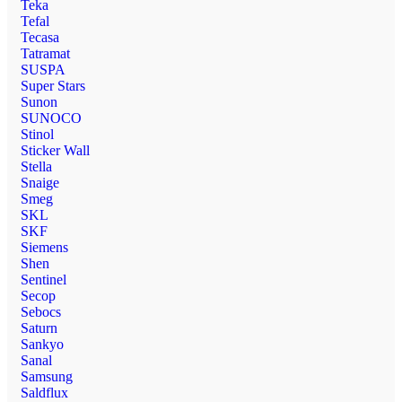
Teka
Tefal
Tecasa
Tatramat
SUSPA
Super Stars
Sunon
SUNOCO
Stinol
Sticker Wall
Stella
Snaige
Smeg
SKL
SKF
Siemens
Shen
Sentinel
Secop
Sebocs
Saturn
Sankyo
Sanal
Samsung
Saldflux