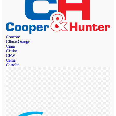
Concore
ClimaxOrange
Cima
Ciarko
CFW
Ceme
Castolin