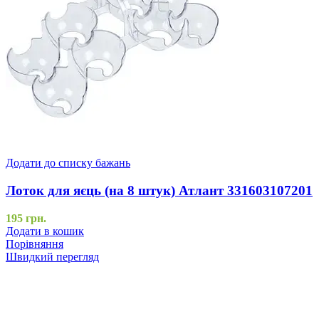
Додати до списку бажань
Лоток для яєць (на 8 штук) Атлант 331603107201
195
грн.
Додати в кошик
Порівняння
Швидкий перегляд