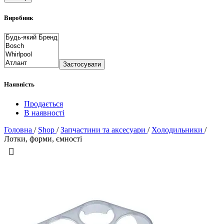
Виробник
Застосувати
Наявність
Продається
В наявності
Головна
/
Shop
/
Запчастини та аксесуари
/
Холодильники
/
Лотки, форми, ємності