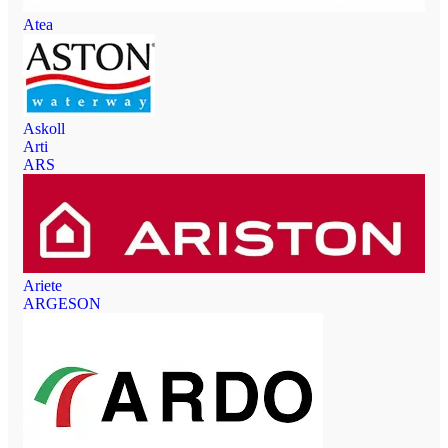
Atea
Askoll
Arti
ARS
Ariete
ARGESON