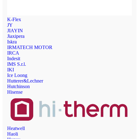
K-Flex
JY
JIAYIN
Jiaxipera
Iskra
IRMATECH MOTOR
IRCA
Indesit
IMS S.r.l.
IKI
Ice Loong
Hutterer&Lechner
Hutchinson
Hisense
Heatwell
Haoli