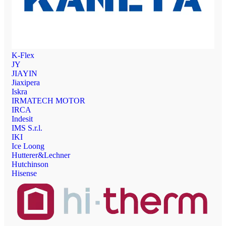
K-Flex
JY
JIAYIN
Jiaxipera
Iskra
IRMATECH MOTOR
IRCA
Indesit
IMS S.r.l.
IKI
Ice Loong
Hutterer&Lechner
Hutchinson
Hisense