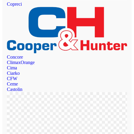
Copreci
Concore
ClimaxOrange
Cima
Ciarko
CFW
Ceme
Castolin