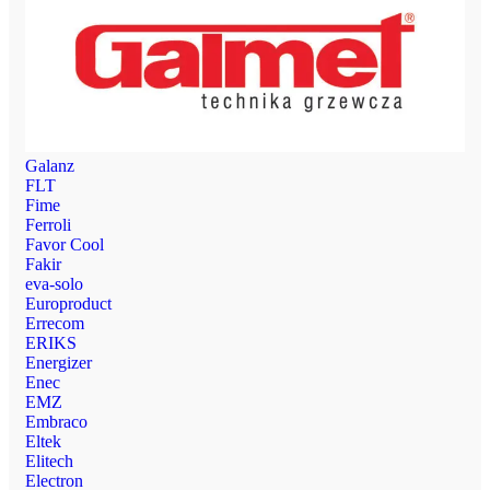
Galanz
FLT
Fime
Ferroli
Favor Cool
Fakir
eva-solo
Europroduct
Errecom
ERIKS
Energizer
Enec
EMZ
Embraco
Eltek
Elitech
Electron