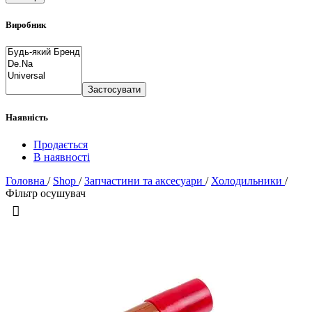
Виробник
Застосувати
Наявність
Продається
В наявності
Головна
/
Shop
/
Запчастини та аксесуари
/
Холодильники
/
Фільтр осушувач