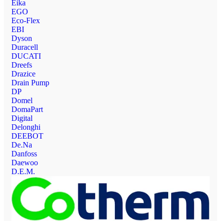
Eika
EGO
Eco-Flex
EBI
Dyson
Duracell
DUCATI
Dreefs
Drazice
Drain Pump
DP
Domel
DomaPart
Digital
Delonghi
DEEBOT
De.Na
Danfoss
Daewoo
D.E.M.