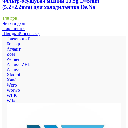
Фільтр-осушувач мідний 13.5g D=5mm
(5.2×2.2mm) для холодильника De.Na
140
грн.
Читати далі
Порівняння
Швидкий перегляд
Электрон-Т
Белвар
Атлант
Zoer
Zelmer
Zanussi ZEL
Zanussi
Xiaomi
Xanda
Wpro
Worwo
WLK
Wilo