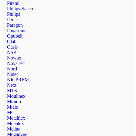
Piranil
Philips-Saeco
Philips
Perla
Paragon
Panasonic
Optibelt
Olab
Oasis
NSK
Nowax
NovaTec
Nord
Nidec
NICPREM
Next
MTS
Moulinex
Mondo
Miele
MG
Metalflex
Menalux
Melitta
Megadyne