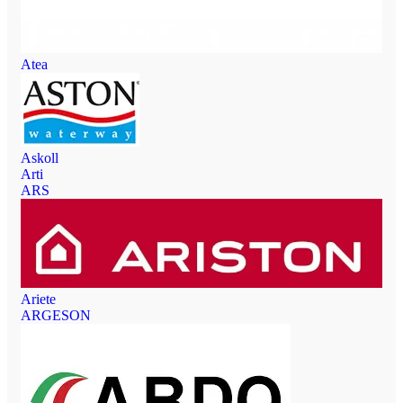
Atea
Askoll
Arti
ARS
Ariete
ARGESON