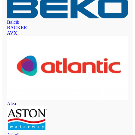
Balcik
BACKER
AVX
Atea
Askoll