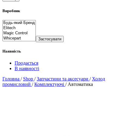
Виробник
Застосувати
Наявність
Продається
В наявності
Головна
/
Shop
/
Запчастини та аксесуари
/
Холод
промисловий
/
Комплектуючі
/
Автоматика