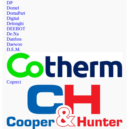
DP
Domel
DomaPart
Digital
Delonghi
DEEBOT
De.Na
Danfoss
Daewoo
D.E.M.
Copreci