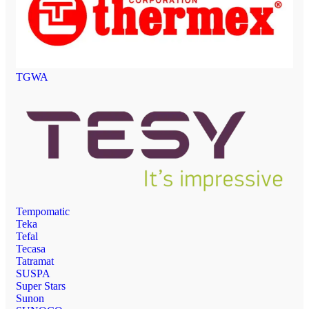
TGWA
Tempomatic
Teka
Tefal
Tecasa
Tatramat
SUSPA
Super Stars
Sunon