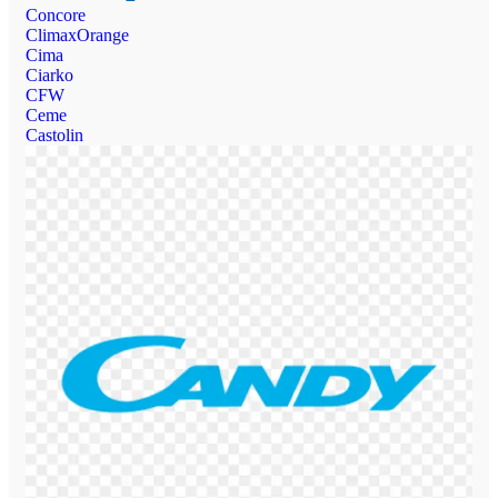
Concore
ClimaxOrange
Cima
Ciarko
CFW
Ceme
Castolin