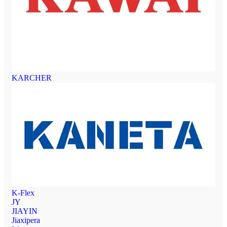
KARCHER
K-Flex
JY
JIAYIN
Jiaxipera