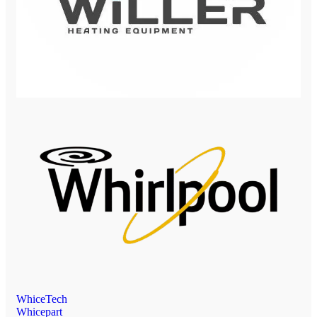
WhiceTech
Whicepart