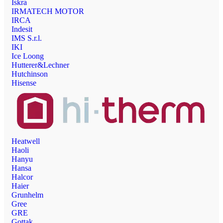
Iskra
IRMATECH MOTOR
IRCA
Indesit
IMS S.r.l.
IKI
Ice Loong
Hutterer&Lechner
Hutchinson
Hisense
Heatwell
Haoli
Hanyu
Hansa
Halcor
Haier
Grunhelm
Gree
GRE
Gottak