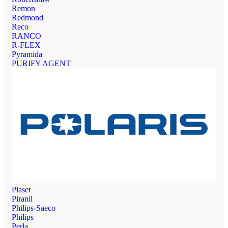
Remon
Redmond
Reco
RANCO
R-FLEX
Pyramida
PURIFY AGENT
Plaset
Piranil
Philips-Saeco
Philips
Perla