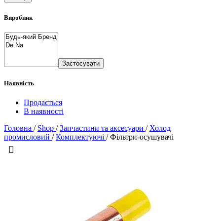
Виробник
Застосувати
Наявність
Продається
В наявності
Головна
/
Shop
/
Запчастини та аксесуари
/
Холод
промисловий
/
Комплектуючі
/
Фільтри-осушувачі