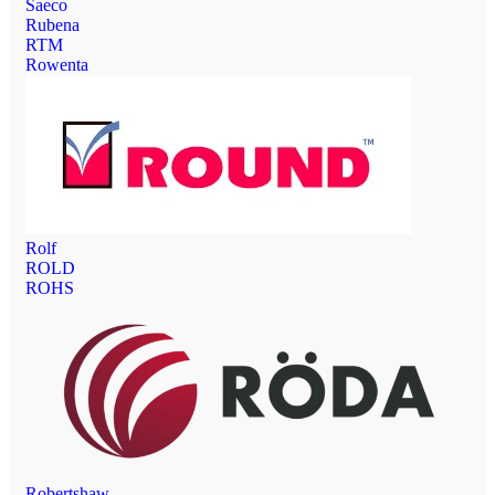
Saeco
Rubena
RTM
Rowenta
Rolf
ROLD
ROHS
Robertshaw