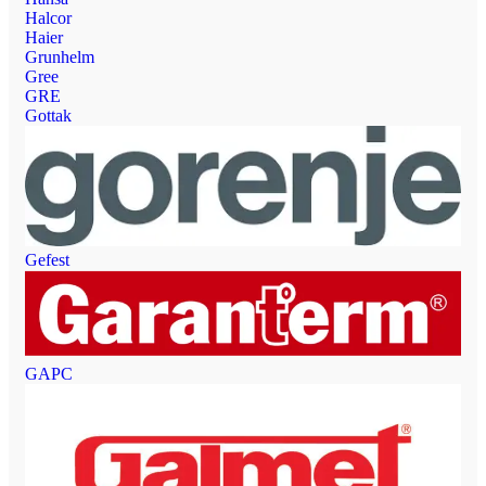
Halcor
Haier
Grunhelm
Gree
GRE
Gottak
Gefest
GAPC