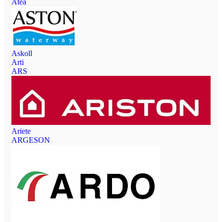
Atea
Askoll
Arti
ARS
Ariete
ARGESON