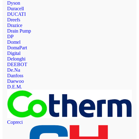
Dyson
Duracell
DUCATI
Dreefs
Drazice
Drain Pump
DP
Domel
DomaPart
Digital
Delonghi
DEEBOT
De.Na
Danfoss
Daewoo
D.E.M.
Copreci