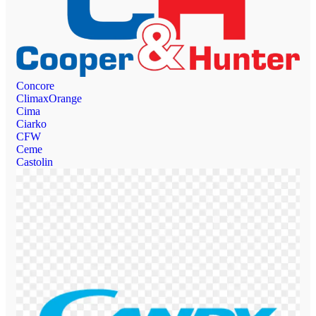
Concore
ClimaxOrange
Cima
Ciarko
CFW
Ceme
Castolin