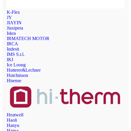
K-Flex
JY
JIAYIN
Jiaxipera
Iskra
IRMATECH MOTOR
IRCA
Indesit
IMS S.r.l.
IKI
Ice Loong
Hutterer&Lechner
Hutchinson
Hisense
Heatwell
Haoli
Hanyu
Hansa