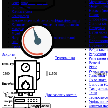
Мережеві ф
Вентилятори та двигуни
Модулі (пл
Інструменти
Насоси (по
Комплектуючі
Ніжки
Компресори
Опора (фла
Нижні кришки
Конденсатори повітряного охолодження
Основа кла
Кронштейни для встановлення кондиціонерів
Патрубки
Матеріали
Петлі люка
Мідні труби
Підшипни
Нагрівачі (дренажні, гнучкі, пояскові тени)
Порошкопри
Олії
Пружини б
Фреон
Ребра (акти
Редуктори
Закрити
Термометри
Реле рівня 
Ремені
Ціна, грн
Різне
Ручки пере
Фільтр
Сальники
Скло люка
Виробник
Супорти (б
Таходатчик
Тени
Для газових котлів.
Термосенс
Ущільнювач
Фільтри на
Застосувати