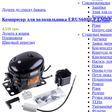
Соковижималки
Защібки
Додати до списку бажань
Злив для с
Кришки ко
Компресор для холодильника ERUS60HLP EMBR
Ножі-сито
Різне
4,550
грн.
Цитрус-пре
Додати в кошик
Сушильні машин
Порівняння
Датчики
Швидкий перегляд
Замки двер
Конденсат
Корпусні де
Крильчатк
Насоси, по
Ніжки
Опора (суп
Петлі люка 
Підшипни
Ремені
Різне
Ролери
Ручки люка,
ТЕНи
Ущільнювач
Фільтри