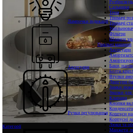
Розбризкува
Сальники
Тени
Тримачі ро
Лампочки індикації
Тримачі ста
Ущільнювач
Фільтри
Шланги зли
Пральні машини
Аксесуари
Амортизат
Амортизуюч
Баки, напів
Аксесуари
Болти кріп
Втулки амо
Двигуни (м
Замки люк
Змазки для
Клапани
Кнопки вкл
Конденсат
Ручки регулювання
Корпуси на
Корпусні де
Люки та об
Категорії
Манжети л