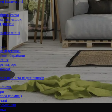
чі (імпелери)
збризкувача
канів, чашок
 дверей
вні/заливні
ори
і підставки
баки, барабани
лення
ртизатора
отори)
а
 сальників та підшипників
./вимк.
ори
соса (помпи)
талі
рамлення
юка