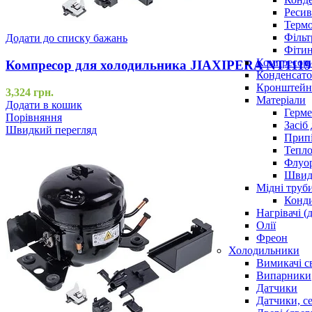
Ресив
Термо
Фільт
Додати до списку бажань
Фітин
Компресор
Компресор для холодильника JIAXIPERA NT111
Конденсато
Кронштейни
3,324
грн.
Матеріали
Додати в кошик
Герме
Порівняння
Засіб
Швидкий перегляд
Прип
Тепло
Флуо
Швидк
Мідні труб
Конди
Нагрівачі (
Олії
Фреон
Холодильники
Вимикачі с
Випарники
Датчики
Датчики, с