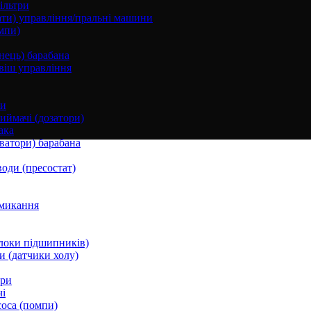
ільтри
ати) управління/пральні машини
мпи)
нець) барабана
віш управління
ки
ймачі (дозатори)
ака
ватори) барабана
води (пресостат)
микання
локи підшипників)
и (датчики холу)
ори
і
соса (помпи)