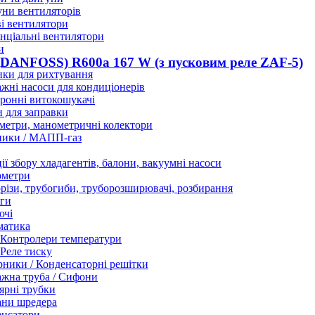
ни вентиляторів
і вентилятори
нціальні вентилятори
и
ANFOSS) R600a 167 W (з пусковим реле ZAF-5)
нки для рихтування
жні насоси для кондиціонерів
ронні витокошукачі
 для заправки
етри, манометричні колектори
ники / МАПП-газ
ії збору хладагентів, балони, вакуумні насоси
ометри
різи, трубогиби, труборозширювачі, розбирання
ги
ючі
матика
Контролери температури
Реле тиску
ники / Конденсаторні решітки
жна труба / Сифони
ярні трубки
ани шредера
енсатори