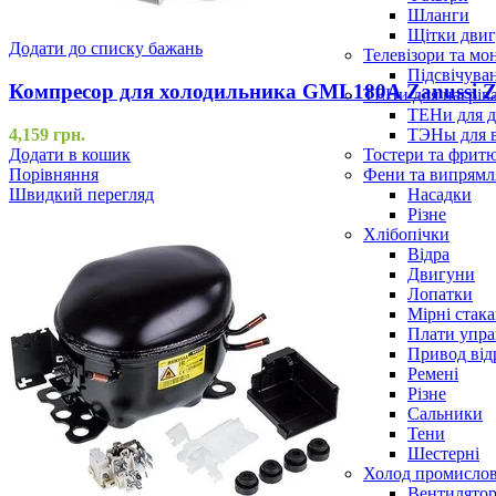
Шланги
Щітки двиг
Додати до списку бажань
Телевізори та мо
Підсвічува
Компресор для холодильника GML180A Zanussi Z
ТЕНи для нагріва
ТЕНи для д
ТЭНы для 
4,159
грн.
Тостери та фрит
Додати в кошик
Фени та випрямля
Порівняння
Насадки
Швидкий перегляд
Різне
Хлібопічки
Відра
Двигуни
Лопатки
Мірні стак
Плати упра
Привод від
Ремені
Різне
Сальники
Тени
Шестерні
Холод промисло
Вентилятор