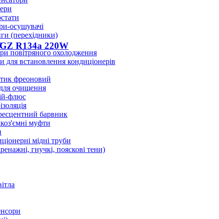
ери
стати
ри-осушувачі
ги (перехідники)
и
9GZ R134a 220W
ри повітряного охолодження
 для встановлення кондиціонерів
тик фреоновий
 для очищення
ій-флюс
ізоляція
ресцентний барвник
оз'ємні муфти
и
ціонерні мідні труби
дренажні, гнучкі, пояскові тени)
вітла
енсори