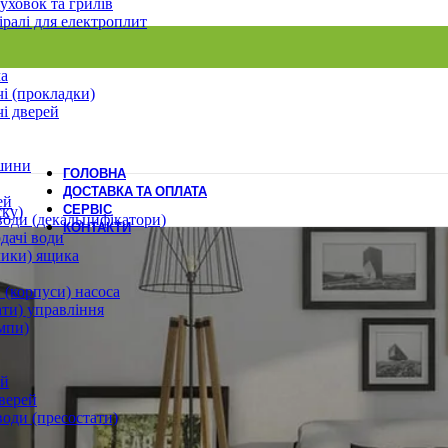
уховок та грилів
іралі для електроплит
ла
і (прокладки)
і дверей
шини
ГОЛОВНА
ДОСТАВКА ТА ОПЛАТА
ей
СЕРВІС
ску)
води (декальцифікатори)
КОНТАКТИ
дачі води
лики) ящика
 (корпуси) насоса
ати) управління
мпи)
ей
верей
води (пресостати)