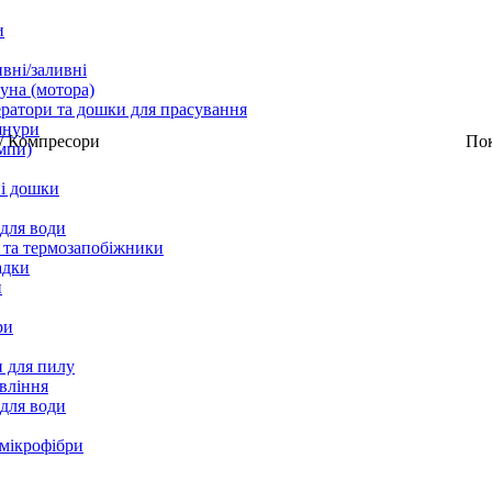
и
вні/заливні
уна (мотора)
ратори та дошки для прасування
шнури
/
Компресори
По
мпи)
і дошки
 для води
 та термозапобіжники
адки
и
ри
 для пилу
вління
 для води
 мікрофібри