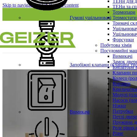
ТЕНи для д
Skip to navigation
Skip to main content
ТЕНи та сп
Термопари
Гумові ущільнювачі
Термостати
Тримачі ск
Ущільнювач
Ущільнювач
Форсунки
Побутова хімія
Посудомийні ма
Вимикачі
Замок двер
Запобіжні клапани (клапани ти
Іонізатори 
Клапани по
Колесо (ро
Корзини
Крильчатки
Модулі (пл
Насоси (по
Ніжки
Патрубки
Вимикачі
Петлі двер
Пружини д
Реле рівня 
Різне