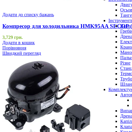
Двигу
Осьов
Додати до списку бажань
Танге
Інструмент
Компресор для холодильника HMK95AA SECOP (D
Ваги
Гребі
Дрена
3,729
грн.
Елект
Додати в кошик
Крани
Порівняння
Маном
Швидкий перегляд
Паль
Різне
Станц
Терм
Трубо
Шлан
Комплекту
Авто
Випар
Дрена
Капіл
Клап
Конд