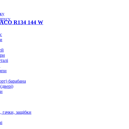
оку
рпусу
ACO R134 144 W
с
и
ей
ори
талі
и
мпи
орт) барабана
(двері)
ки
 гачки, защібки
і