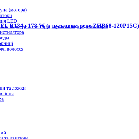
уна (мотора)
нітори
ння LED
EL R134a 178 W (з пусковим реле ZHB68-120P15C)
ння води, дистиляторів, автоклавів, стерилізаторів
истилятора
воды
юрниці
чі волосся
ани та ложки
вління
ра
вий
и та двигуни