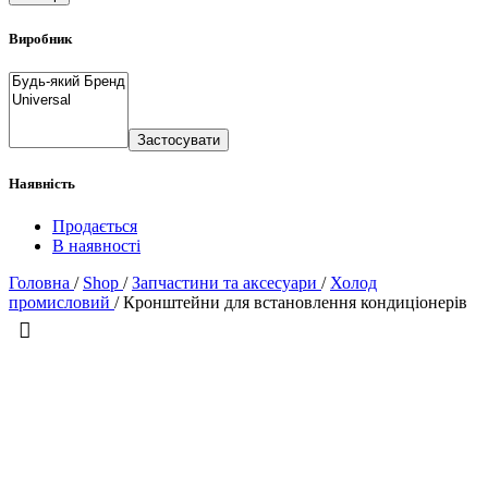
Виробник
Застосувати
Наявність
Продається
В наявності
Головна
/
Shop
/
Запчастини та аксесуари
/
Холод
промисловий
/
Кронштейни для встановлення кондиціонерів