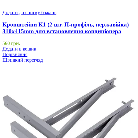
Додати до списку бажань
Кронштейни К1 (2 шт. П-профіль, нержавійка)
310x415mm для встановлення кондиціонера
560
грн.
Додати в кошик
Порівняння
Швидкий перегляд