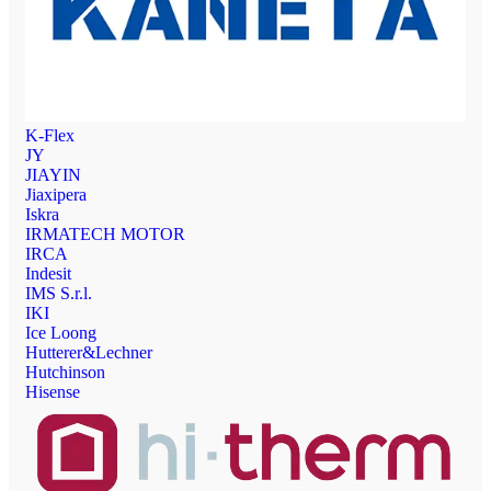
K-Flex
JY
JIAYIN
Jiaxipera
Iskra
IRMATECH MOTOR
IRCA
Indesit
IMS S.r.l.
IKI
Ice Loong
Hutterer&Lechner
Hutchinson
Hisense