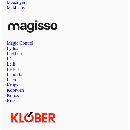
Megadyne
Mat4baby
Magic Control
Lydos
Liebherr
LG
Leili
LEETO
Laurastar
Laco
Krups
Koolwen
Konos
Koer