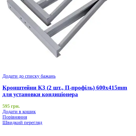
Додати до списку бажань
Кронштейни К3 (2 шт., П-профіль) 600x415mm
для установки кондиціонера
595
грн.
Додати в кошик
Порівняння
Швидкий перегляд