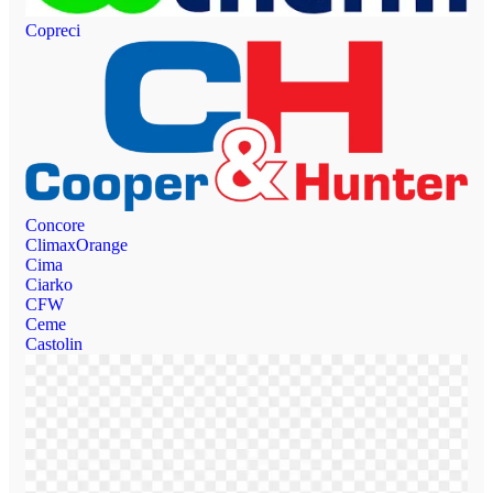
Copreci
Concore
ClimaxOrange
Cima
Ciarko
CFW
Ceme
Castolin