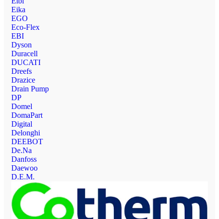
Elbi
Eika
EGO
Eco-Flex
EBI
Dyson
Duracell
DUCATI
Dreefs
Drazice
Drain Pump
DP
Domel
DomaPart
Digital
Delonghi
DEEBOT
De.Na
Danfoss
Daewoo
D.E.M.