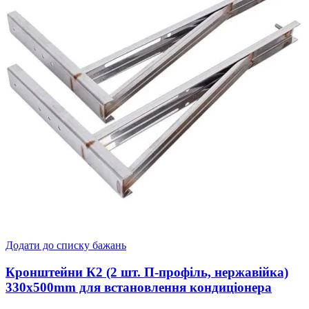
Додати до списку бажань
Кронштейни К2 (2 шт. П-профіль, нержавійка)
330x500mm для встановлення кондиціонера