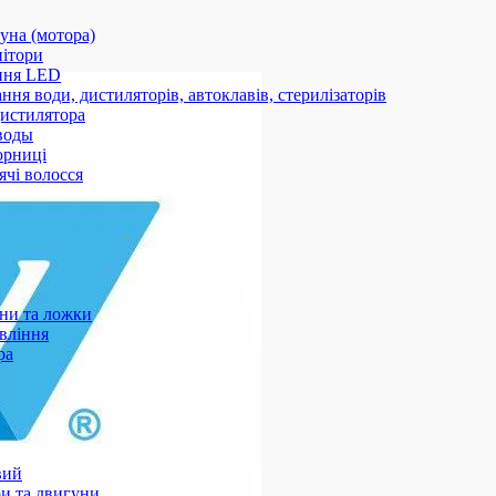
уна (мотора)
нітори
ння LED
ння води, дистиляторів, автоклавів, стерилізаторів
истилятора
воды
юрниці
чі волосся
ани та ложки
вління
ра
вий
и та двигуни