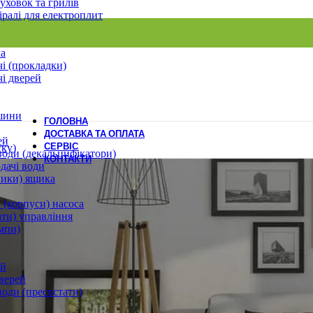
уховок та грилів
іралі для електроплит
ла
і (прокладки)
і дверей
шини
ГОЛОВНА
ДОСТАВКА ТА ОПЛАТА
ей
СЕРВІС
ску)
води (декальцифікатори)
КОНТАКТИ
дачі води
лики) ящика
 (корпуси) насоса
ати) управління
мпи)
ей
верей
води (пресостати)