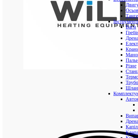
Двигу
Осьов
Танге
Інструмент
Ваги
Гребі
Дрена
Елект
Крани
Маном
Паль
Різне
Станц
Терм
Трубо
Шлан
Комплекту
Авто
Випар
Дрена
Капіл
Клап
Конд