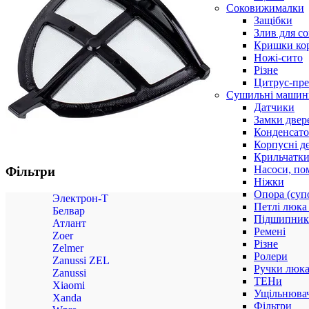
Соковижималки
Защібки
Злив для с
Кришки ко
Ножі-сито
Різне
Цитрус-пре
Сушильні машин
Датчики
Замки двер
Конденсат
Корпусні де
Крильчатк
Насоси, по
Фільтри
Ніжки
Опора (суп
Электрон-Т
Петлі люка 
Белвар
Підшипни
Атлант
Ремені
Zoer
Різне
Zelmer
Ролери
Zanussi ZEL
Ручки люка,
Zanussi
ТЕНи
Xiaomi
Ущільнювач
Xanda
Фільтри