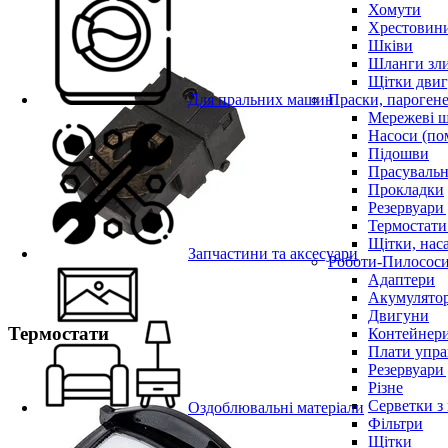
Хомути
Хрестовин
Шківи
Шланги зли
Щітки двиг
Для пральних машин
Праски, парогене
Мережеві 
Насоси (по
Підошви
Прасувальн
Прокладки
Резервуари
Термостати
Щітки, нас
Запчастини та аксесуари
Роботи-Пилосос
Адаптери
Акумулято
Двигуни
Термостати
Контейнери
Плати упра
Резервуари
Різне
Серветки з
Оздоблювальні матеріали
Фільтри
Щітки