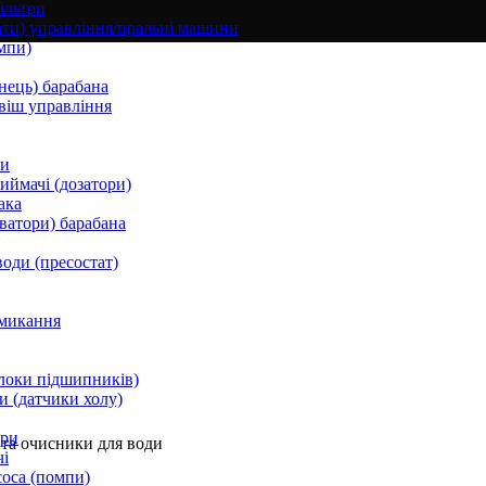
ільтри
ати) управління/пральні машини
мпи)
нець) барабана
віш управління
ки
ймачі (дозатори)
ака
ватори) барабана
води (пресостат)
микання
локи підшипників)
и (датчики холу)
ори
та очисники для води
і
соса (помпи)