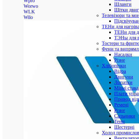
Wpro
Шланги
Worwo
Щітки двиг
WLK
Телевізори та мо
Wilo
Підсвічува
ТЕНи для нагріва
ТЕНи для д
ТЭНы для 
Тостери та фрит
Фени та випрямля
Насадки
Різне
Хлібопічки
Відра
Двигуни
Лопатки
Мірні стак
Плати упра
Привод від
Ремені
Різне
Сальники
Тени
Шестерні
Холод промисло
Вентилятор