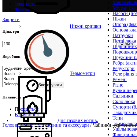
Мережеві ф
Термостати
Модулі (пл
Фільтри
Насоси (по
Ніжки
Закрити
Опора (фла
Нижні кришки
Основа кла
Ціна, грн
Патрубки
Петлі люка
Фільтр
Підшипни
Порошкопри
Виробник
Пружини б
Ребра (акти
Редуктори
Термометри
Реле рівня 
Ремені
Різне
Застосувати
Ручки пере
Сальники
Наявність
Скло люка
Супорти (б
Продається
Таходатчик
В наявності
Тени
Для газових котлів.
Термосенс
Головна
/
Shop
/
Запчастини та аксесуари
/
Чайники, термопоти 
Ущільнювач
Фільтри на