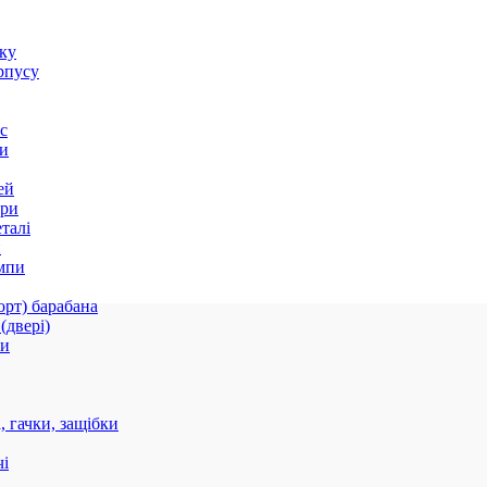
оку
рпусу
с
и
ей
ори
талі
и
мпи
орт) барабана
(двері)
ки
 гачки, защібки
і