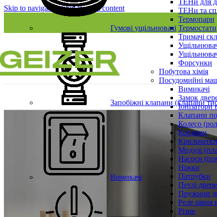
ТЕНи для д
Skip to navigation
Skip to main content
ТЕНи та сп
Термопари
Гумові ущільнювачі
Термостати
Тримачі ск
Ущільнювач
Ущільнювач
Форсунки
Побутова хімія
Посудомийні ма
Вимикачі
Замок двер
Запобіжні клапани (клапани ти
Іонізатори 
Клапани по
Колесо (ро
Корзини
Крильчатки
Модулі (пл
Насоси (по
Ніжки
Патрубки
Вимикачі
Петлі двер
Пружини д
Реле рівня 
Різне