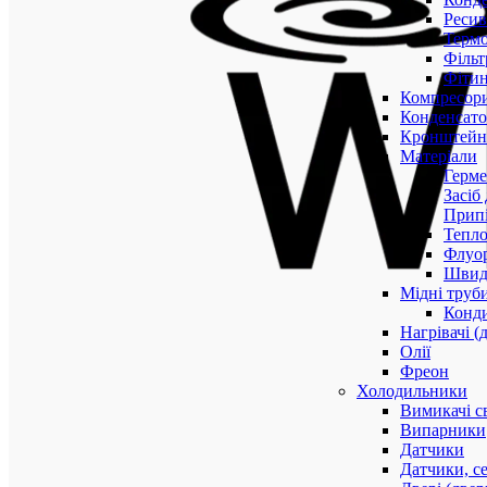
Ресив
Термо
Фільт
Фітин
Компресор
Конденсато
Кронштейни
Матеріали
Герме
Засіб
Прип
Тепло
Флуо
Швидк
Мідні труб
Конди
Нагрівачі (
Олії
Фреон
Холодильники
Вимикачі с
Випарники
Датчики
Датчики, с