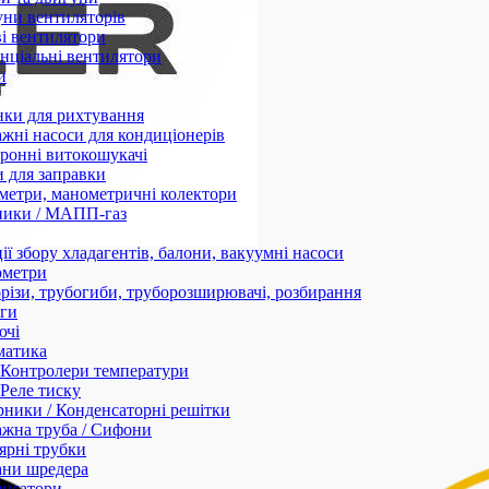
ни вентиляторів
і вентилятори
нціальні вентилятори
и
нки для рихтування
жні насоси для кондиціонерів
ронні витокошукачі
 для заправки
етри, манометричні колектори
ники / МАПП-газ
ії збору хладагентів, балони, вакуумні насоси
ометри
різи, трубогиби, труборозширювачі, розбирання
ги
ючі
матика
Контролери температури
Реле тиску
ники / Конденсаторні решітки
жна труба / Сифони
ярні трубки
ани шредера
енсатори