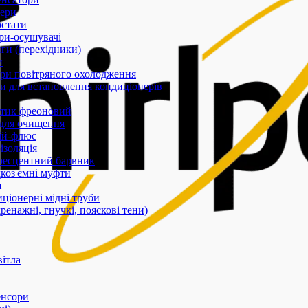
ери
стати
ри-осушувачі
ги (перехідники)
и
ри повітряного охолодження
 для встановлення кондиціонерів
тик фреоновий
 для очищення
ій-флюс
ізоляція
ресцентний барвник
оз'ємні муфти
и
ціонерні мідні труби
дренажні, гнучкі, пояскові тени)
вітла
енсори