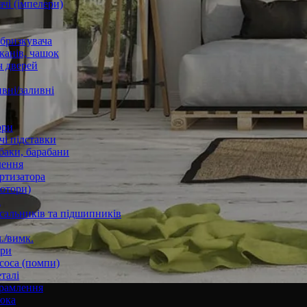
чі (імпелери)
збризкувача
канів, чашок
 дверей
вні/заливні
ори
і підставки
баки, барабани
лення
ртизатора
отори)
а
 сальників та підшипників
./вимк.
ори
соса (помпи)
талі
рамлення
юка