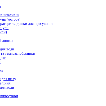
и
вні/заливні
уна (мотора)
ратори та дошки для прасування
шнури
мпи)
і дошки
 для води
 та термозапобіжники
адки
и
ри
 для пилу
вління
 для води
 мікрофібри