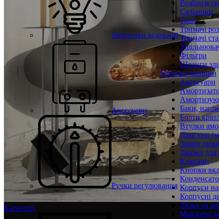
Розбризкува
Сальники
Тени
Тримачі ро
Лампочки індикації
Тримачі ста
Ущільнювач
Фільтри
Шланги зли
Пральні машини
Аксесуари
Амортизат
Амортизуюч
Баки, напів
Аксесуари
Болти кріп
Втулки амо
Двигуни (м
Замки люк
Змазки для
Клапани
Кнопки вкл
Конденсат
Ручки регулювання
Корпуси на
Корпусні де
Люки та об
Категорії
Манжети л