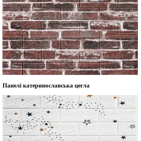
Панелі катеринославська цегла