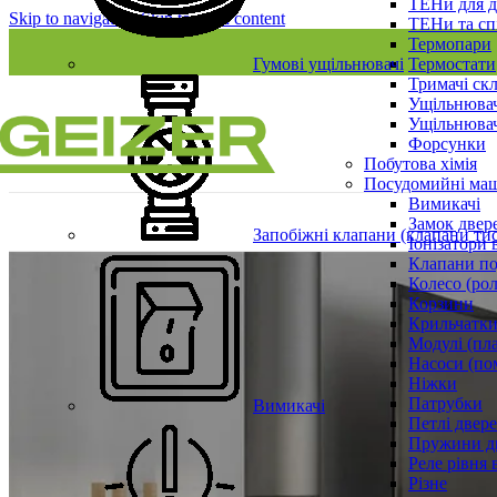
ТЕНи для д
Skip to navigation
Skip to main content
ТЕНи та сп
Термопари
Гумові ущільнювачі
Термостати
Тримачі ск
Ущільнювач
Ущільнювач
Форсунки
Побутова хімія
Посудомийні ма
Вимикачі
Замок двер
Запобіжні клапани (клапани ти
Іонізатори 
Клапани по
Колесо (ро
Корзини
Крильчатки
Модулі (пл
Насоси (по
Ніжки
Патрубки
Вимикачі
Петлі двер
Пружини д
Реле рівня 
Різне