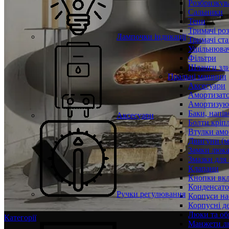
Розбризкува
Сальники
Тени
Тримачі ро
Лампочки індикації
Тримачі ста
Ущільнювач
Фільтри
Шланги зли
Пральні машини
Аксесуари
Амортизат
Амортизуюч
Баки, напів
Аксесуари
Болти кріп
Втулки амо
Двигуни (м
Замки люк
Змазки для
Клапани
Кнопки вкл
Конденсат
Ручки регулювання
Корпуси на
Корпусні де
Люки та об
Категорії
Манжети л