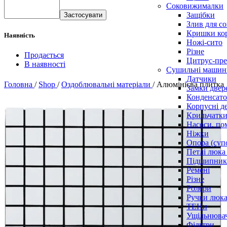
Соковижималки
Защібки
Застосувати
Злив для с
Кришки ко
Наявність
Ножі-сито
Різне
Продається
Цитрус-пре
В наявності
Сушильні машин
Датчики
Головна
/
Shop
/
Оздоблювальні матеріали
/
Алюмінієва плитка
Замки двер
Конденсат
Корпусні де
Крильчатк
Насоси, по
Ніжки
Опора (суп
Петлі люка 
Підшипни
Ремені
Різне
Ролери
Ручки люка,
ТЕНи
Ущільнювач
Фільтри