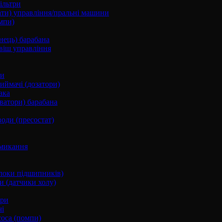
ільтри
ати) управління/пральні машини
мпи)
нець) барабана
віш управління
ки
ймачі (дозатори)
ака
ватори) барабана
води (пресостат)
микання
локи підшипників)
и (датчики холу)
ори
і
соса (помпи)