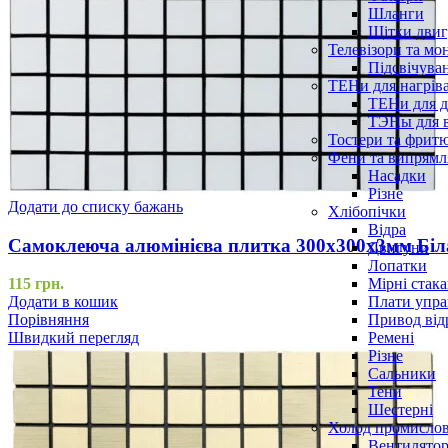
Шланги
Щітки двиг
Телевізори та мо
Підсвічува
ТЕНи для нагріва
ТЕНи для д
ТЭНы для 
Тостери та фрит
Фени та випрямля
Насадки
Різне
Додати до списку бажань
Хлібопічки
Відра
Самоклеюча алюмінієва плитка 300х300х3мм Біл
Двигуни
Лопатки
Мірні стак
115
грн.
Плати упра
Додати в кошик
Привод від
Порівняння
Ремені
Швидкий перегляд
Різне
Сальники
Тени
Шестерні
Холод промисло
Вентилятор