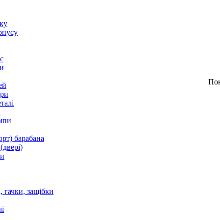
оку
рпусу
с
и
По
ей
ори
талі
и
мпи
орт) барабана
(двері)
ки
 гачки, защібки
і