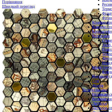
Порівняння
Ресив
Швидкий перегляд
Термо
Фільт
Фітин
Компресор
Конденсато
Кронштейни
Матеріали
Герме
Засіб
Прип
Тепло
Флуо
Швидк
Мідні труб
Конди
Нагрівачі (
Олії
Фреон
Холодильники
Вимикачі с
Випарники
Датчики
Датчики, с