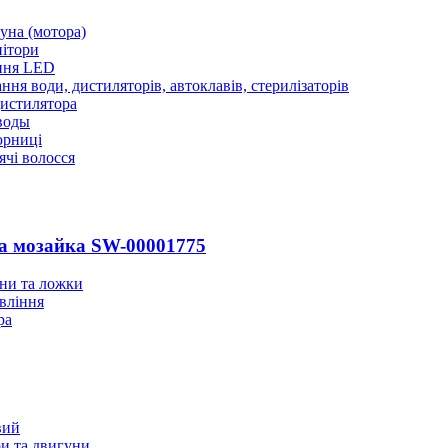
уна (мотора)
нітори
ння LED
ння води, дистиляторів, автоклавів, стерилізаторів
истилятора
воды
юрниці
чі волосся
а мозайка SW-00001775
ани та ложки
вління
ра
вий
и та двигуни