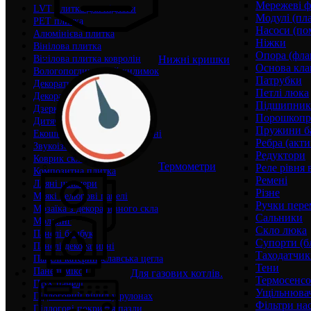
Мережеві ф
LVT плитка для підлоги
Модулі (пл
PЕT плитка
Насоси (по
Алюмінієва плитка
Ніжки
Вінілова плитка
Опора (фла
Нижні кришки
Вінілова плитка ковролін
Основа кла
Вологопоглинаючий килимок
Патрубки
Декоративна плита
Петлі люка
Декоративна рейка
Підшипни
Дзеркала на самоклейці
Порошкопри
Дитячі товари
Пружини б
Екошкіра самоклеюча у рулоні
Ребра (акти
Звукоізоляційні панелі
Редуктори
Коврик складний
Термометри
Реле рівня 
Композитна плитка
Ремені
Лляні шпалери
Різне
Мʼякі велюрові панелі
Ручки пере
Мозаїка з декоративного скла
Сальники
Молдинг
Скло люка
Панелі бамбук
Супорти (б
Панелі декоративні
Таходатчик
Панелі катеринославська цегла
Тени
Панелі мікси
Для газових котлів.
Термосенс
ПВХ панелі
Ущільнювач
Підлоговий вінил у рулонах
Фільтри на
Підлогові покриття пазли