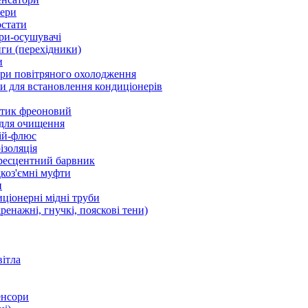
ери
стати
ри-осушувачі
ги (перехідники)
и
ри повітряного охолодження
 для встановлення кондиціонерів
тик фреоновий
 для очищення
ій-флюс
ізоляція
ресцентний барвник
оз'ємні муфти
и
ціонерні мідні труби
дренажні, гнучкі, пояскові тени)
вітла
енсори