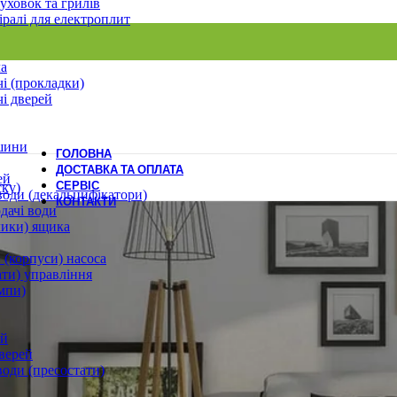
уховок та грилів
іралі для електроплит
ла
і (прокладки)
і дверей
шини
ГОЛОВНА
ДОСТАВКА ТА ОПЛАТА
ей
СЕРВІС
ску)
води (декальцифікатори)
КОНТАКТИ
дачі води
лики) ящика
 (корпуси) насоса
ати) управління
мпи)
ей
верей
води (пресостати)