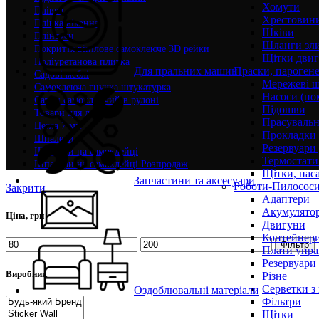
Хомути
Плівка
Хрестовин
Плівка віконна
Шківи
Плінтуси
Шланги зли
Покриття вінілове самоклеюче 3D рейки
Щітки двиг
Поліуретанова плитка
Для пральних машин
Праски, парогене
Садові меблі
Мережеві 
Самоклеюча гнучка штукатурка
Насоси (по
Сатин самоклеючий в рулоні
Підошви
Товари для дому
Прасувальн
Цегла 7 мм
Прокладки
Шпалери
Резервуари
Шпалери на самоклейці
Термостати
Шпалери на самоклейці Розпродаж
Щітки, нас
Запчастини та аксесуари
Роботи-Пилосос
Закрити
Адаптери
Акумулято
Ціна, грн
Двигуни
Контейнери
Фільтр
Плати упра
Резервуари
Виробник
Різне
Серветки з
Оздоблювальні матеріали
Фільтри
Щітки