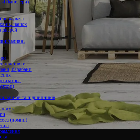
чі (імпелери)
збризкувача
канів, чашок
 дверей
вні/заливні
ори
і підставки
баки, барабани
лення
ртизатора
отори)
а
 сальників та підшипників
./вимк.
ори
соса (помпи)
талі
рамлення
юка