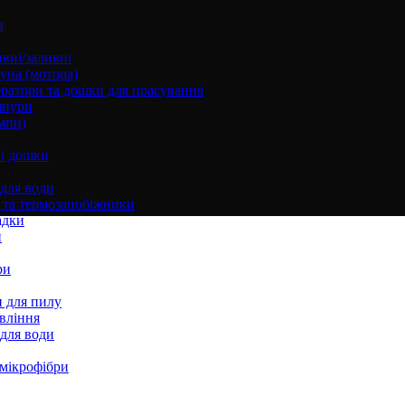
и
вні/заливні
уна (мотора)
ратори та дошки для прасування
шнури
мпи)
і дошки
 для води
 та термозапобіжники
адки
и
ри
 для пилу
вління
 для води
 мікрофібри