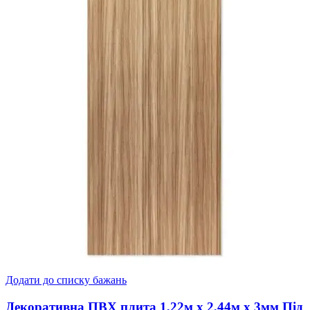
Додати до списку бажань
Декоративна ПВХ плита 1,22м х 2,44м х 3мм Під