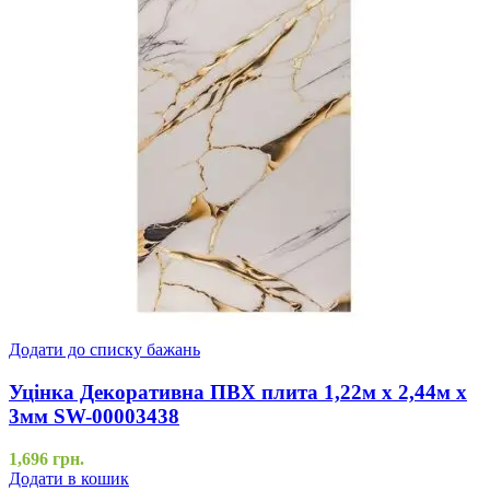
Додати до списку бажань
Уцінка Декоративна ПВХ плита 1,22м х 2,44м х
3мм SW-00003438
1,696
грн.
Додати в кошик