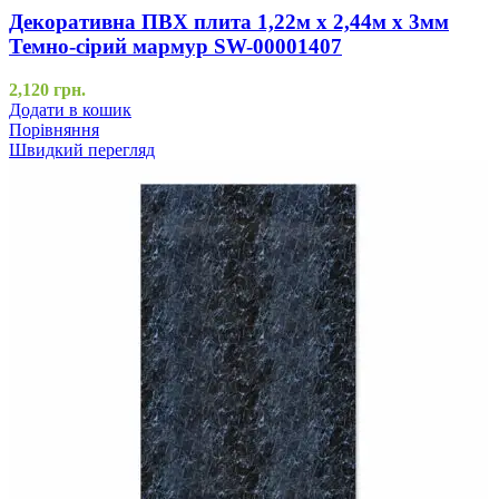
Декоративна ПВХ плита 1,22м х 2,44м х 3мм
Темно-сірий мармур SW-00001407
2,120
грн.
Додати в кошик
Порівняння
Швидкий перегляд