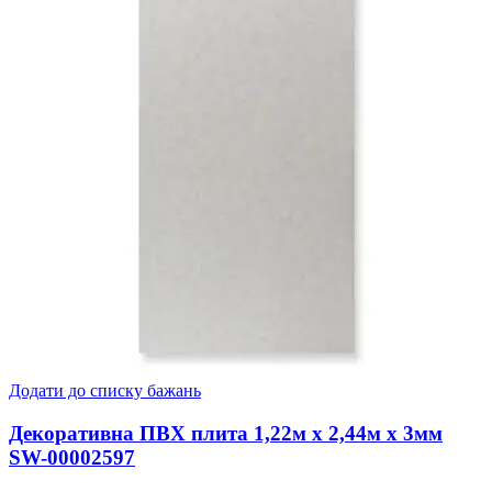
Додати до списку бажань
Декоративна ПВХ плита 1,22м х 2,44м х 3мм
SW-00002597