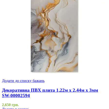
Додати до списку бажань
Декоративна ПВХ плита 1,22м х 2,44м х 3мм
SW-00002594
2,650
грн.