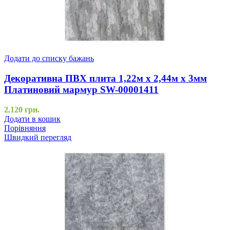
Додати до списку бажань
Декоративна ПВХ плита 1,22м х 2,44м х 3мм
Платиновий мармур SW-00001411
2,120
грн.
Додати в кошик
Порівняння
Швидкий перегляд