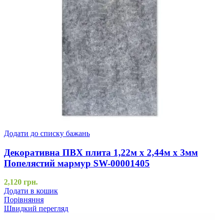
Додати до списку бажань
Декоративна ПВХ плита 1,22м х 2,44м х 3мм
Попелястий мармур SW-00001405
2,120
грн.
Додати в кошик
Порівняння
Швидкий перегляд