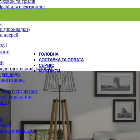
уховок та грилів
іралі для електроплит
ла
і (прокладки)
і дверей
ску)
шини
ГОЛОВНА
ДОСТАВКА ТА ОПЛАТА
ей
СЕРВІС
води (декальцифікатори)
КОНТАКТИ
дачі води
лики) ящика
 (корпуси) насоса
ати) управління
мпи)
ей
верей
води (пресостати)