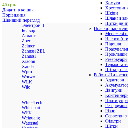
Хомути
40
грн.
Хрестовин
Додати в кошик
Шківи
Порівняння
Шланги зли
Швидкий перегляд
Щітки двиг
Электрон-Т
Праски, парогене
Белвар
Мережеві 
Атлант
Насоси (по
Zoer
Підошви
Zelmer
Прасувальн
Zanussi ZEL
Прокладки
Zanussi
Резервуари
Xiaomi
Термостати
Xanda
Щітки, нас
Wpro
Роботи-Пилосос
Worwo
Адаптери
WLK
Акумулято
Wilo
Двигуни
Контейнери
Плати упра
WhiceTech
Резервуари
Whicepart
Різне
WFK
Серветки з
Weiguang
Фільтри
Waterstal
Щітки