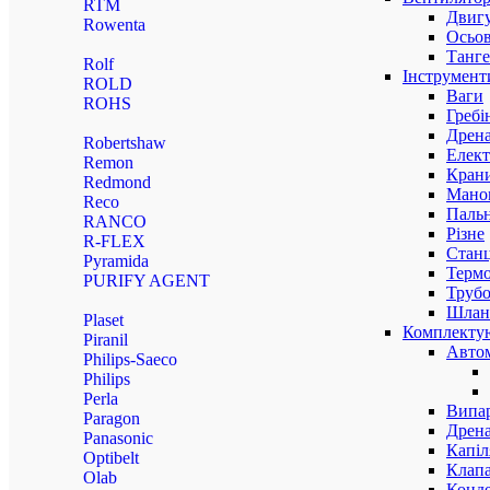
RTM
Двигу
Rowenta
Осьов
Танге
Rolf
Інструмент
ROLD
Ваги
ROHS
Гребі
Дрена
Robertshaw
Елект
Remon
Крани
Redmond
Маном
Reco
Паль
RANCO
Різне
R-FLEX
Станц
Pyramida
Терм
PURIFY AGENT
Трубо
Шлан
Plaset
Комплекту
Piranil
Авто
Philips-Saeco
Philips
Perla
Випар
Paragon
Дрена
Panasonic
Капіл
Optibelt
Клап
Olab
Конд