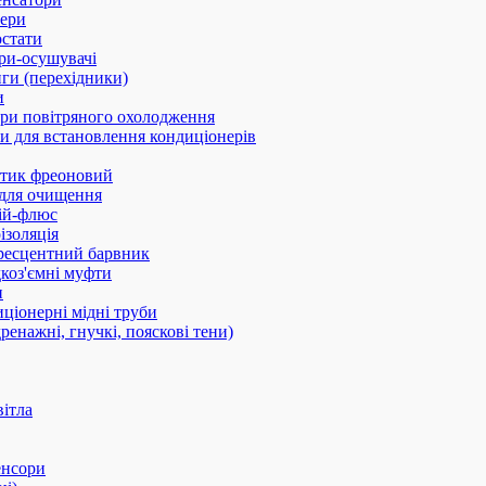
ери
стати
ри-осушувачі
ги (перехідники)
и
ри повітряного охолодження
 для встановлення кондиціонерів
тик фреоновий
 для очищення
ій-флюс
ізоляція
ресцентний барвник
оз'ємні муфти
и
ціонерні мідні труби
дренажні, гнучкі, пояскові тени)
вітла
енсори