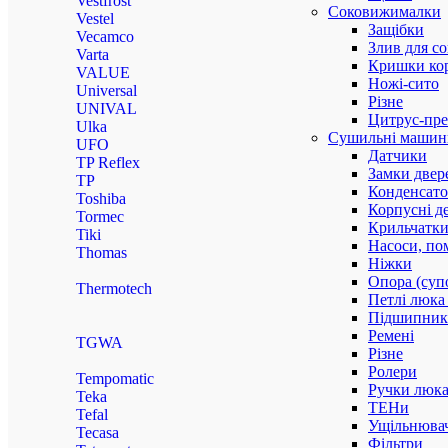
Vestfrost
Соковижималки
Vestel
Защібки
Vecamco
Злив для с
Varta
Кришки ко
VALUE
Ножі-сито
Universal
Різне
UNIVAL
Цитрус-пре
Ulka
Сушильні машин
UFO
Датчики
TP Reflex
Замки двер
TP
Конденсат
Toshiba
Корпусні де
Tormec
Крильчатк
Tiki
Насоси, по
Thomas
Ніжки
Опора (суп
Thermotech
Петлі люка 
Підшипни
Ремені
TGWA
Різне
Ролери
Tempomatic
Ручки люка,
Teka
ТЕНи
Tefal
Ущільнювач
Tecasa
Фільтри