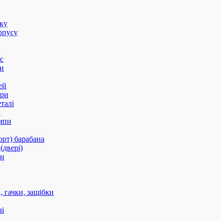
оку
рпусу
с
и
ей
ори
талі
и
мпи
орт) барабана
(двері)
ки
 гачки, защібки
і