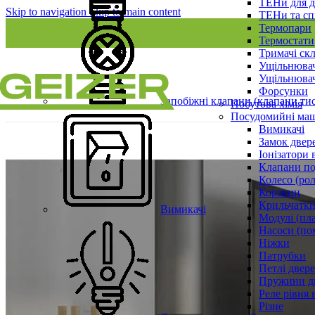
ТЕНи для д
Skip to navigation
Skip to main content
ТЕНи та сп
Термопари
Термостати
Тримачі ск
Ущільнювач
Ущільнювач
Форсунки
Запобіжні клапани (клапани ти
Побутова хімія
Посудомийні ма
Вимикачі
Замок двер
Іонізатори 
Клапани по
Колесо (ро
Корзини
Крильчатки
Вимикачі
Модулі (пл
Насоси (по
Ніжки
Патрубки
Петлі двер
Пружини д
Реле рівня 
Різне