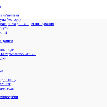
и
вні/заливні
уна (мотора)
ратори та дошки для прасування
шнури
мпи)
і дошки
 для води
 та термозапобіжники
адки
и
ри
 для пилу
вління
 для води
 мікрофібри