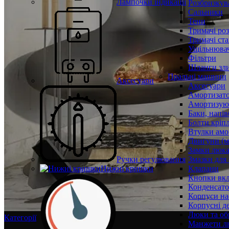
Лампочки індикації
Розбризкува
Сальники
Тени
Тримачі ро
Тримачі ста
Ущільнювач
Фільтри
Шланги зли
Пральні машини
Аксесуари
Аксесуари
Амортизат
Амортизуюч
Баки, напів
Болти кріп
Втулки амо
Двигуни (м
Замки люк
Ручки регулювання
Змазки для
Нижні кришки
Клапани
Кнопки вкл
Конденсат
Корпуси на
Корпусні де
Люки та об
Категорії
Манжети л