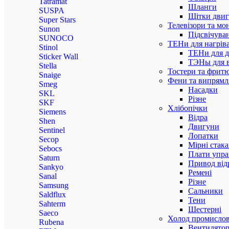
Tatramat
Шланги
SUSPA
Щітки двиг
Super Stars
Телевізори та мо
Sunon
Підсвічува
SUNOCO
ТЕНи для нагріва
Stinol
ТЕНи для д
Sticker Wall
ТЭНы для 
Stella
Тостери та фрит
Snaige
Фени та випрямля
Smeg
Насадки
SKL
Різне
SKF
Хлібопічки
Siemens
Відра
Shen
Двигуни
Sentinel
Лопатки
Secop
Мірні стак
Sebocs
Плати упра
Saturn
Привод від
Sankyo
Ремені
Sanal
Різне
Samsung
Сальники
Saldflux
Тени
Sahterm
Шестерні
Saeco
Холод промисло
Rubena
Вентилятор