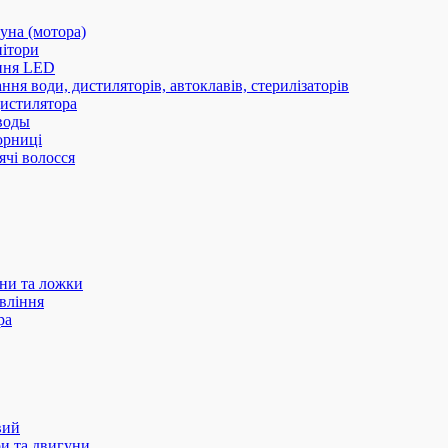
уна (мотора)
нітори
ння LED
ння води, дистиляторів, автоклавів, стерилізаторів
истилятора
воды
юрниці
чі волосся
ани та ложки
вління
ра
вий
и та двигуни