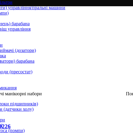
ільтри
ати) управління/пральні машини
мпи)
нець) барабана
віш управління
ки
ймачі (дозатори)
ака
ватори) барабана
води (пресостат)
микання
чі манікюрні набори
По
локи підшипників)
и (датчики холу)
ори
і
0226
соса (помпи)