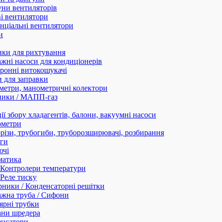
ни вентиляторів
і вентилятори
нціальні вентилятори
и
нки для рихтування
жні насоси для кондиціонерів
ронні витокошукачі
 для заправки
етри, манометричні колектори
ники / МАПП-газ
ії збору хладагентів, балони, вакуумні насоси
ометри
різи, трубогиби, труборозширювачі, розбирання
ги
ючі
матика
Контролери температури
Реле тиску
ники / Конденсаторні решітки
жна труба / Сифони
ярні трубки
ани шредера
енсатори