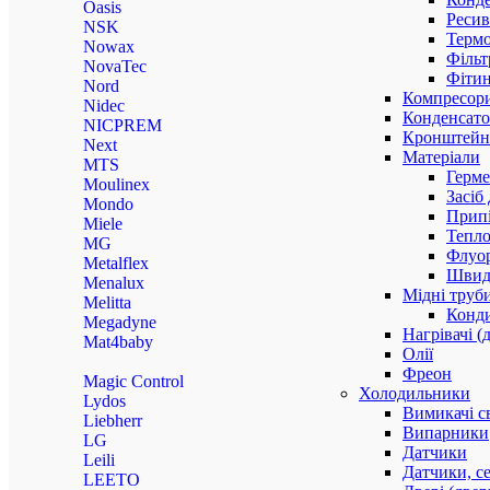
Oasis
Ресив
NSK
Термо
Nowax
Фільт
NovaTec
Фітин
Nord
Компресор
Nidec
Конденсато
NICPREM
Кронштейни
Next
Матеріали
MTS
Герме
Moulinex
Засіб
Mondo
Прип
Miele
Тепло
MG
Флуо
Metalflex
Швидк
Menalux
Мідні труб
Melitta
Конди
Megadyne
Нагрівачі (
Mat4baby
Олії
Фреон
Magic Control
Холодильники
Lydos
Вимикачі с
Liebherr
Випарники
LG
Датчики
Leili
Датчики, с
LEETO