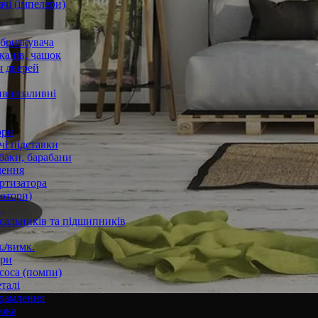
чі (імпелери)
збризкувача
канів, чашок
 дверей
вні/заливні
ори
і підставки
баки, барабани
лення
ртизатора
отори)
а
 сальників та підшипників
./вимк.
ори
соса (помпи)
талі
рамлення
юка