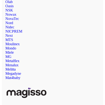
Olab
Oasis
NSK
Nowax
NovaTec
Nord
Nidec
NICPREM
Next
MTS
Moulinex
Mondo
Miele
MG
Metalflex
Menalux
Melitta
Megadyne
Mat4baby