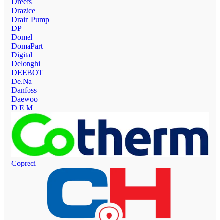
Dreefs
Drazice
Drain Pump
DP
Domel
DomaPart
Digital
Delonghi
DEEBOT
De.Na
Danfoss
Daewoo
D.E.M.
Copreci