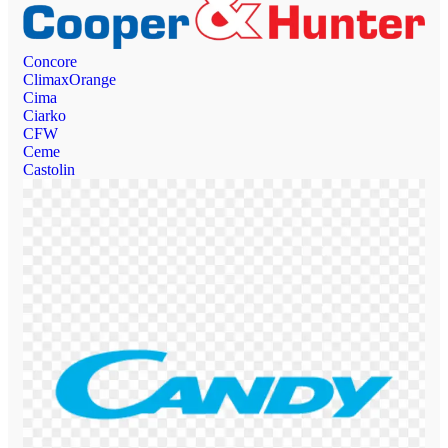
Concore
ClimaxOrange
Cima
Ciarko
CFW
Ceme
Castolin