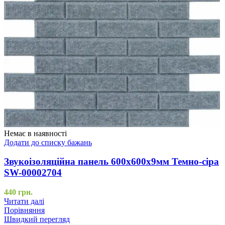
Немає в наявності
Додати до списку бажань
Звукоізоляційна панель 600х600х9мм Темно-сіра
SW-00002704
440
грн.
Читати далі
Порівняння
Швидкий перегляд