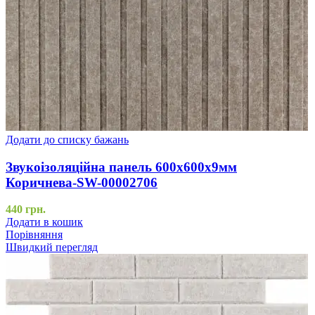
Додати до списку бажань
Звукоізоляційна панель 600х600х9мм
Коричнева-SW-00002706
440
грн.
Додати в кошик
Порівняння
Швидкий перегляд