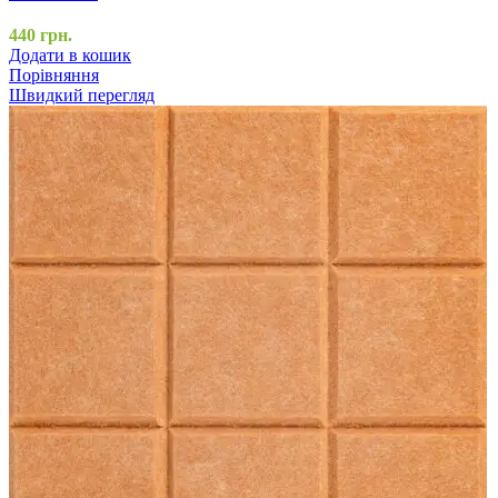
440
грн.
Додати в кошик
Порівняння
Швидкий перегляд