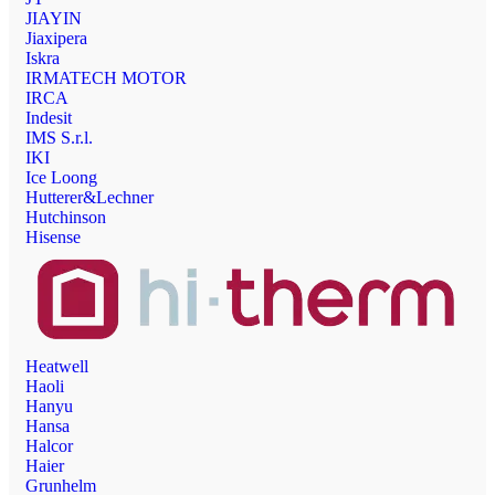
JIAYIN
Jiaxipera
Iskra
IRMATECH MOTOR
IRCA
Indesit
IMS S.r.l.
IKI
Ice Loong
Hutterer&Lechner
Hutchinson
Hisense
Heatwell
Haoli
Hanyu
Hansa
Halcor
Haier
Grunhelm