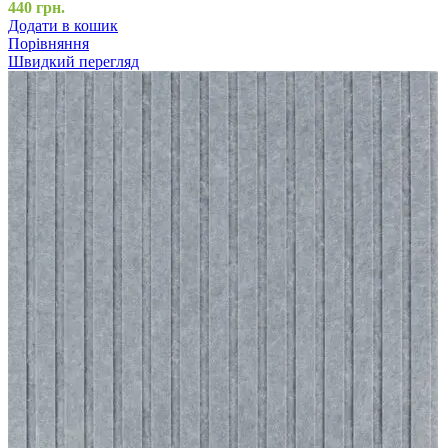
440
грн.
Додати в кошик
Порівняння
Швидкий перегляд