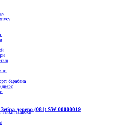
оку
рпусу
с
и
ей
ори
талі
и
мпи
орт) барабана
(двері)
ки
Зебра дерево (081) SW-00000019
 гачки, защібки
і