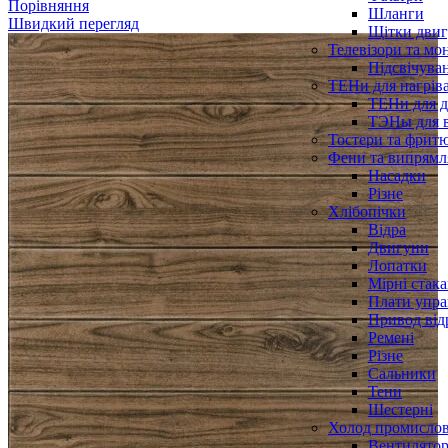
Порівняння
Шланги
Швидкий перегляд
Щітки двиг
Телевізори та мо
Підсвічува
ТЕНи для нагріва
ТЕНи для д
ТЭНы для 
Тостери та фрит
Фени та випрямля
Насадки
Різне
Хлібопічки
Відра
Двигуни
Лопатки
Мірні стак
Плати упра
Привод від
Ремені
Різне
Сальники
Тени
Шестерні
Холод промисло
Вентилятор