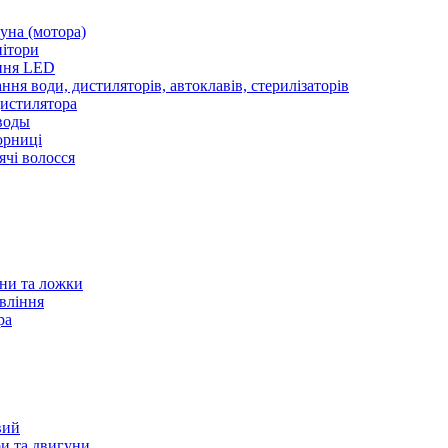
уна (мотора)
нітори
ння LED
ння води, дистиляторів, автоклавів, стерилізаторів
истилятора
воды
юрниці
чі волосся
ани та ложки
вління
ра
вий
и та двигуни