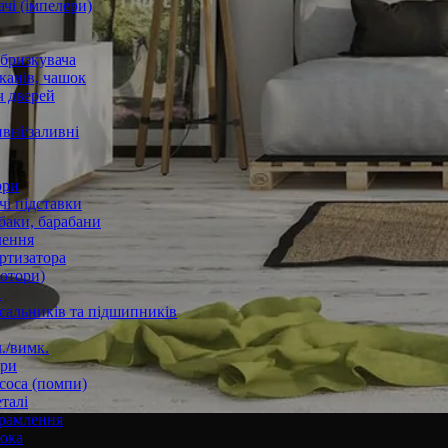
чі (імпелери)
збризкувача
канів, чашок
 дверей
вні/заливні
ори
і підставки
баки, барабани
лення
ртизатора
отори)
а
 сальників та підшипників
./вимк.
ори
соса (помпи)
талі
рамлення
юка