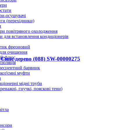
ери
стати
ри-осушувачі
ги (перехідники)
и
ри повітряного охолодження
 для встановлення кондиціонерів
тик фреоновий
 для очищення
ій-флюс
Синє дерево (088) SW-00000275
ізоляція
ресцентний барвник
оз'ємні муфти
и
ціонерні мідні труби
дренажні, гнучкі, пояскові тени)
вітла
енсори