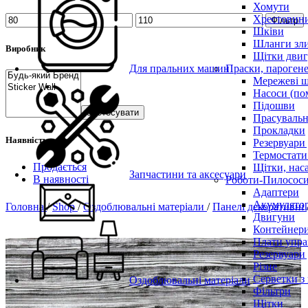
Хомути
Хрестовин
Фільтр
Шківи
Шланги зли
Виробник
Щітки двиг
Для пральних машин
Праски, парогене
Мережеві 
Насоси (по
Підошви
Застосувати
Прасувальн
Прокладки
Наявність
Резервуари
Термостати
Продається
Щітки, нас
Запчастини та аксесуари
В наявності
Роботи-Пилосос
Адаптери
Акумулято
Головна
/
Shop
/
Оздоблювальні матеріали
/
Панелі декоративні
Двигуни
Контейнери
Плати упра
Резервуари
Різне
Серветки з
Оздоблювальні матеріали
Фільтри
Щітки