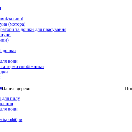
и
вні/заливні
уна (мотора)
ратори та дошки для прасування
шнури
мпи)
і дошки
 для води
 та термозапобіжники
адки
и
ри
/
Панелі дерево
По
 для пилу
вління
 для води
 мікрофібри