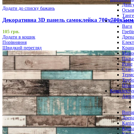
Двигу
Додати до списку бажань
Осьов
Танге
Декоративна 3D панель самоклейка 700х700х5мм 
Інструмент
Ваги
Гребі
105
грн.
Дрена
Додати в кошик
Елект
Порівняння
Крани
Швидкий перегляд
Маном
Паль
Різне
Станц
Терм
Трубо
Шлан
Комплекту
Авто
Випар
Дрена
Капіл
Клап
Конд