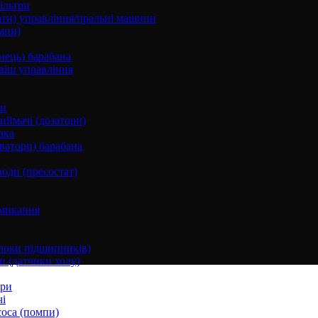
ільтри
ати) управління/пральні машини
мпи)
нець) барабана
віш управління
ки
ймачі (дозатори)
ака
ватори) барабана
води (пресостат)
микання
локи підшипників)
и (датчики холу)
ори
і
соса (помпи)