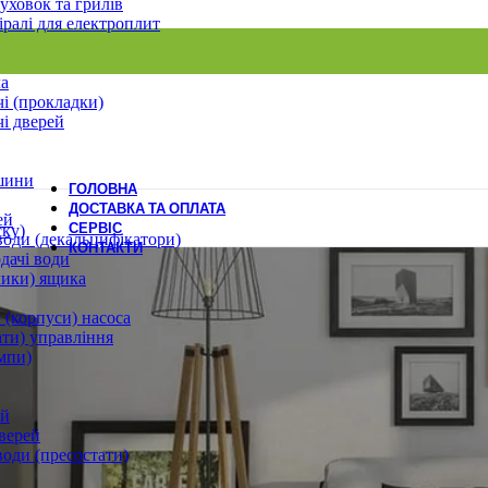
уховок та грилів
іралі для електроплит
ла
і (прокладки)
і дверей
шини
ГОЛОВНА
ДОСТАВКА ТА ОПЛАТА
ей
СЕРВІС
ску)
води (декальцифікатори)
КОНТАКТИ
дачі води
лики) ящика
 (корпуси) насоса
ати) управління
мпи)
ей
верей
води (пресостати)