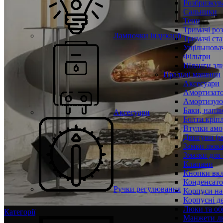
Розбризкува
Сальники
Тени
Тримачі ро
Лампочки індикації
Тримачі ста
Ущільнювач
Фільтри
Шланги зли
Пральні машини
Аксесуари
Амортизат
Амортизуюч
Баки, напів
Аксесуари
Болти кріп
Втулки амо
Двигуни (м
Замки люк
Змазки для
Клапани
Кнопки вкл
Конденсат
Ручки регулювання
Корпуси на
Корпусні де
Люки та об
Категорії
Манжети л