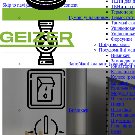
ТЕНи для д
Skip to navigation
Skip to main content
ТЕНи та сп
Термопари
Гумові ущільнювачі
Термостати
Тримачі ск
Ущільнювач
Ущільнювач
Форсунки
Побутова хімія
Посудомийні ма
Вимикачі
Замок двер
Запобіжні клапани (клапани ти
Іонізатори 
Клапани по
Колесо (ро
Корзини
Крильчатки
Модулі (пл
Насоси (по
Ніжки
Патрубки
Вимикачі
Петлі двер
Пружини д
Реле рівня 
Різне