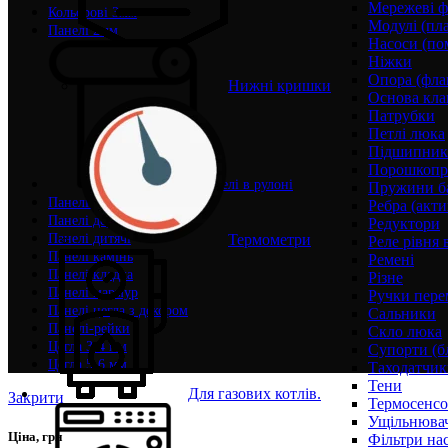
Мережеві ф
Кольорові 3мм
Модулі (пл
Панелі 2мм
Насоси (по
Ніжки
Опора (фла
Нижні кришки
Основа кла
Патрубки
Петлі люка
Підшипни
Порошкопри
Панелі в рулоні
Пружини б
Панелі декор
Ребра (акти
Панелі дерево
Редуктори
Термометри
Панелі дитячі
Реле рівня 
Панелі камінь
Ремені
Панелі кладка
Різне
Панелі мармур
Ручки пере
Панелі цегла з декором
Сальники
Панелі-рейки
Скло люка
Цегла 3-4 мм
Супорти (б
Цегла 5-6 мм
Таходатчик
Тени
Для газових котлів.
Закрити
Термосенс
Ущільнювач
Ціна, грн
Фільтри на