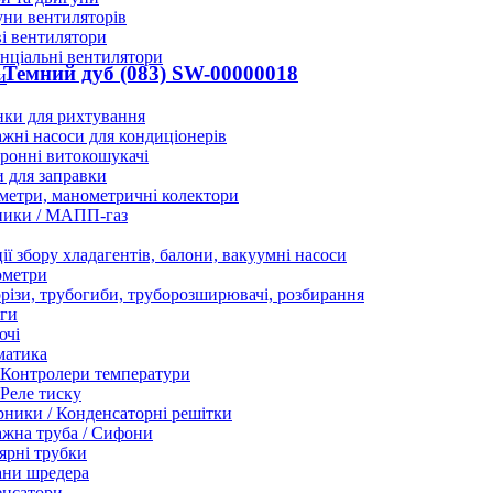
ни вентиляторів
і вентилятори
нціальні вентилятори
Темний дуб (083) SW-00000018
и
нки для рихтування
жні насоси для кондиціонерів
ронні витокошукачі
 для заправки
етри, манометричні колектори
ники / МАПП-газ
ії збору хладагентів, балони, вакуумні насоси
ометри
різи, трубогиби, труборозширювачі, розбирання
ги
ючі
матика
Контролери температури
Реле тиску
ники / Конденсаторні решітки
жна труба / Сифони
ярні трубки
ани шредера
енсатори