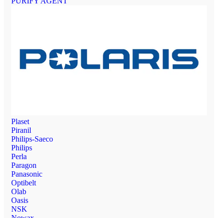
PURIFY AGENT
Plaset
Piranil
Philips-Saeco
Philips
Perla
Paragon
Panasonic
Optibelt
Olab
Oasis
NSK
Nowax