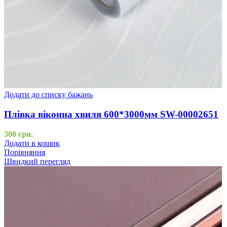
Додати до списку бажань
Плівка віконна хвиля 600*3000мм SW-00002651
300
грн.
Додати в кошик
Порівняння
Швидкий перегляд