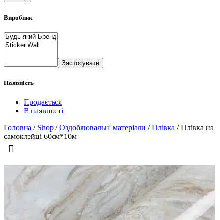
Виробник
Застосувати
Наявність
Продається
В наявності
Головна
/
Shop
/
Оздоблювальні матеріали
/
Плівка
/
Плівка на
самоклейці 60см*10м