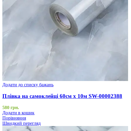
Додати до списку бажань
Плівка на самоклейці 60см х 10м SW-00002388
580
грн.
Додати в кошик
Порівняння
Швидкий перегляд