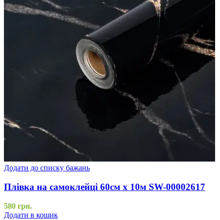
Додати до списку бажань
Плівка на самоклейці 60см х 10м SW-00002617
580
грн.
Додати в кошик