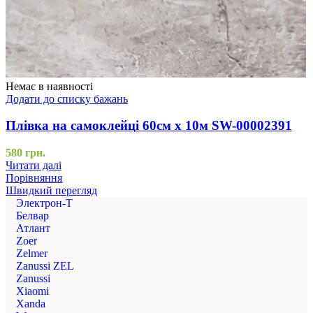
Немає в наявності
Додати до списку бажань
Плівка на самоклейці 60см х 10м SW-00002391
580
грн.
Читати далі
Порівняння
Швидкий перегляд
Электрон-Т
Белвар
Атлант
Zoer
Zelmer
Zanussi ZEL
Zanussi
Xiaomi
Xanda