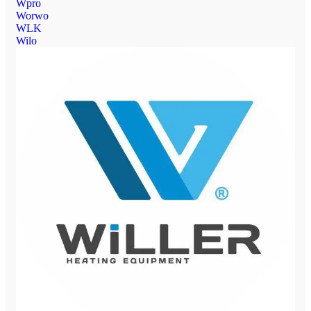
Wpro
Worwo
WLK
Wilo