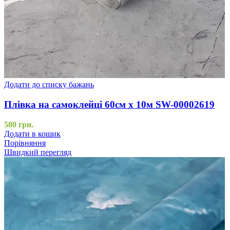
Додати до списку бажань
Плівка на самоклейці 60см х 10м SW-00002619
580
грн.
Додати в кошик
Порівняння
Швидкий перегляд